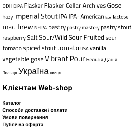
Gose
Flasker Cellar Archives
Flasker
DDH
DIPA
Imperial Stout
IPA- American
IPA
hazy
lactose
label
mad brew
pastry
pastry stout
pastry mastery
NEIPA
Sour/Wild
Sour Fruited
Salt
sour
raspberry
tomato
spiced
tomato
stout
vanilla
USA
Vibrant Pour
vegetable gose
Данія
Бельгія
Україна
Польща
Швеція
Клієнтам Web-shop
Каталог
Способи доставки i оплати
Умови повернення
Публічна оферта