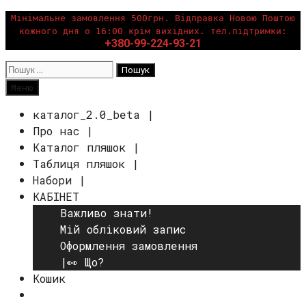
Перейти
Мінімальне замовлення 500грн. Відправка Новою Поштою
кожного дня о 16:00 крім вихідних. тел.підтримки:
до
+380-99-224-93-21
вмісту
Пошук:
Пошук
Меню
каталог_2.0_beta |
Про нас |
Каталог пляшок |
Таблиця пляшок |
Набори |
КАБІНЕТ
Важливо знати!
Мій обліковий запис
Оформлення замовлення
|👀 Що?
Кошик
Пошук