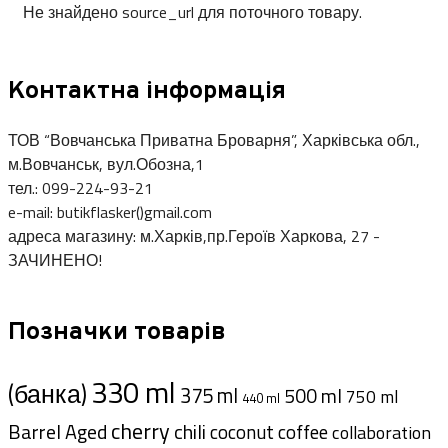
Не знайдено source_url для поточного товару.
Контактна інформація
ТОВ “Вовчанська Приватна Броварня”, Харківська обл.,
м.Вовчанськ, вул.Обозна,1
тел.: 099-224-93-21
e-mail: butikflasker()gmail.com
адреса магазину: м.Харків,пр.Героїв Харкова, 27 -
ЗАЧИНЕНО!
Позначки товарів
330 ml
(банка)
375 ml
500 ml
750 ml
440 ml
cherry
Barrel Aged
chili
coffee
coconut
collaboration