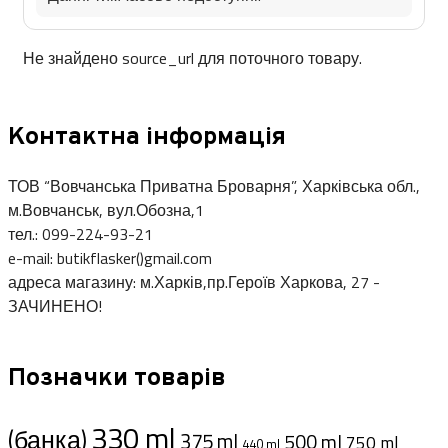
Не знайдено source_url для поточного товару.
Контактна інформація
ТОВ “Вовчанська Приватна Броварня”, Харківська обл.,
м.Вовчанськ, вул.Обозна,1
тел.: 099-224-93-21
e-mail: butikflasker()gmail.com
адреса магазину: м.Харків,пр.Героїв Харкова, 27 -
ЗАЧИНЕНО!
Позначки товарів
330 ml
(банка)
375 ml
500 ml
750 ml
440 ml