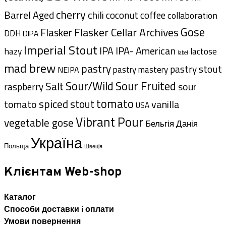
cherry
Barrel Aged
chili
coffee
coconut
collaboration
Gose
Flasker Cellar Archives
Flasker
DDH
DIPA
Imperial Stout
IPA- American
IPA
hazy
lactose
label
mad brew
pastry
pastry stout
pastry mastery
NEIPA
Sour/Wild
Sour Fruited
Salt
sour
raspberry
tomato
spiced
tomato
stout
vanilla
USA
Vibrant Pour
vegetable gose
Данія
Бельгія
Україна
Польща
Швеція
Клієнтам Web-shop
Каталог
Способи доставки i оплати
Умови повернення