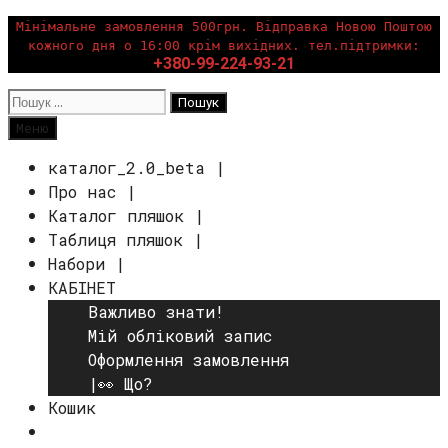
Перейти
Мінімальне замовлення 500грн. Відправка Новою Поштою
кожного дня о 16:00 крім вихідних. тел.підтримки:
до
+380-99-224-93-21
вмісту
Пошук:
Пошук
Меню
каталог_2.0_beta |
Про нас |
Каталог пляшок |
Таблиця пляшок |
Набори |
КАБІНЕТ
Важливо знати!
Мій обліковий запис
Оформлення замовлення
|👀 Що?
Кошик
Пошук