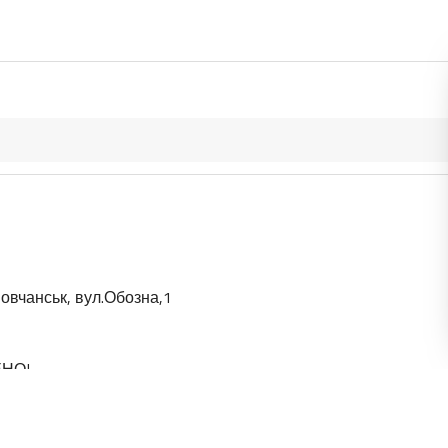
овчанськ, вул.Обозна,1
ЕНО!