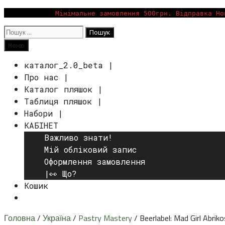
Перейти
Мінімальне замовлення 500грн. Відправка Но
до
Пошук:
вмісту
Пошук
Меню
каталог_2.0_beta |
Про нас |
Каталог пляшок |
Таблиця пляшок |
Набори |
КАБІНЕТ
Важливо знати!
Мій обліковий запис
Оформлення замовлення
|👀 Що?
Кошик
Пошук
Головна
/
Україна
/
Pastry Mastery
/ Beerlabel: Mad Girl Abri