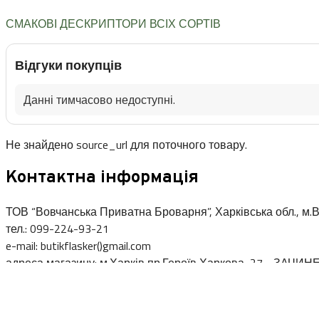
СМАКОВІ ДЕСКРИПТОРИ ВСІХ СОРТІВ
Відгуки покупців
Данні тимчасово недоступні.
Не знайдено source_url для поточного товару.
Контактна інформація
ТОВ “Вовчанська Приватна Броварня”, Харківська обл., м.В
тел.: 099-224-93-21
e-mail: butikflasker()gmail.com
адреса магазину: м.Харків,пр.Героїв Харкова, 27 - ЗАЧИН
Позначки товарів