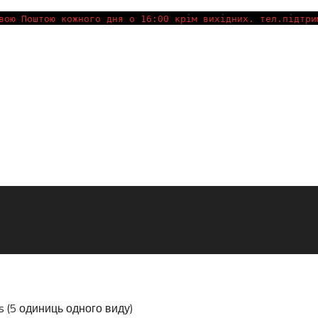
вою Поштою кожного дня о 16:00 крім вихідних. тел.підтри
kos (5 одиниць одного виду)