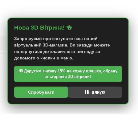
Нова 3D Вітрина! 🍻
Сортування:
Запрошуємо протестувати наш новий
віртуальний 3D-магазин. Ви завжди можете
повернутися до класичного вигляду за
допомогою кнопки в меню.
🎁 Даруємо знижку 15% на кожну пляшку, обрану
зі сторінки 3D-вітрини!
Спробувати
Ні, дякую