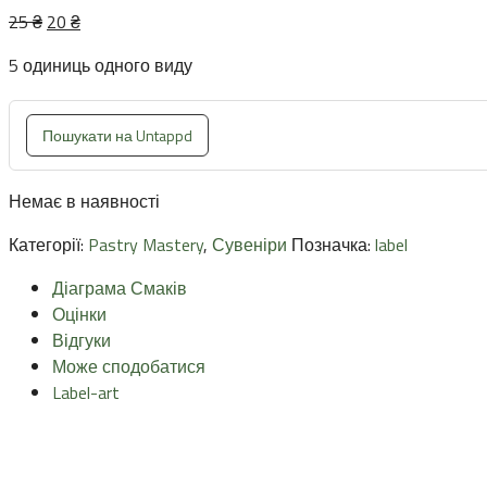
Оригінальна
Поточна
25
₴
20
₴
ціна:
ціна:
5 одиниць одного виду
25 ₴.
20 ₴.
Пошукати на Untappd
Немає в наявності
Категорії:
Pastry Mastery
,
Сувеніри
Позначка:
label
Діаграма Смаків
Оцінки
Відгуки
Може сподобатися
Label-art