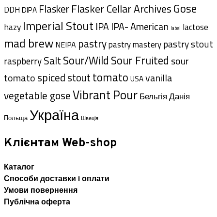
Gose
Flasker Cellar Archives
Flasker
DDH
DIPA
Imperial Stout
IPA- American
IPA
hazy
lactose
label
mad brew
pastry
pastry stout
pastry mastery
NEIPA
Sour/Wild
Sour Fruited
Salt
sour
raspberry
tomato
spiced
tomato
stout
vanilla
USA
Vibrant Pour
vegetable gose
Данія
Бельгія
Україна
Польща
Швеція
Клієнтам Web-shop
Каталог
Способи доставки i оплати
Умови повернення
Публічна оферта