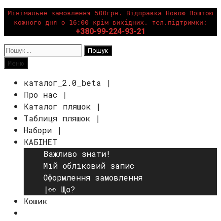
Перейти
Мінімальне замовлення 500грн. Відправка Новою Поштою
кожного дня о 16:00 крім вихідних. тел.підтримки:
до
+380-99-224-93-21
вмісту
Пошук:
Пошук
Меню
каталог_2.0_beta |
Про нас |
Каталог пляшок |
Таблиця пляшок |
Набори |
КАБІНЕТ
Важливо знати!
Мій обліковий запис
Оформлення замовлення
|👀 Що?
Кошик
Пошук