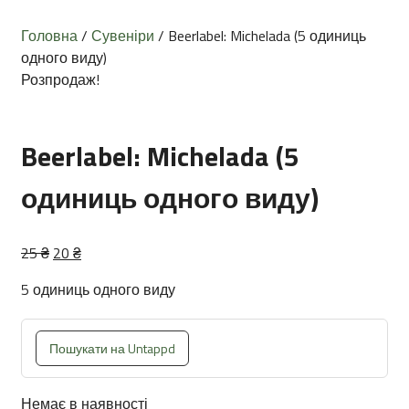
Головна
/
Сувеніри
/ Beerlabel: Michelada (5 одиниць
одного виду)
Розпродаж!
Beerlabel: Michelada (5
одиниць одного виду)
Оригінальна
Поточна
25
₴
20
₴
ціна:
ціна:
5 одиниць одного виду
25 ₴.
20 ₴.
Пошукати на Untappd
Немає в наявності