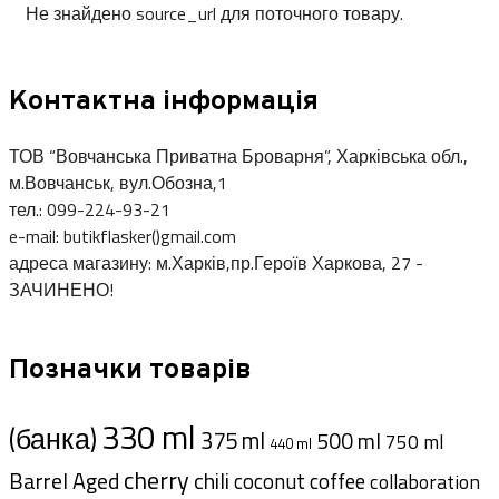
Не знайдено source_url для поточного товару.
Контактна інформація
ТОВ “Вовчанська Приватна Броварня”, Харківська обл.,
м.Вовчанськ, вул.Обозна,1
тел.: 099-224-93-21
e-mail: butikflasker()gmail.com
адреса магазину: м.Харків,пр.Героїв Харкова, 27 -
ЗАЧИНЕНО!
Позначки товарів
330 ml
(банка)
375 ml
500 ml
750 ml
440 ml
cherry
Barrel Aged
chili
coffee
coconut
collaboration