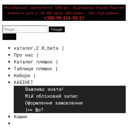
Перейти
Мінімальне замовлення 500грн. Відправка Новою Поштою
кожного дня о 16:00 крім вихідних. тел.підтримки:
до
+380-99-224-93-21
вмісту
Пошук:
Пошук
Меню
каталог_2.0_beta |
Про нас |
Каталог пляшок |
Таблиця пляшок |
Набори |
КАБІНЕТ
Важливо знати!
Мій обліковий запис
Оформлення замовлення
|👀 Що?
Кошик
Пошук