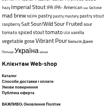
Imperial Stout
IPA- American
IPA
hazy
lactose
label
mad brew
pastry
pastry stout
pastry mastery
NEIPA
Sour/Wild
Sour Fruited
Salt
sour
raspberry
tomato
spiced
tomato
stout
vanilla
USA
Vibrant Pour
vegetable gose
Данія
Бельгія
Україна
Польща
Швеція
Клієнтам Web-shop
Каталог
Способи доставки i оплати
Умови повернення
Публічна оферта
ВАЖЛИВО: Оновлення Політик