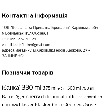
Контактна інформація
ТОВ “Вовчанська Приватна Броварня”, Харківська обл.,
м.Вовчанськ, вул.Обозна,1
тел.: 099-224-93-21
e-mail: butikflasker()gmail.com
адреса магазину: м.Харків,пр.Героїв Харкова, 27 -
ЗАЧИНЕНО!
Позначки товарів
330 ml
(банка)
375 ml
500 ml
750 ml
440 ml
cherry
Barrel Aged
chili
coffee
coconut
collaboration
Gose
Flasker Cellar Archives
Flasker
DDH
DIPA