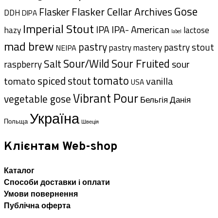
Gose
Flasker Cellar Archives
Flasker
DDH
DIPA
Imperial Stout
IPA- American
IPA
hazy
lactose
label
mad brew
pastry
pastry stout
pastry mastery
NEIPA
Sour/Wild
Sour Fruited
Salt
sour
raspberry
tomato
spiced
tomato
stout
vanilla
USA
Vibrant Pour
vegetable gose
Данія
Бельгія
Україна
Польща
Швеція
Клієнтам Web-shop
Каталог
Способи доставки i оплати
Умови повернення
Публічна оферта