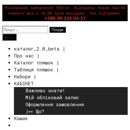
Перейти
Мінімальне замовлення 500грн. Відправка Новою Поштою
кожного дня о 16:00 крім вихідних. тел.підтримки:
до
+380-99-224-93-21
вмісту
Пошук:
Пошук
Меню
каталог_2.0_beta |
Про нас |
Каталог пляшок |
Таблиця пляшок |
Набори |
КАБІНЕТ
Важливо знати!
Мій обліковий запис
Оформлення замовлення
|👀 Що?
Кошик
Пошук