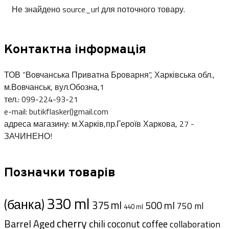
Не знайдено source_url для поточного товару.
Контактна інформація
ТОВ “Вовчанська Приватна Броварня”, Харківська обл.,
м.Вовчанськ, вул.Обозна,1
тел.: 099-224-93-21
e-mail: butikflasker()gmail.com
адреса магазину: м.Харків,пр.Героїв Харкова, 27 -
ЗАЧИНЕНО!
Позначки товарів
330 ml
(банка)
375 ml
500 ml
750 ml
440 ml
cherry
Barrel Aged
chili
coffee
coconut
collaboration