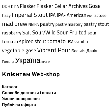
Gose
Flasker Cellar Archives
Flasker
DDH
DIPA
Imperial Stout
IPA- American
IPA
hazy
lactose
label
mad brew
pastry
pastry stout
pastry mastery
NEIPA
Sour/Wild
Sour Fruited
Salt
sour
raspberry
tomato
spiced
tomato
stout
vanilla
USA
Vibrant Pour
vegetable gose
Данія
Бельгія
Україна
Польща
Швеція
Клієнтам Web-shop
Каталог
Способи доставки i оплати
Умови повернення
Публічна оферта