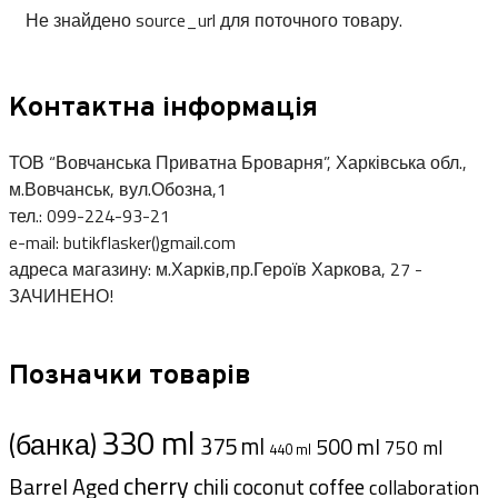
Не знайдено source_url для поточного товару.
Контактна інформація
ТОВ “Вовчанська Приватна Броварня”, Харківська обл.,
м.Вовчанськ, вул.Обозна,1
тел.: 099-224-93-21
e-mail: butikflasker()gmail.com
адреса магазину: м.Харків,пр.Героїв Харкова, 27 -
ЗАЧИНЕНО!
Позначки товарів
330 ml
(банка)
375 ml
500 ml
750 ml
440 ml
cherry
Barrel Aged
chili
coffee
coconut
collaboration