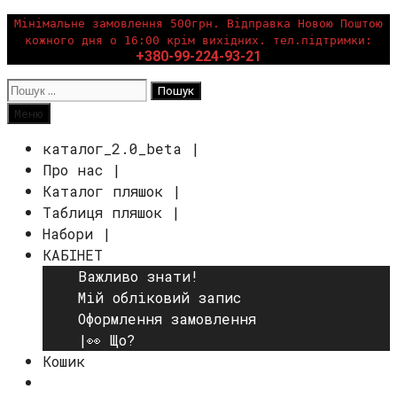
Перейти
Мінімальне замовлення 500грн. Відправка Новою Поштою
кожного дня о 16:00 крім вихідних. тел.підтримки:
до
+380-99-224-93-21
вмісту
Пошук:
Пошук
Меню
каталог_2.0_beta |
Про нас |
Каталог пляшок |
Таблиця пляшок |
Набори |
КАБІНЕТ
Важливо знати!
Мій обліковий запис
Оформлення замовлення
|👀 Що?
Кошик
Пошук