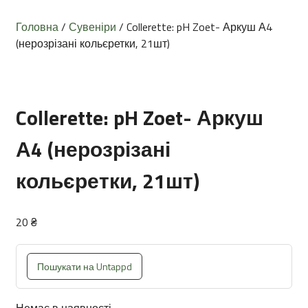
Головна
/
Сувеніри
/ Collerette: pH Zoet- Аркуш А4
(нерозрізані кольєретки, 21шт)
Collerette: pH Zoet- Аркуш
А4 (нерозрізані
кольєретки, 21шт)
20
₴
Пошукати на Untappd
Немає в наявності