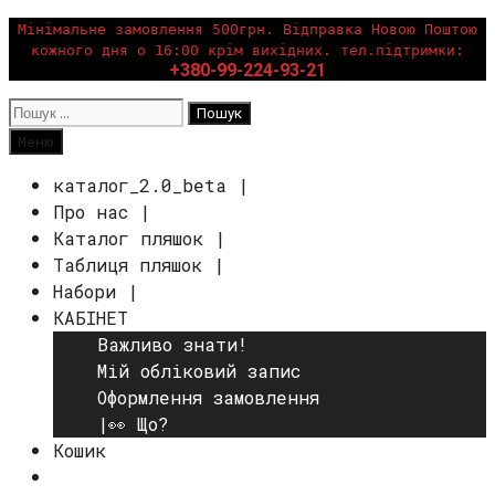
Перейти
Мінімальне замовлення 500грн. Відправка Новою Поштою
кожного дня о 16:00 крім вихідних. тел.підтримки:
до
+380-99-224-93-21
вмісту
Пошук:
Пошук
Меню
каталог_2.0_beta |
Про нас |
Каталог пляшок |
Таблиця пляшок |
Набори |
КАБІНЕТ
Важливо знати!
Мій обліковий запис
Оформлення замовлення
|👀 Що?
Кошик
Пошук