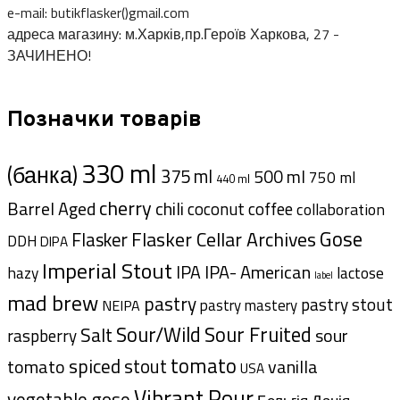
e-mail: butikflasker()gmail.com
адреса магазину: м.Харків,пр.Героїв Харкова, 27 -
ЗАЧИНЕНО!
Позначки товарів
330 ml
(банка)
375 ml
500 ml
750 ml
440 ml
cherry
Barrel Aged
chili
coffee
coconut
collaboration
Gose
Flasker Cellar Archives
Flasker
DDH
DIPA
Imperial Stout
IPA- American
IPA
hazy
lactose
label
mad brew
pastry
pastry stout
pastry mastery
NEIPA
Sour/Wild
Sour Fruited
Salt
sour
raspberry
tomato
spiced
tomato
stout
vanilla
USA
Vibrant Pour
vegetable gose