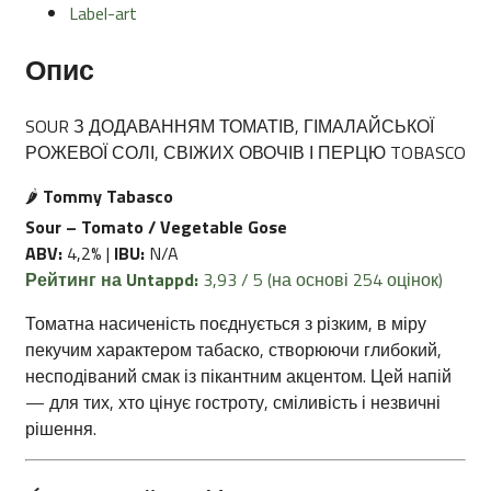
Label-art
Опис
SOUR З ДОДАВАННЯМ ТОМАТІВ, ГІМАЛАЙСЬКОЇ
РОЖЕВОЇ СОЛІ, СВІЖИХ ОВОЧІВ І ПЕРЦЮ TOBASCO
🌶️
Tommy Tabasco
Sour – Tomato / Vegetable Gose
ABV:
4,2% |
IBU:
N/A
Рейтинг на Untappd:
3,93 / 5 (на основі 254 оцінок)
Томатна насиченість поєднується з різким, в міру
пекучим характером табаско, створюючи глибокий,
несподіваний смак із пікантним акцентом. Цей напій
— для тих, хто цінує гостроту, сміливість і незвичні
рішення.