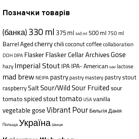
Позначки товарів
330 ml
(банка)
375 ml
500 ml
750 ml
440 ml
cherry
Barrel Aged
chili
coffee
coconut
collaboration
Gose
Flasker Cellar Archives
Flasker
DDH
DIPA
Imperial Stout
IPA- American
IPA
hazy
lactose
label
mad brew
pastry
pastry stout
pastry mastery
NEIPA
Sour/Wild
Sour Fruited
Salt
sour
raspberry
tomato
spiced
stout
tomato
vanilla
USA
Vibrant Pour
vegetable gose
Данія
Бельгія
Україна
Польща
Швеція