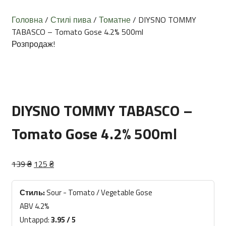
Головна
/
Стилі пива
/
Томатне
/ DIYSNO TOMMY
TABASCO – Tomato Gose 4.2% 500ml
Розпродаж!
DIYSNO TOMMY TABASCO –
Tomato Gose 4.2% 500ml
Оригінальна
Поточна
139
₴
125
₴
ціна:
ціна:
139 ₴.
125 ₴.
Стиль:
Sour - Tomato / Vegetable Gose
ABV 4.2%
Untappd:
3.95 / 5