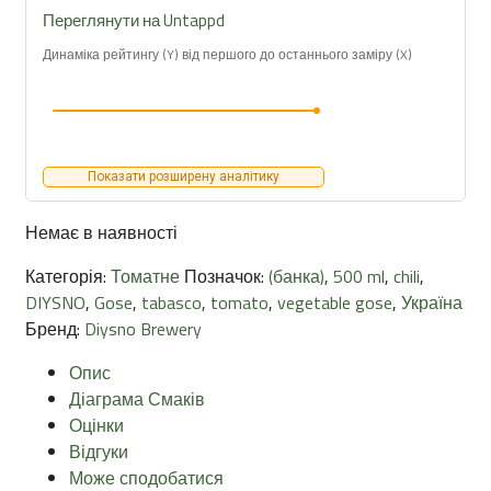
Переглянути на Untappd
Динаміка рейтингу (Y) від першого до останнього заміру (X)
Показати розширену аналітику
Немає в наявності
Категорія:
Томатне
Позначок:
(банка)
,
500 ml
,
chili
,
DIYSNO
,
Gose
,
tabasco
,
tomato
,
vegetable gose
,
Україна
Бренд:
Diysno Brewery
Опис
Діаграма Смаків
Оцінки
Відгуки
Може сподобатися