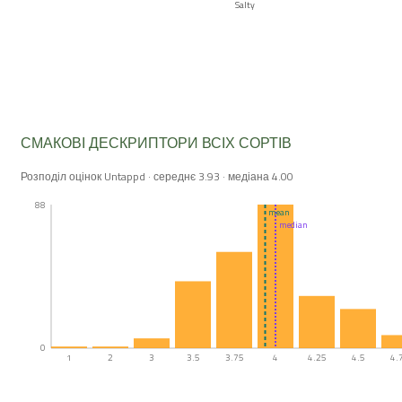
Salty
СМАКОВІ ДЕСКРИПТОРИ ВСІХ СОРТІВ
Розподіл оцінок Untappd · середнє 3.93 · медіана 4.00
88
mean
median
0
1
2
3
3.5
3.75
4
4.25
4.5
4.