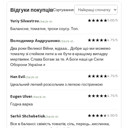
Відгуки покупців
Сортування:
★★★★★
★★★★★
5.00/5
Yuriy Silvestrov
check-in
Балансне, томатне, трохи соусу. Топ.
★★★★★
★★★★★
4.75/5
Володимир Андрушенко
check-in
Два роки Великої Війни, мдааа... Добре що ми можемо
томатку зі стейком пити а не бути в кращому випадку
мертвими. Слава Богам за те. А Боги наші це Сили
Оборони України ✊
★★★★★
★★★★★
4.75/5
Han Evil
check-in
Ідеальний легкий розсольчик з легкою гостринкою
★★★★★
★★★★★
4.75/5
Eugen Ulver
check-in
Годна варка
★★★★★
★★★★★
4.50/5
Serhii Shchebetiuk
check-in
Все в балансі: свіжість томатів, сіль, перець...кислинка,