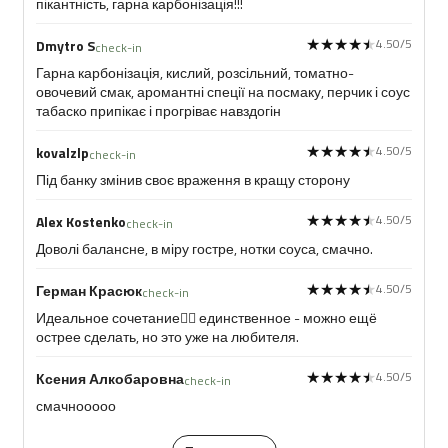
пікантність, гарна карбонізація!!!
★★★★★
★★★★★
4.50/5
Dmytro S
check-in
Гарна карбонізація, кислий, розсільний, томатно-
овочевий смак, аромантні спеції на посмаку, перчик і соус
табаско припікає і прогріває навздогін
★★★★★
★★★★★
4.50/5
kovalzlp
check-in
Під банку змінив своє враження в кращу сторону
★★★★★
★★★★★
4.50/5
Alex Kostenko
check-in
Доволі балансне, в міру гостре, нотки соуса, смачно.
★★★★★
★★★★★
4.50/5
Герман Красюк
check-in
Идеальное сочетание❤️‍🔥 единственное - можно ещё
острее сделать, но это уже на любителя.
★★★★★
★★★★★
4.50/5
Ксения Алкобаровна
check-in
смачнооооо