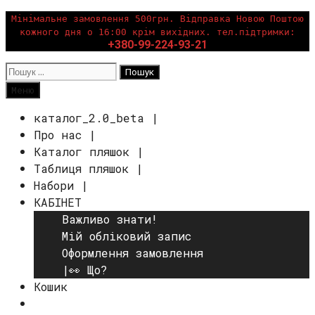
Перейти
Мінімальне замовлення 500грн. Відправка Новою Поштою
кожного дня о 16:00 крім вихідних. тел.підтримки:
до
+380-99-224-93-21
вмісту
Пошук:
Пошук
Меню
каталог_2.0_beta |
Про нас |
Каталог пляшок |
Таблиця пляшок |
Набори |
КАБІНЕТ
Важливо знати!
Мій обліковий запис
Оформлення замовлення
|👀 Що?
Кошик
Пошук