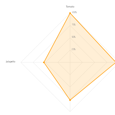
Tomato
100%
75%
50%
25%
Jalapeño