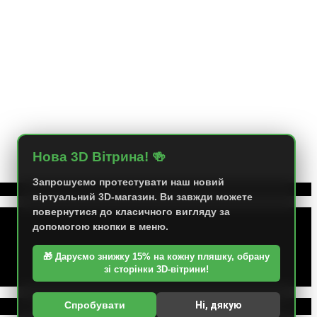
Нова 3D Вітрина! 🍻
Запрошуємо протестувати наш новий
віртуальний 3D-магазин. Ви завжди можете
повернутися до класичного вигляду за
допомогою кнопки в меню.
🎁 Даруємо знижку 15% на кожну пляшку, обрану
зі сторінки 3D-вітрини!
Спробувати
Ні, дякую