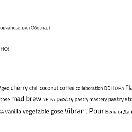
овчанськ, вул.Обозна,1
ЕНО!
cherry
chili
Fl
coffee
coconut
Aged
collaboration
DDH
DIPA
mad brew
pastry
pastry st
ctose
pastry mastery
NEIPA
Vibrant Pour
vegetable gose
vanilla
Дан
Бельгія
SA