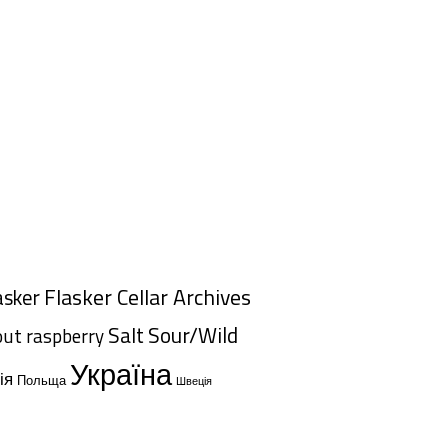
Flasker Cellar Archives
asker
Salt
Sour/Wild
out
raspberry
Україна
ія
Польща
Швеція