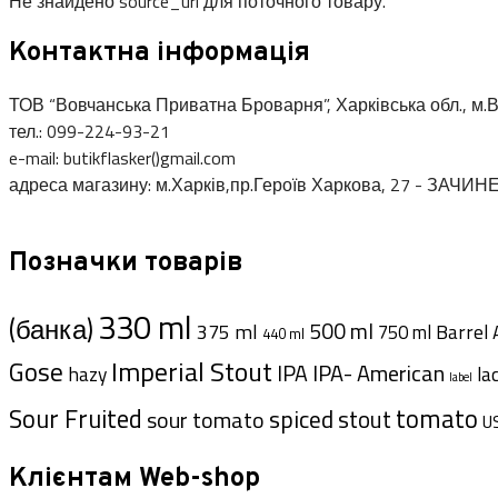
Не знайдено source_url для поточного товару.
Контактна інформація
ТОВ “Вовчанська Приватна Броварня”, Харківська обл., м.В
тел.: 099-224-93-21
e-mail: butikflasker()gmail.com
адреса магазину: м.Харків,пр.Героїв Харкова, 27 - ЗАЧИН
Позначки товарів
330 ml
(банка)
500 ml
375 ml
Barrel 
750 ml
440 ml
Imperial Stout
Gose
IPA- American
IPA
hazy
la
label
Sour Fruited
tomato
spiced
sour tomato
stout
U
Клієнтам Web-shop