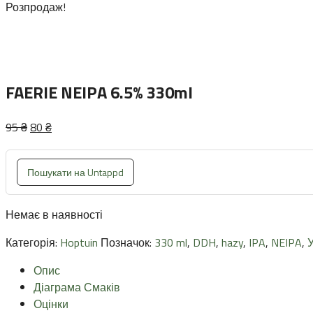
Розпродаж!
FAERIE NEIPA 6.5% 330ml
Оригінальна
Поточна
95
₴
80
₴
ціна:
ціна:
95 ₴.
80 ₴.
Пошукати на Untappd
Немає в наявності
Категорія:
Hoptuin
Позначок:
330 ml
,
DDH
,
hazy
,
IPA
,
NEIPA
,
У
Опис
Діаграма Смаків
Оцінки