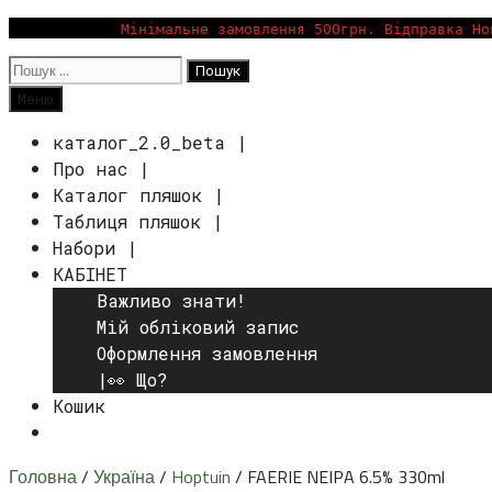
Перейти
Мінімальне замовлення 500грн. Відправка Но
до
Пошук:
вмісту
Пошук
Меню
каталог_2.0_beta |
Про нас |
Каталог пляшок |
Таблиця пляшок |
Набори |
КАБІНЕТ
Важливо знати!
Мій обліковий запис
Оформлення замовлення
|👀 Що?
Кошик
Пошук
Головна
/
Україна
/
Hoptuin
/ FAERIE NEIPA 6.5% 330ml