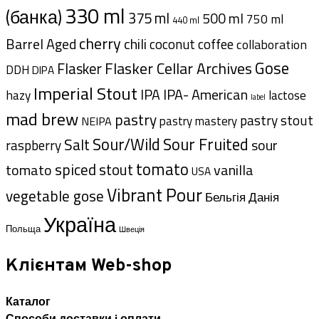
330 ml
(банка)
375 ml
500 ml
750 ml
440 ml
cherry
Barrel Aged
chili
coffee
coconut
collaboration
Gose
Flasker Cellar Archives
Flasker
DDH
DIPA
Imperial Stout
IPA- American
IPA
hazy
lactose
label
mad brew
pastry
pastry stout
pastry mastery
NEIPA
Sour/Wild
Sour Fruited
Salt
sour
raspberry
tomato
spiced
tomato
stout
vanilla
USA
Vibrant Pour
vegetable gose
Данія
Бельгія
Україна
Польща
Швеція
Клієнтам Web-shop
Каталог
Способи доставки i оплати