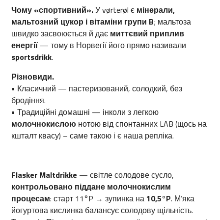
Чому «спортивний».
У vørterøl є
мінерали,
мальтозний цукор і вітаміни групи B
; мальтоза
швидко засвоюється й дає
миттєвий приплив
енергії
— тому в Норвегії його прямо називали
sportsdrikk
.
Різновиди.
• Класичний — пастеризований, солодкий, без
бродіння.
• Традиційні домашні — інколи з легкою
молочнокислою
нотою від спонтанних LAB (щось на
кшталт квасу) – саме такою і є наша репліка.
Flasker Maltdrikke
— світле солодове сусло,
контрольовано піддане молочнокислим
процесам
: старт 11°P → зупинка на
10,5°P
. М’яка
йогуртова кислинка балансує солодову щільність.