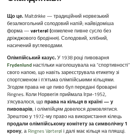
Що це.
Maltdrikke — традиційний норвезький
безалкогольний солодовий напій; найвідоміша
форма —
vørterøl (
охмелене пивне сусло без
дріжджового бродіння). Солодовий, хлібний,
насичений вуглеводами.
О
лімпійський казус.
У 1938 році пивоварня
Frydenlund
настільки наголошувала на “спортивності”
свого напою, що навіть зареєструвала етикетку зі
спортсменом і п’ятьма олімпійськими кільцями.
Згодом права не це пиво бул передані броварні
Ringnes.
Коли Норвегія приймала Ігри-1952,
з’ясувалося, що
права на кільця в країні — у
пивоварів
, і олімпійцям довелося домовлятися.
Зрештою у 1972-му право на використання кілець
продали олімпійському комітету за символічну 1
крону
, а
Ringnes Vørterøl
і далі має кільця на пляшці.