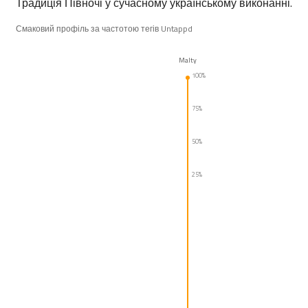
Традиція Півночі у сучасному українському виконанні.
Смаковий профіль за частотою тегів Untappd
Malty
100%
75%
50%
25%