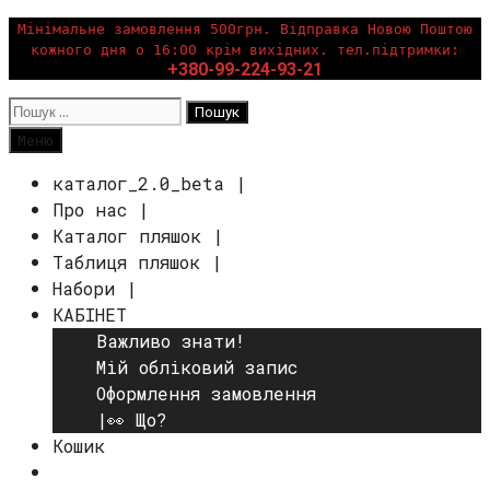
Перейти
Мінімальне замовлення 500грн. Відправка Новою Поштою
кожного дня о 16:00 крім вихідних. тел.підтримки:
до
+380-99-224-93-21
вмісту
Пошук:
Пошук
Меню
каталог_2.0_beta |
Про нас |
Каталог пляшок |
Таблиця пляшок |
Набори |
КАБІНЕТ
Важливо знати!
Мій обліковий запис
Оформлення замовлення
|👀 Що?
Кошик
Пошук