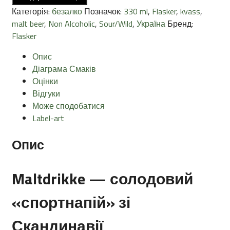
0%
Категорія:
безалко
Позначок:
330 ml
,
Flasker
,
kvass
,
330ml
malt beer
,
Non Alcoholic
,
Sour/Wild
,
Україна
Бренд:
кількість
Flasker
Опис
Діаграма Смаків
Оцінки
Відгуки
Може сподобатися
Label-art
Опис
Maltdrikke — солодовий
«спортнапій» зі
Скандинавії