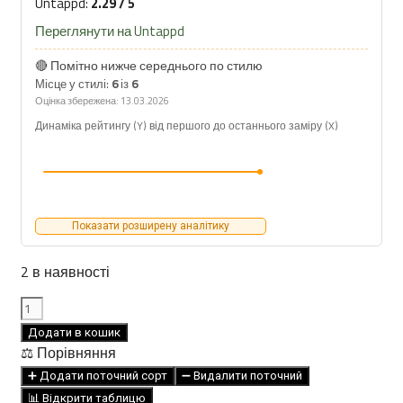
Untappd:
2.29 / 5
Переглянути на Untappd
🔴 Помітно нижче середнього по стилю
Місце у стилі:
6
із
6
Оцінка збережена: 13.03.2026
Динаміка рейтингу (Y) від першого до останнього заміру (X)
Показати розширену аналітику
2 в наявності
Flasker
Maltdrikke
Додати в кошик
Malt
⚖️ Порівняння
Beer
➕ Додати поточний сорт
➖ Видалити поточний
KVAS
📊 Відкрити таблицю