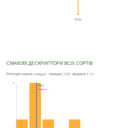
Acidic
СМАКОВІ ДЕСКРИПТОРИ ВСІХ СОРТІВ
Розподіл оцінок Untappd · середнє 2.09 · медіана 2.13
5
mean
median