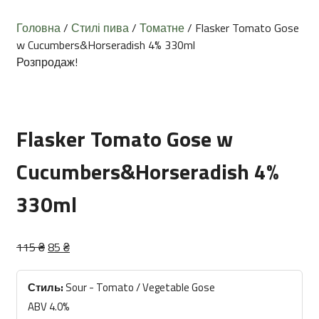
Головна
/
Стилі пива
/
Томатне
/ Flasker Tomato Gose
w Cucumbers&Horseradish 4% 330ml
Розпродаж!
Flasker Tomato Gose w
Cucumbers&Horseradish 4%
330ml
Оригінальна
Поточна
115
₴
85
₴
ціна:
ціна:
115 ₴.
85 ₴.
Стиль:
Sour - Tomato / Vegetable Gose
ABV 4.0%