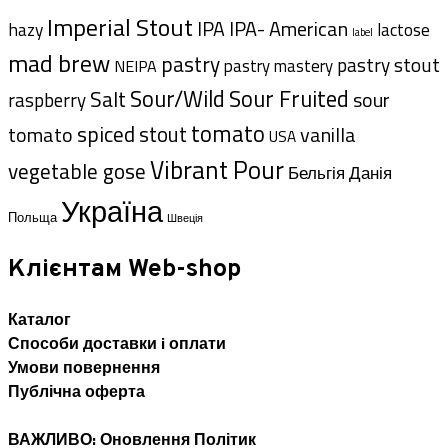
Imperial Stout
IPA- American
IPA
hazy
lactose
label
mad brew
pastry
pastry stout
pastry mastery
NEIPA
Sour/Wild
Sour Fruited
Salt
sour
raspberry
tomato
spiced
tomato
stout
vanilla
USA
Vibrant Pour
vegetable gose
Данія
Бельгія
Україна
Польща
Швеція
Клієнтам Web-shop
Каталог
Способи доставки i оплати
Умови повернення
Публічна оферта
ВАЖЛИВО: Оновлення Політик