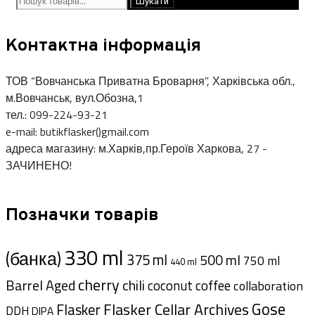
Шукати
Контактна інформація
ТОВ “Вовчанська Приватна Броварня”, Харківська обл.,
м.Вовчанськ, вул.Обозна,1
тел.: 099-224-93-21
e-mail: butikflasker()gmail.com
адреса магазину: м.Харків,пр.Героїв Харкова, 27 -
ЗАЧИНЕНО!
Позначки товарів
330 ml
(банка)
375 ml
500 ml
750 ml
440 ml
cherry
Barrel Aged
chili
coffee
coconut
collaboration
Gose
Flasker Cellar Archives
Flasker
DDH
DIPA