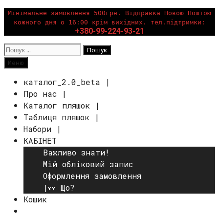
Перейти
Мінімальне замовлення 500грн. Відправка Новою Поштою
кожного дня о 16:00 крім вихідних. тел.підтримки:
до
+380-99-224-93-21
вмісту
Пошук:
Пошук
Меню
каталог_2.0_beta |
Про нас |
Каталог пляшок |
Таблиця пляшок |
Набори |
КАБІНЕТ
Важливо знати!
Мій обліковий запис
Оформлення замовлення
|👀 Що?
Кошик
Пошук