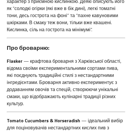
характер з приємною кислинкою.
Деякі описують його
як “солодкі огірки (які вже в бік дині), легкі томатні
тони, десь гострота на фоні” та “пахне кавуновими
шкірками. В смаку теж вони, тільки вже квашені.
Кислинка, сіль на гострота на мінімумі”
.​
Про броварню:
Flasker
— крафтова броварня з Харківської області,
відома своїми експериментальними сортами пива,
які поєднують традиційні стилі з нестандартними
інгредієнтами.
Броварня активно експериментує з
додаванням овочів та спецій, створюючи унікальні
смаки, що відображають кулінарні традиції різних
культур.
Tomato Cucumbers & Horseradish
— ідеальний вибір
для поціновувачів нестандартних кислих пив з