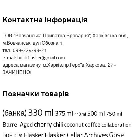
Контактна інформація
ТОВ “Вовчанська Приватна Броварня”, Харківська обл.,
м.Вовчанськ, вул.Обозна,1
тел.: 099-224-93-21
e-mail: butikflasker()gmail.com
адреса магазину: м.Харків,пр.Героїв Харкова, 27 -
ЗАЧИНЕНО!
Позначки товарів
330 ml
(банка)
375 ml
500 ml
750 ml
440 ml
cherry
Barrel Aged
chili
coffee
coconut
collaboration
Gose
Flasker Cellar Archives
Flasker
DDH
DIPA