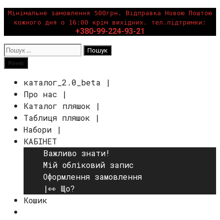
Перейти
Мінімальне замовлення 500грн. Відправка Новою Поштою
кожного дня о 16:00 крім вихідних. тел.підтримки:
до
+380-99-224-93-21
вмісту
Пошук:
Пошук
Меню
каталог_2.0_beta |
Про нас |
Каталог пляшок |
Таблиця пляшок |
Набори |
КАБІНЕТ
Важливо знати!
Мій обліковий запис
Оформлення замовлення
|👀 Що?
Кошик
Пошук