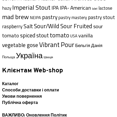
Imperial Stout
IPA- American
IPA
hazy
lactose
label
mad brew
pastry
pastry stout
pastry mastery
NEIPA
Sour/Wild
Sour Fruited
Salt
sour
raspberry
tomato
spiced
stout
tomato
vanilla
USA
Vibrant Pour
vegetable gose
Данія
Бельгія
Україна
Польща
Швеція
Клієнтам Web-shop
Каталог
Способи доставки i оплати
Умови повернення
Публічна оферта
ВАЖЛИВО: Оновлення Політик