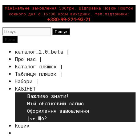
Перейти
Мінімальне замовлення 500грн. Відправка Новою Поштою
кожного дня о 16:00 крім вихідних. тел.підтримки:
до
+380-99-224-93-21
вмісту
Пошук:
Пошук
Меню
каталог_2.0_beta |
Про нас |
Каталог пляшок |
Таблиця пляшок |
Набори |
КАБІНЕТ
Важливо знати!
Мій обліковий запис
Оформлення замовлення
|👀 Що?
Кошик
Пошук