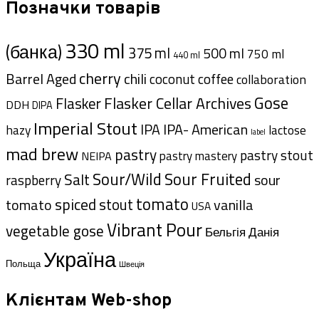
Позначки товарів
330 ml
(банка)
375 ml
500 ml
750 ml
440 ml
cherry
Barrel Aged
chili
coffee
coconut
collaboration
Gose
Flasker Cellar Archives
Flasker
DDH
DIPA
Imperial Stout
IPA- American
IPA
hazy
lactose
label
mad brew
pastry
pastry stout
pastry mastery
NEIPA
Sour/Wild
Sour Fruited
Salt
sour
raspberry
tomato
spiced
stout
tomato
vanilla
USA
Vibrant Pour
vegetable gose
Данія
Бельгія
Україна
Польща
Швеція
Клієнтам Web-shop