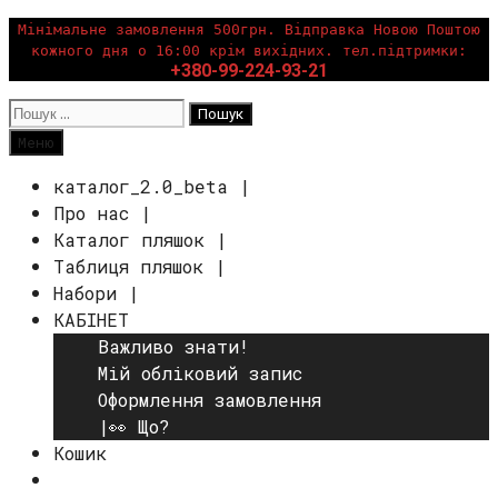
Перейти
Мінімальне замовлення 500грн. Відправка Новою Поштою
кожного дня о 16:00 крім вихідних. тел.підтримки:
до
+380-99-224-93-21
вмісту
Пошук:
Пошук
Меню
каталог_2.0_beta |
Про нас |
Каталог пляшок |
Таблиця пляшок |
Набори |
КАБІНЕТ
Важливо знати!
Мій обліковий запис
Оформлення замовлення
|👀 Що?
Кошик
Пошук