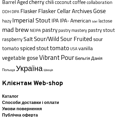
cherry
Barrel Aged
chili
coffee
coconut
collaboration
Gose
Flasker Cellar Archives
Flasker
DDH
DIPA
Imperial Stout
IPA- American
IPA
hazy
lactose
label
mad brew
pastry
pastry stout
pastry mastery
NEIPA
Sour/Wild
Sour Fruited
Salt
sour
raspberry
tomato
spiced
stout
tomato
vanilla
USA
Vibrant Pour
vegetable gose
Данія
Бельгія
Україна
Польща
Швеція
Клієнтам Web-shop
Каталог
Способи доставки i оплати
Умови повернення
Публічна оферта