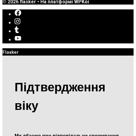
© 2026 flasker
• На платформі
WPKoi
Flasker
Підтвердження
віку
Ми дбаємо про відповідальне споживання.