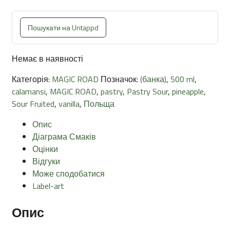
Пошукати на Untappd
Немає в наявності
Категорія:
MAGIC ROAD
Позначок:
(банка)
,
500 ml
,
calamansi
,
MAGIC ROAD
,
pastry
,
Pastry Sour
,
pineapple
,
Sour Fruited
,
vanilla
,
Польща
Опис
Діаграма Смаків
Оцінки
Відгуки
Може сподобатися
Label-art
Опис