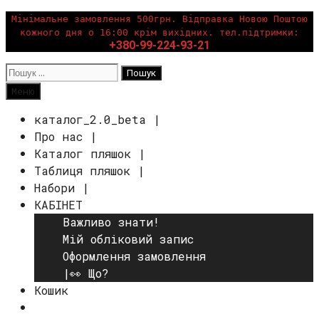
Перейти
Мінімальне замовлення 500грн. Відправка Новою Поштою
кожного дня о 16:00 крім вихідних. тел.підтримки:
до
+380-99-224-93-21
вмісту
Пошук:
Пошук
Меню
каталог_2.0_beta |
Про нас |
Каталог пляшок |
Таблиця пляшок |
Набори |
КАБІНЕТ
Важливо знати!
Мій обліковий запис
Оформлення замовлення
|👀 Що?
Кошик
Пошук