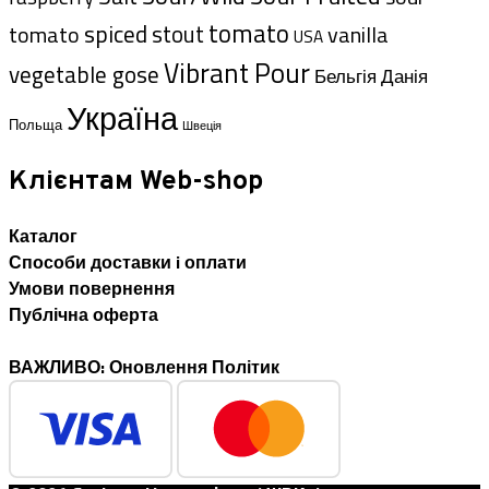
tomato
spiced
tomato
stout
vanilla
USA
Vibrant Pour
vegetable gose
Данія
Бельгія
Україна
Польща
Швеція
Клієнтам Web-shop
Каталог
Способи доставки i оплати
Умови повернення
Публічна оферта
ВАЖЛИВО: Оновлення Політик