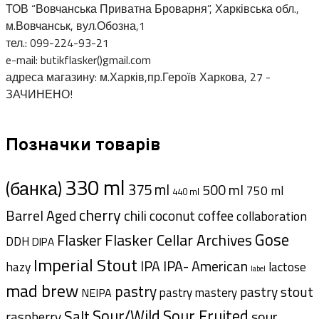
ТОВ “Вовчанська Приватна Броварня”, Харківська обл.,
м.Вовчанськ, вул.Обозна,1
тел.: 099-224-93-21
e-mail: butikflasker()gmail.com
адреса магазину: м.Харків,пр.Героїв Харкова, 27 -
ЗАЧИНЕНО!
Позначки товарів
330 ml
(банка)
375 ml
500 ml
750 ml
440 ml
cherry
Barrel Aged
chili
coffee
coconut
collaboration
Gose
Flasker Cellar Archives
Flasker
DDH
DIPA
Imperial Stout
IPA- American
IPA
hazy
lactose
label
mad brew
pastry
pastry stout
pastry mastery
NEIPA
Sour/Wild
Sour Fruited
Salt
sour
raspberry