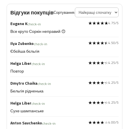
Відгуки покупців
Сортування:
★★★★★
★★★★★
4.75/5
Eugene K
check-in
Все круто Соркін неправий 🙃
★★★★★
★★★★★
4.50/5
Ilya Zubenko
check-in
Єбєйша бєльгія
★★★★★
★★★★★
4.25/5
Helga Liber
check-in
Повтор
★★★★★
★★★★★
4.25/5
Dmytro Chaika
check-in
Бельгія рідненька
★★★★★
★★★★★
4.25/5
Helga Liber
check-in
Сухе шампанське
★★★★★
★★★★★
4.00/5
Anton Savchenko
check-in