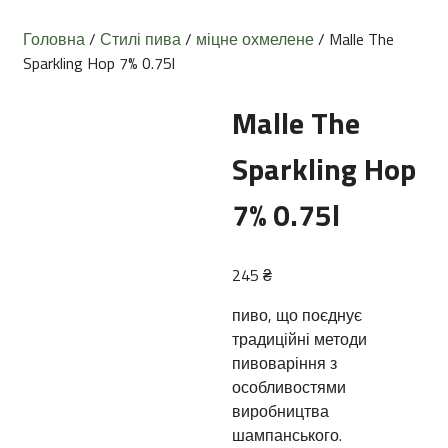
Головна
/
Стилі пива
/
міцне охмелене
/ Malle The
Sparkling Hop 7% 0.75l
Malle The
Sparkling Hop
7% 0.75l
245
₴
пиво, що поєднує
традиційні методи
пивоваріння з
особливостями
виробництва
шампанського.
​