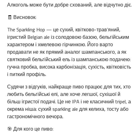
Алкоголь може бути добре схований, але відчутно діє.
🧾 Висновок:
The Sparkling Hop — це сухий, квітково-трав’яний,
ігристий Belgian ale із солодовою базою, бельгійським
характером і хмелевою гірчинкою. Його варто
продавати не як прямий аналог шампанського, а як
святковий бельгійський ель із шампанською подачею:
гучна пробка, висока карбонізація, сухість, квітковість
і питкий профіль.
Судячи з відгуків, найкраще пиво працює для тих, хто
любить бельгійські елі, але хоче легшої, сухішої й
більш ігристої подачі. Це не IPA і не класичний tripel, а
окрема ніша: сухий sparkling ale для келиха, тосту або
гастрономічного вечора.
🎯 Для кого це пиво: