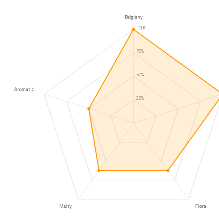
Belgiany
100%
75%
50%
Aromatic
25%
Malty
Floral