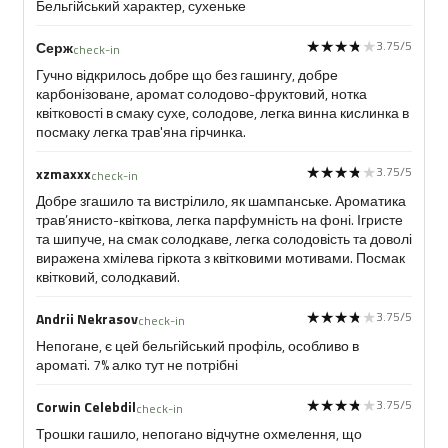
Бельгійський характер, сухеньке
★★★★★
★★★★★
3.75/5
Серж
check-in
Гучно відкрилось добре що без гашингу, добре
карбонізоване, аромат солодово-фруктовий, нотка
квітковості в смаку сухе, солодове, легка винна кислинка в
посмаку легка трав'яна гірчинка.
★★★★★
★★★★★
3.75/5
xzmaxxx
check-in
Добре згашило та вистрілило, як шампанське. Ароматика
трав’янисто-квіткова, легка парфумність на фоні. Ігристе
та шипуче, на смак солодкаве, легка солодовість та доволі
виражена хмілева гіркота з квітковими мотивами. Посмак
квітковий, солодкавий.
★★★★★
★★★★★
3.75/5
Andrii Nekrasov
check-in
Непогане, є цей бельгійський профіль, особливо в
ароматі. 7% алко тут не потрібні
★★★★★
★★★★★
3.75/5
Corwin Celebdil
check-in
Трошки гашило, непогано відчутне охмелення, що