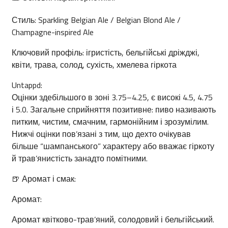
Стиль: Sparkling Belgian Ale / Belgian Blond Ale /
Champagne-inspired Ale
Ключовий профіль: ігристість, бельгійські дріжджі,
квіти, трава, солод, сухість, хмелева гіркота
Untappd:
Оцінки здебільшого в зоні 3.75–4.25, є високі 4.5, 4.75
і 5.0. Загальне сприйняття позитивне: пиво називають
питким, чистим, смачним, гармонійним і зрозумілим.
Нижчі оцінки пов’язані з тим, що дехто очікував
більше “шампанського” характеру або вважає гіркоту
й трав’янистість занадто помітними.
🍺 Аромат і смак:
Аромат:
Аромат квітково-трав’яний, солодовий і бельгійський.