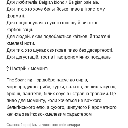
Для любителів Belgian blond / Belgian pale ale.
Для тих, хто хоче бельгійське пиво в ігристому
форматі.
Для поціновувачів сухого фінішу й високої
карбонізації.
Для людей, яким подобаються квіткові й трав’яні
хмелеві ноти.
Для тих, хто шукає святкове пиво без десертності.
Для дегустацій, тостів і гастрономічних поєднань.
🍾 Настрій / момент:
The Sparkling Hop добре пасує до сирів,
морепродуктів, риби, курки, салатів, легких закусок,
бріоші, паштетів, білих соусів і страв із травами. Це
пиво для моменту, коли хочеться не важкого
бельгійського елю, а сухого, шипучого й ароматного
келиха з квітково-хмелевим характером.
Смаковий профіль за частотою тегів Untappd