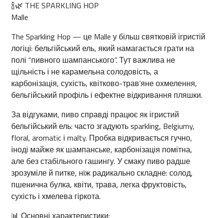
🍾🌿 THE SPARKLING HOP
Malle
The Sparkling Hop — це Malle у більш святковій ігристій
логіці: бельгійський ель, який намагається грати на
полі “пивного шампанського”. Тут важлива не
щільність і не карамельна солодовість, а
карбонізація, сухість, квітково-трав’яне охмелення,
бельгійський профіль і ефектне відкривання пляшки.
За відгуками, пиво справді працює як ігристий
бельгійський ель: часто згадують sparkling, Belgiumy,
floral, aromatic і malty. Пробка відкривається гучно,
іноді майже як шампанське, карбонізація помітна,
але без стабільного гашингу. У смаку пиво радше
зрозуміле й питке, ніж радикально складне: солод,
пшенична булка, квіти, трава, легка фруктовість,
сухість і хмелева гіркота.
📊 Основні характеристики: