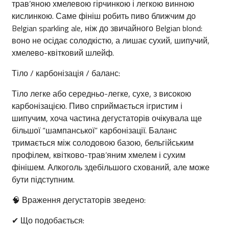
трав’яною хмелевою гірчинкою і легкою винною
кислинкою. Саме фініш робить пиво ближчим до
Belgian sparkling ale, ніж до звичайного Belgian blond:
воно не осідає солодкістю, а лишає сухий, шипучий,
хмелево-квітковий шлейф.
Тіло / карбонізація / баланс:
Тіло легке або середньо-легке, сухе, з високою
карбонізацією. Пиво сприймається ігристим і
шипучим, хоча частина дегустаторів очікувала ще
більшої “шампанської” карбонізації. Баланс
тримається між солодовою базою, бельгійським
профілем, квітково-трав’яним хмелем і сухим
фінішем. Алкоголь здебільшого схований, але може
бути підступним.
🧠 Враження дегустаторів зведено:
✔ Що подобається: