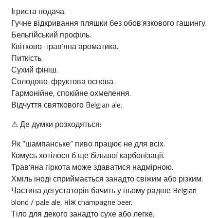
Ігриста подача.
Гучне відкривання пляшки без обов’язкового гашингу.
Бельгійський профіль.
Квітково-трав’яна ароматика.
Питкість.
Сухий фініш.
Солодово-фруктова основа.
Гармонійне, спокійне охмелення.
Відчуття святкового Belgian ale.
⚠ Де думки розходяться:
Як “шампанське” пиво працює не для всіх.
Комусь хотілося б ще більшої карбонізації.
Трав’яна гіркота може здаватися надмірною.
Хміль іноді сприймається занадто свіжим або різким.
Частина дегустаторів бачить у ньому радше Belgian
blond / pale ale, ніж champagne beer.
Тіло для декого занадто сухе або легке.