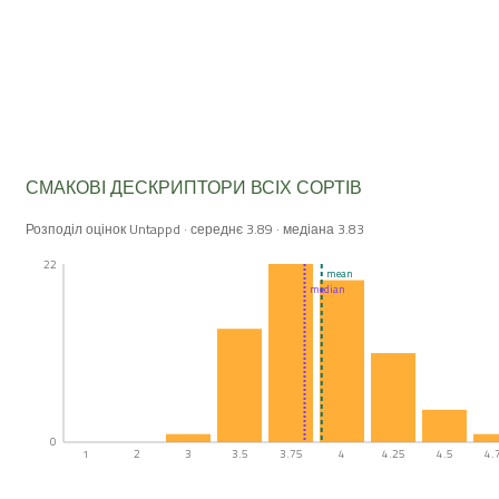
СМАКОВІ ДЕСКРИПТОРИ ВСІХ СОРТІВ
Розподіл оцінок Untappd · середнє 3.89 · медіана 3.83
22
mean
median
0
1
2
3
3.5
3.75
4
4.25
4.5
4.