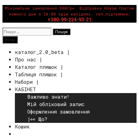
Перейти
Мінімальне замовлення 500грн. Відправка Новою Поштою
кожного дня о 16:00 крім вихідних. тел.підтримки:
до
+380-99-224-93-21
вмісту
Пошук:
Пошук
Меню
каталог_2.0_beta |
Про нас |
Каталог пляшок |
Таблиця пляшок |
Набори |
КАБІНЕТ
Важливо знати!
Мій обліковий запис
Оформлення замовлення
|👀 Що?
Кошик
Пошук