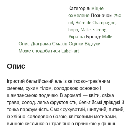
Категорія:
міцне
охмелене
Позначок:
750
ml
,
Bière de Champagne
,
hopp
,
Malle
,
strong
,
Україна
Бренд:
Malle
Опис
Діаграма Смаків
Оцінки
Відгуки
Може сподобатися
Label-art
Опис
Ігристий бельгійський ель із квітково-трав’яним
хмелем, сухим тілом, солодовою основою і
шампанською подачею. В ароматі — квіти, свіжа
трава, солод, легка фруктовість, бельгійські дріжджі й
тонка парфумність. Смак сухуватий, шипучий, питкий,
із хлібно-солодовою базою, квітковими мотивами,
винною кислинкою і трав’яною гірчинкою у фініші.