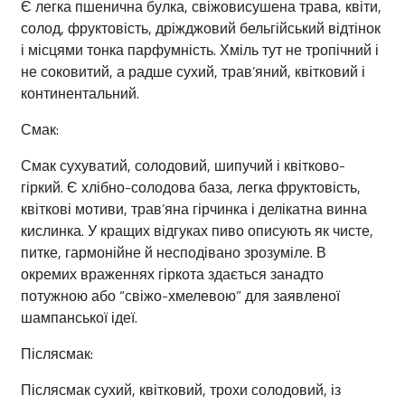
Є легка пшенична булка, свіжовисушена трава, квіти,
солод, фруктовість, дріжджовий бельгійський відтінок
і місцями тонка парфумність. Хміль тут не тропічний і
не соковитий, а радше сухий, трав’яний, квітковий і
континентальний.
Смак:
Смак сухуватий, солодовий, шипучий і квітково-
гіркий. Є хлібно-солодова база, легка фруктовість,
квіткові мотиви, трав’яна гірчинка і делікатна винна
кислинка. У кращих відгуках пиво описують як чисте,
питке, гармонійне й несподівано зрозуміле. В
окремих враженнях гіркота здається занадто
потужною або “свіжо-хмелевою” для заявленої
шампанської ідеї.
Післясмак:
Післясмак сухий, квітковий, трохи солодовий, із