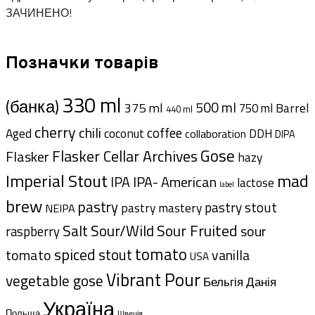
ЗАЧИНЕНО!
Позначки товарів
330 ml
(банка)
500 ml
375 ml
Barrel
750 ml
440 ml
cherry
chili
coffee
Aged
coconut
DDH
collaboration
DIPA
Gose
Flasker Cellar Archives
Flasker
hazy
Imperial Stout
mad
IPA- American
IPA
lactose
label
brew
pastry
pastry stout
pastry mastery
NEIPA
Sour Fruited
Salt
Sour/Wild
sour
raspberry
tomato
spiced
stout
tomato
vanilla
USA
Vibrant Pour
vegetable gose
Данія
Бельгія
Україна
Польща
Швеція