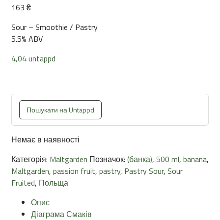
163
₴
Sour – Smoothie / Pastry
5.5% ABV
4,04 untappd
Пошукати на Untappd
Немає в наявності
Категорія:
Maltgarden
Позначок:
(банка)
,
500 ml
,
banana
,
Maltgarden
,
passion fruit
,
pastry
,
Pastry Sour
,
Sour
Fruited
,
Польща
Опис
Діаграма Смаків