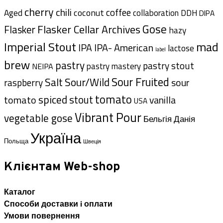
cherry
chili
coffee
coconut
Aged
collaboration
DDH
DIPA
Gose
Flasker Cellar Archives
Flasker
hazy
Imperial Stout
mad
IPA- American
IPA
lactose
label
brew
pastry
pastry stout
pastry mastery
NEIPA
Sour Fruited
Salt
Sour/Wild
sour
raspberry
tomato
spiced
tomato
stout
vanilla
USA
Vibrant Pour
vegetable gose
Данія
Бельгія
Україна
Польща
Швеція
Клієнтам Web-shop
Каталог
Способи доставки i оплати
Умови повернення