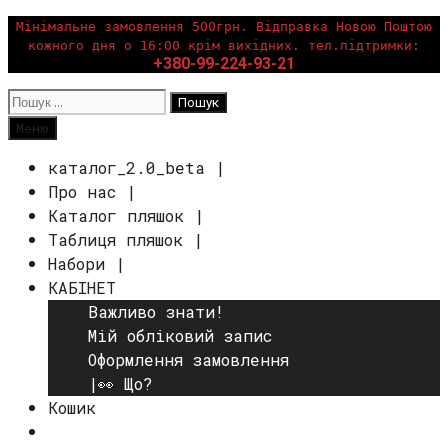
Перейти
Мінімальне замовлення 500грн. Відправка Новою Поштою
кожного дня о 16:00 крім вихідних. тел.підтримки:
до
+380-99-224-93-21
вмісту
Пошук:
Пошук
Меню
каталог_2.0_beta |
Про нас |
Каталог пляшок |
Таблиця пляшок |
Набори |
КАБІНЕТ
Важливо знати!
Мій обліковий запис
Оформлення замовлення
|👀 Що?
Кошик
Пошук