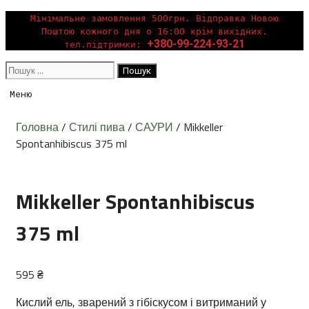
Перейти
Мінімальне замовлення 500грн. Відправка Новою
Поштою кожного дня о 16:00 крім вихідних.
до
+380-99-224-93-21
тел.підтримки:
вмісту
Пошук:
Меню
Головна
/
Стилі пива
/
САУРИ
/ Mikkeller
Spontanhibiscus 375 ml
Mikkeller Spontanhibiscus
375 ml
595
₴
Кислий ель, зварений з гібіскусом і витриманий у