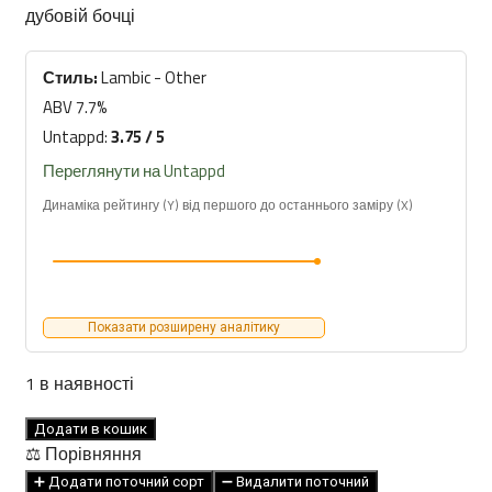
дубовій бочці
Стиль:
Lambic - Other
ABV 7.7%
Untappd:
3.75 / 5
Переглянути на Untappd
Динаміка рейтингу (Y) від першого до останнього заміру (X)
Показати розширену аналітику
1 в наявності
Mikkeller
Додати в кошик
Spontanhibiscus
⚖️ Порівняння
375
➕ Додати поточний сорт
➖ Видалити поточний