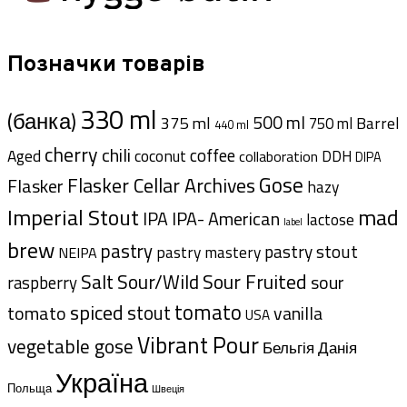
Позначки товарів
330 ml
(банка)
500 ml
375 ml
Barrel
750 ml
440 ml
cherry
chili
coffee
Aged
coconut
DDH
collaboration
DIPA
Gose
Flasker Cellar Archives
Flasker
hazy
Imperial Stout
mad
IPA- American
IPA
lactose
label
brew
pastry
pastry stout
pastry mastery
NEIPA
Sour Fruited
Salt
Sour/Wild
sour
raspberry
tomato
spiced
stout
tomato
vanilla
USA
Vibrant Pour
vegetable gose
Данія
Бельгія
Україна
Польща
Швеція