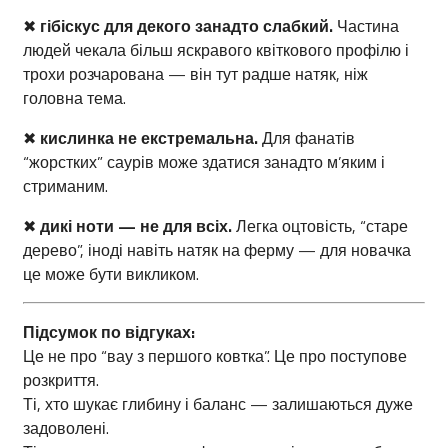
✖
гібіскус для декого занадто слабкий.
Частина
людей чекала більш яскравого квіткового профілю і
трохи розчарована — він тут радше натяк, ніж
головна тема.
✖
кислинка не екстремальна.
Для фанатів
“жорстких” саурів може здатися занадто м’яким і
стриманим.
✖
дикі ноти — не для всіх.
Легка оцтовість, “старе
дерево”, іноді навіть натяк на ферму — для новачка
це може бути викликом.
Підсумок по відгуках:
Це не про “вау з першого ковтка”. Це про поступове
розкриття.
Ті, хто шукає глибину і баланс — залишаються дуже
задоволені.