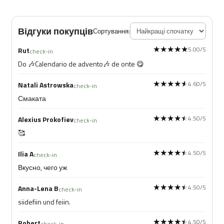
Відгуки покупців
Сортування:
★★★★★
★★★★★
5.00/5
Rut
check-in
Do 🎶Calendario de advento🎶 de onte 😋
★★★★★
★★★★★
4.60/5
Natali Astrowska
check-in
Смаката
★★★★★
★★★★★
4.50/5
Alexius Prokofiev
check-in
🥰
★★★★★
★★★★★
4.50/5
Ilia A
check-in
Вкусно, чего уж
★★★★★
★★★★★
4.50/5
Anna-Lena B
check-in
siidefiin und feiin.
★★★★★
★★★★★
4.50/5
Robert
check-in