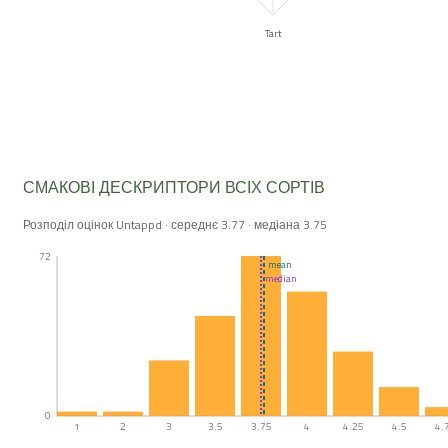
Tart
СМАКОВІ ДЕСКРИПТОРИ ВСІХ СОРТІВ
Розподіл оцінок Untappd · середнє 3.77 · медіана 3.75
72
mean
median
0
1
2
3
3.5
3.75
4
4.25
4.5
4.