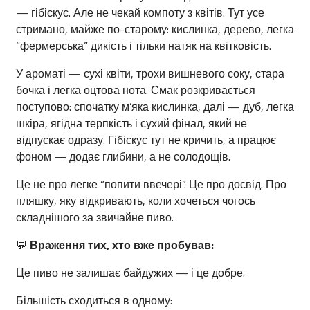
— гібіскус. Але не чекай компоту з квітів. Тут усе
стримано, майже по-старому: кислинка, дерево, легка
“фермерська” дикість і тільки натяк на квітковість.
У ароматі — сухі квіти, трохи вишневого соку, стара
бочка і легка оцтова нота. Смак розкривається
поступово: спочатку м’яка кислинка, далі — дуб, легка
шкіра, ягідна терпкість і сухий фінал, який не
відпускає одразу. Гібіскус тут не кричить, а працює
фоном — додає глибини, а не солодощів.
Це не про легке “попити ввечері”. Це про досвід. Про
пляшку, яку відкривають, коли хочеться чогось
складнішого за звичайне пиво.
💬
Враження тих, хто вже пробував:
Це пиво не залишає байдужих — і це добре.
Більшість сходиться в одному: