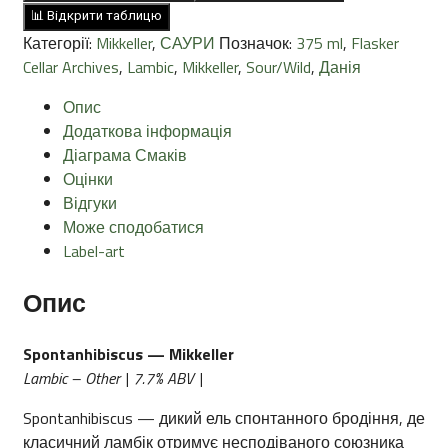
ml
📊 Відкрити таблицю
кількість
Категорії:
Mikkeller
,
САУРИ
Позначок:
375 ml
,
Flasker
Cellar Archives
,
Lambic
,
Mikkeller
,
Sour/Wild
,
Данія
Опис
Додаткова інформація
Діаграма Смаків
Оцінки
Відгуки
Може сподобатися
Label-art
Опис
Spontanhibiscus — Mikkeller
Lambic – Other | 7.7% ABV |
Spontanhibiscus — дикий ель спонтанного бродіння, де
класичний ламбік отримує несподіваного союзника