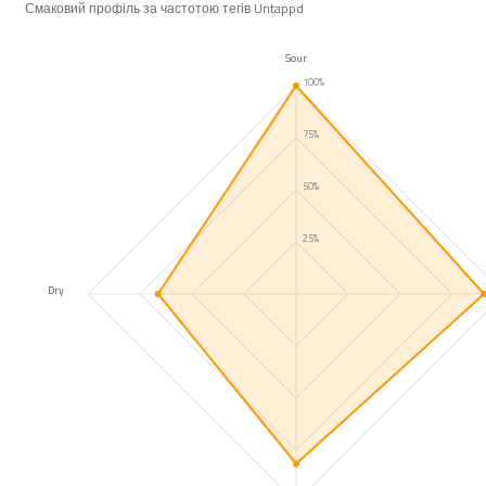
Смаковий профіль за частотою тегів Untappd
Sour
100%
75%
50%
25%
Dry