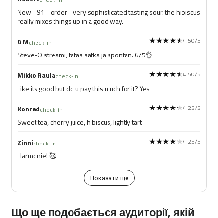
New - 91 - order - very sophisticated tasting sour. the hibiscus
really mixes things up in a good way.
★★★★★
★★★★★
4.50/5
A M
check-in
Steve-O streami, fafas safka ja spontan. 6/5👌
★★★★★
★★★★★
4.50/5
Mikko Raula
check-in
Like its good but do u pay this much for it? Yes
★★★★★
★★★★★
4.25/5
Konrad
check-in
Sweet tea, cherry juice, hibiscus, lightly tart
★★★★★
★★★★★
4.25/5
Zinni
check-in
Harmonie! 🥰
Показати ще
Що ще подобається аудиторії, якій