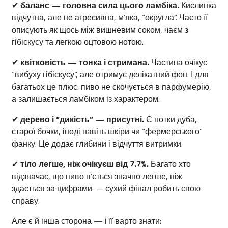
✔
баланс — головна сила цього ламбіка.
Кислинка
відчутна, але не агресивна, м’яка, “округла”. Часто її
описують як щось між вишневим соком, чаєм з
гібіскусу та легкою оцтовою нотою.
✔
квітковість — тонка і стримана.
Частина очікує
“вибуху гібіскусу”, але отримує делікатний фон. І для
багатьох це плюс: пиво не скочується в парфумерію,
а залишається ламбіком із характером.
✔
дерево і “дикість” — присутні.
Є нотки дуба,
старої бочки, іноді навіть шкіри чи “фермерського”
фанку. Це додає глибини і відчуття витримки.
✔
тіло легше, ніж очікуєш від 7.7%.
Багато хто
відзначає, що пиво п’ється значно легше, ніж
здається за цифрами — сухий фінал робить свою
справу.
Але є й інша сторона — і її варто знати: