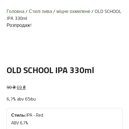
Головна
/
Стилі пива
/
міцне охмелене
/ OLD SCHOOL
IPA 330ml
Розпродаж!
OLD SCHOOL IPA 330ml
Оригінальна
Поточна
90
₴
69
₴
ціна:
ціна:
6,7% abv 65ibu
90 ₴.
69 ₴.
Стиль:
IPA - Red
ABV 6.7%