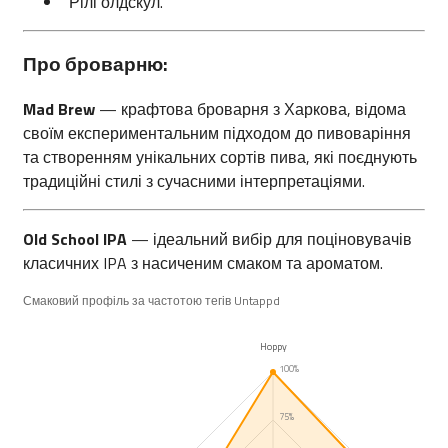
“Рілі олдскул.”
Про броварню:
Mad Brew
— крафтова броварня з Харкова, відома
своїм експериментальним підходом до пивоваріння
та створенням унікальних сортів пива, які поєднують
традиційні стилі з сучасними інтерпретаціями.
Old School IPA
— ідеальний вибір для поціновувачів
класичних IPA з насиченим смаком та ароматом.
Смаковий профіль за частотою тегів Untappd
Hoppy
100%
75%