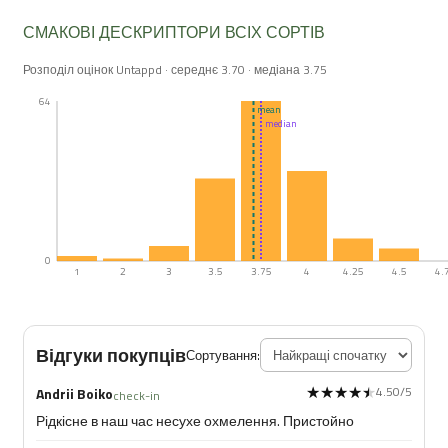
СМАКОВІ ДЕСКРИПТОРИ ВСІХ СОРТІВ
Розподіл оцінок Untappd · середнє 3.70 · медіана 3.75
64
mean
median
0
1
2
3
3.5
3.75
4
4.25
4.5
4.
Відгуки покупців
Сортування:
★★★★★
★★★★★
4.50/5
Andrii Boiko
check-in
Рідкісне в наш час несухе охмелення. Пристойно