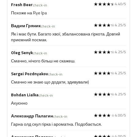
★★★★★
★★★★★
4.40/5
Fresh Beer
check-in
Похоже на Rye Ipa
★★★★★
★★★★★
4.25/5
Вадим Гряник
check-in
Як і має бути. Багато хвої, збалансована гіркота. Довгий
приємний посмак.
★★★★★
★★★★★
4.25/5
Oleg Senyk
check-in
Смачно, нічого більш не скажеш.
★★★★★
★★★★★
4.25/5
Sergei Pozdnyakov
check-in
Смачно не знаю що додати, здивували)
★★★★★
★★★★★
4.25/5
Bohdan Lialka
check-in
Ахуєнно
★★★★★
★★★★★
4.00/5
Александр Палагин
check-in
Гарна олд скул гірка і ароматна. Подобається.
★★★★★
★★★★★
4.00/5
Александр Палагин