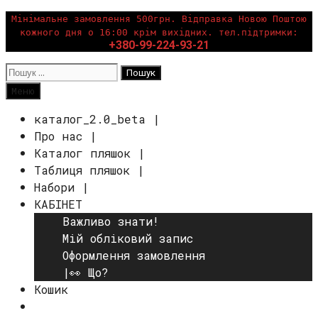
Перейти
Мінімальне замовлення 500грн. Відправка Новою Поштою
кожного дня о 16:00 крім вихідних. тел.підтримки:
до
+380-99-224-93-21
вмісту
Пошук:
Пошук
Меню
каталог_2.0_beta |
Про нас |
Каталог пляшок |
Таблиця пляшок |
Набори |
КАБІНЕТ
Важливо знати!
Мій обліковий запис
Оформлення замовлення
|👀 Що?
Кошик
Пошук