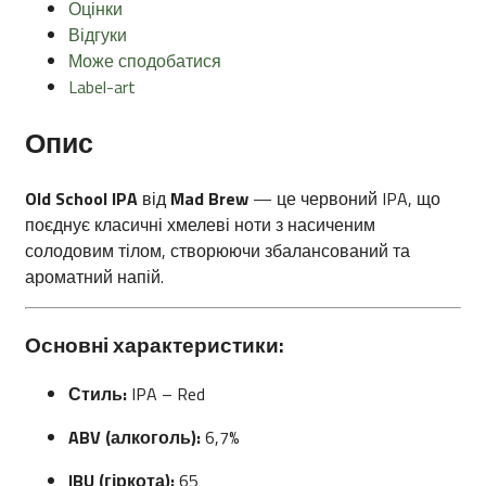
Оцінки
Відгуки
Може сподобатися
Label-art
Опис
Old School IPA
від
Mad Brew
— це червоний IPA, що
поєднує класичні хмелеві ноти з насиченим
солодовим тілом, створюючи збалансований та
ароматний напій.
Основні характеристики:
Стиль:
IPA – Red
ABV (алкоголь):
6,7%
IBU (гіркота):
65