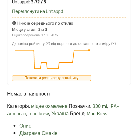
Untappd:
3.72 / 5
Переглянути на Untappd
🟠 Нижче середнього по стилю
Місце у стилі:
2
із
3
Оцінка збережена: 17.03.2026
Динаміка рейтингу (Y) від першого до останнього заміру (X)
Показати розширену аналітику
Немає в наявності
Категорія:
міцне охмелене
Позначки:
330 ml
,
IPA-
American
,
mad brew
,
Україна
Бренд:
Mad Brew
Опис
Діаграма Смаків