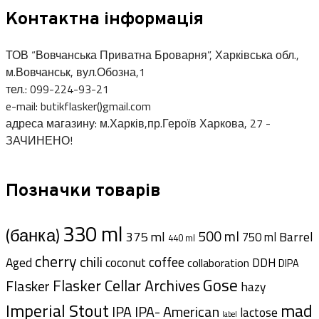
Контактна інформація
ТОВ “Вовчанська Приватна Броварня”, Харківська обл.,
м.Вовчанськ, вул.Обозна,1
тел.: 099-224-93-21
e-mail: butikflasker()gmail.com
адреса магазину: м.Харків,пр.Героїв Харкова, 27 -
ЗАЧИНЕНО!
Позначки товарів
330 ml
(банка)
500 ml
375 ml
Barrel
750 ml
440 ml
cherry
chili
coffee
Aged
coconut
DDH
collaboration
DIPA
Gose
Flasker Cellar Archives
Flasker
hazy
Imperial Stout
mad
IPA- American
IPA
lactose
label