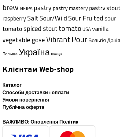
brew
pastry
pastry stout
pastry mastery
NEIPA
Sour Fruited
Salt
Sour/Wild
sour
raspberry
tomato
spiced
stout
tomato
vanilla
USA
Vibrant Pour
vegetable gose
Данія
Бельгія
Україна
Польща
Швеція
Клієнтам Web-shop
Каталог
Способи доставки i оплати
Умови повернення
Публічна оферта
ВАЖЛИВО: Оновлення Політик