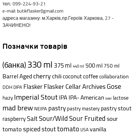
тел.: 099-224-93-21
e-mail: butikflasker()gmail.com
адреса магазину: м.Харків,пр.Героїв Харкова, 27 -
ЗАЧИНЕНО!
Позначки товарів
330 ml
(банка)
375 ml
500 ml
750 ml
440 ml
cherry
Barrel Aged
chili
coffee
coconut
collaboration
Gose
Flasker Cellar Archives
Flasker
DDH
DIPA
Imperial Stout
IPA- American
IPA
hazy
lactose
label
mad brew
pastry
pastry stout
pastry mastery
NEIPA
Sour/Wild
Sour Fruited
Salt
sour
raspberry
tomato
spiced
stout
tomato
vanilla
USA