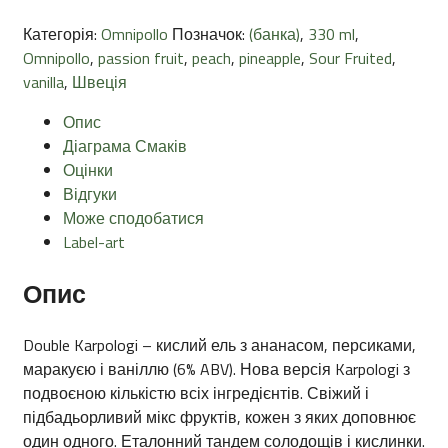
Категорія:
Omnipollo
Позначок:
(банка)
,
330 ml
,
Omnipollo
,
passion fruit
,
peach
,
pineapple
,
Sour Fruited
,
vanilla
,
Швеція
Опис
Діаграма Смаків
Оцінки
Відгуки
Може сподобатися
Label-art
Опис
Double Karpologi – кислий ель з ананасом, персиками,
маракуєю і ваніллю (6% ABV). Нова версія Karpologi з
подвоєною кількістю всіх інгредієнтів. Свіжий і
підбадьорливий мікс фруктів, кожен з яких доповнює
один одного. Еталонний тандем солодощів і кислинки.