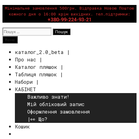
Перейти
Мінімальне замовлення 500грн. Відправка Новою Поштою
кожного дня о 16:00 крім вихідних. тел.підтримки:
до
+380-99-224-93-21
вмісту
Пошук:
Пошук
Меню
каталог_2.0_beta |
Про нас |
Каталог пляшок |
Таблиця пляшок |
Набори |
КАБІНЕТ
Важливо знати!
Мій обліковий запис
Оформлення замовлення
|👀 Що?
Кошик
Пошук