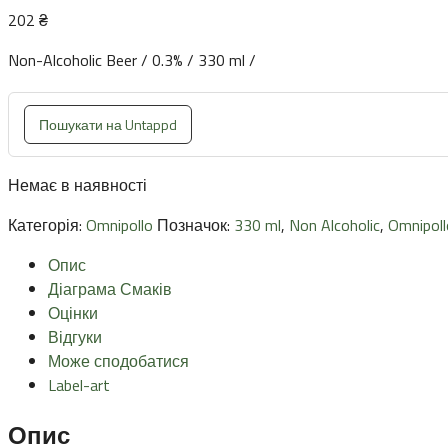
202
₴
Non-Alcoholic Beer / 0.3% / 330 ml /
Пошукати на Untappd
Немає в наявності
Категорія:
Omnipollo
Позначок:
330 ml
,
Non Alcoholic
,
Omnipoll
Опис
Діаграма Смаків
Оцінки
Відгуки
Може сподобатися
Label-art
Опис