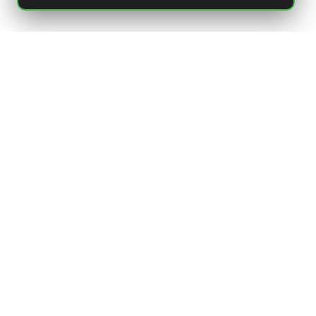
Flasker Cellar Archives
Flasker
A
Sour/Wild
Salt
out
raspberry
Україна
ія
Польща
Швеція