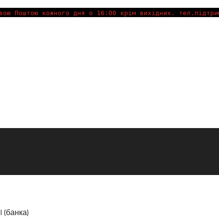
вою Поштою кожного дня о 16:00 крім вихідних. тел.підтри
 (банка)