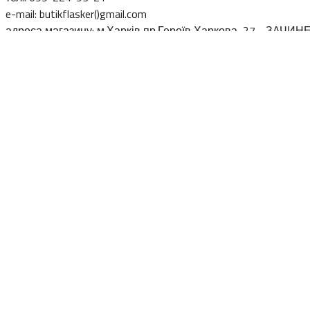
e-mail: butikflasker()gmail.com
адреса магазину: м.Харків,пр.Героїв Харкова, 27 - ЗАЧИН
Позначки товарів
330 ml
(банка)
375 ml
Barre
500 ml
750 ml
440 ml
Imperial Stout
Gose
IPA- American
IPA
hazy
la
label
Sour Fruited
tomato
spiced
sour tomato
stout
U
Клієнтам Web-shop
Каталог
Способи доставки i оплати
Умови повернення
Публічна оферта