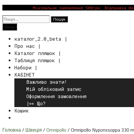
Перейти
Мінімальне замовлення 500грн. Відправка Но
до
Пошук:
вмісту
Пошук
Меню
каталог_2.0_beta |
Про нас |
Каталог пляшок |
Таблиця пляшок |
Набори |
КАБІНЕТ
Важливо знати!
Мій обліковий запис
Оформлення замовлення
|👀 Що?
Кошик
Пошук
Головна
/
Швеція
/
Omnipollo
/ Omnipollo Nyponssoppa 330 ml