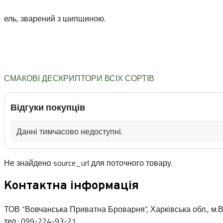
ель, зварений з шипшиною.
СМАКОВІ ДЕСКРИПТОРИ ВСІХ СОРТІВ
Відгуки покупців
Данні тимчасово недоступні.
Не знайдено source_url для поточного товару.
Контактна інформація
ТОВ “Вовчанська Приватна Броварня”, Харківська обл., м.В
тел.: 099-224-93-21