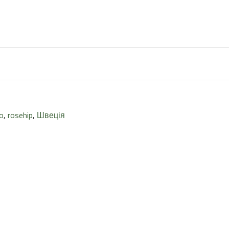
o
,
rosehip
,
Швеція