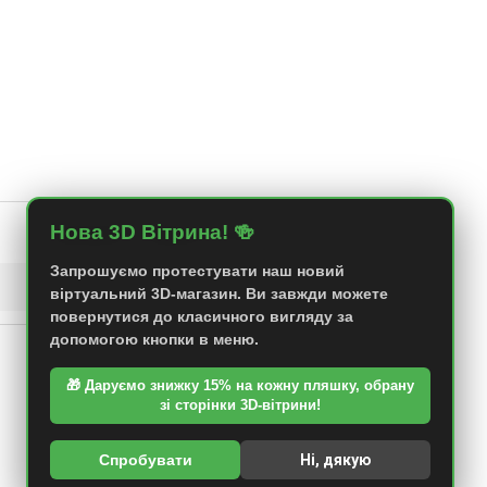
Нова 3D Вітрина! 🍻
Сортування:
Запрошуємо протестувати наш новий
віртуальний 3D-магазин. Ви завжди можете
повернутися до класичного вигляду за
допомогою кнопки в меню.
🎁 Даруємо знижку 15% на кожну пляшку, обрану
зі сторінки 3D-вітрини!
Спробувати
Ні, дякую