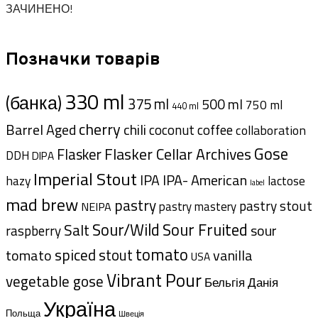
ЗАЧИНЕНО!
Позначки товарів
330 ml
(банка)
375 ml
500 ml
750 ml
440 ml
cherry
Barrel Aged
chili
coffee
coconut
collaboration
Gose
Flasker Cellar Archives
Flasker
DDH
DIPA
Imperial Stout
IPA- American
IPA
hazy
lactose
label
mad brew
pastry
pastry stout
pastry mastery
NEIPA
Sour/Wild
Sour Fruited
Salt
sour
raspberry
tomato
spiced
tomato
stout
vanilla
USA
Vibrant Pour
vegetable gose
Данія
Бельгія
Україна
Польща
Швеція