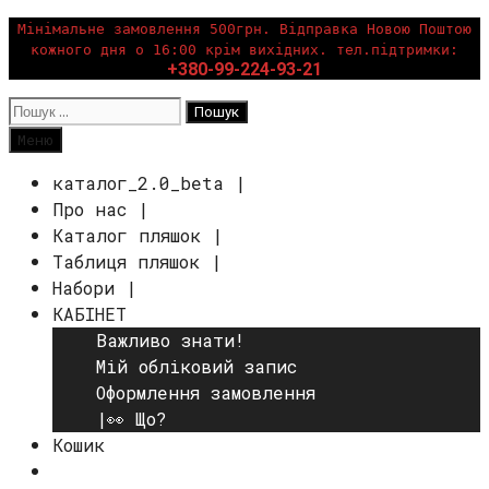
Перейти
Мінімальне замовлення 500грн. Відправка Новою Поштою
кожного дня о 16:00 крім вихідних. тел.підтримки:
до
+380-99-224-93-21
вмісту
Пошук:
Пошук
Меню
каталог_2.0_beta |
Про нас |
Каталог пляшок |
Таблиця пляшок |
Набори |
КАБІНЕТ
Важливо знати!
Мій обліковий запис
Оформлення замовлення
|👀 Що?
Кошик
Пошук