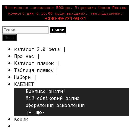
Перейти
Мінімальне замовлення 500грн. Відправка Новою Поштою
кожного дня о 16:00 крім вихідних. тел.підтримки:
до
+380-99-224-93-21
вмісту
Пошук:
Пошук
Меню
каталог_2.0_beta |
Про нас |
Каталог пляшок |
Таблиця пляшок |
Набори |
КАБІНЕТ
Важливо знати!
Мій обліковий запис
Оформлення замовлення
|👀 Що?
Кошик
Пошук