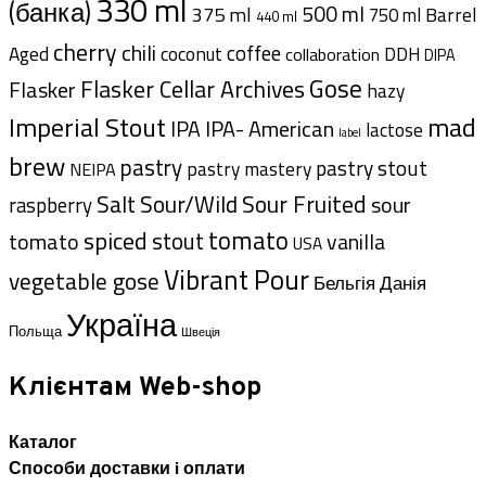
330 ml
(банка)
500 ml
375 ml
Barrel
750 ml
440 ml
cherry
chili
coffee
Aged
coconut
DDH
collaboration
DIPA
Gose
Flasker Cellar Archives
Flasker
hazy
Imperial Stout
mad
IPA- American
IPA
lactose
label
brew
pastry
pastry stout
pastry mastery
NEIPA
Sour Fruited
Salt
Sour/Wild
sour
raspberry
tomato
spiced
stout
tomato
vanilla
USA
Vibrant Pour
vegetable gose
Данія
Бельгія
Україна
Польща
Швеція
Клієнтам Web-shop
Каталог
Способи доставки i оплати