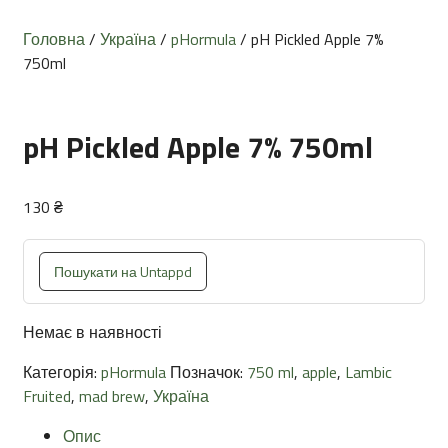
Головна
/
Україна
/
pHormula
/ pH Pickled Apple 7%
750ml
pH Pickled Apple 7% 750ml
130
₴
Пошукати на Untappd
Немає в наявності
Категорія:
pHormula
Позначок:
750 ml
,
apple
,
Lambic
Fruited
,
mad brew
,
Україна
Опис