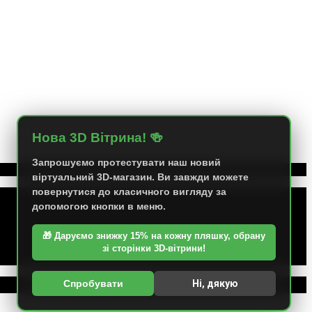
Нова 3D Вітрина! 🍻
Запрошуємо протестувати наш новий
віртуальний 3D-магазин. Ви завжди можете
повернутися до класичного вигляду за
допомогою кнопки в меню.
🎁 Даруємо знижку 15% на кожну пляшку, обрану
зі сторінки 3D-вітрини!
Спробувати
Ні, дякую