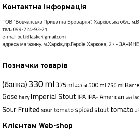
Контактна інформація
ТОВ “Вовчанська Приватна Броварня”, Харківська обл., м.В
тел.: 099-224-93-21
e-mail: butikflasker()gmail.com
адреса магазину: м.Харків,пр.Героїв Харкова, 27 - ЗАЧИН
Позначки товарів
330 ml
(банка)
375 ml
Barre
500 ml
750 ml
440 ml
Imperial Stout
Gose
IPA- American
IPA
hazy
la
label
Sour Fruited
tomato
spiced
sour tomato
stout
U
Клієнтам Web-shop