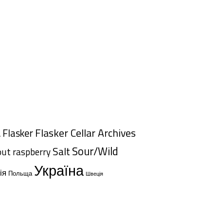
Flasker Cellar Archives
Flasker
A
Sour/Wild
Salt
out
raspberry
Україна
ія
Польща
Швеція