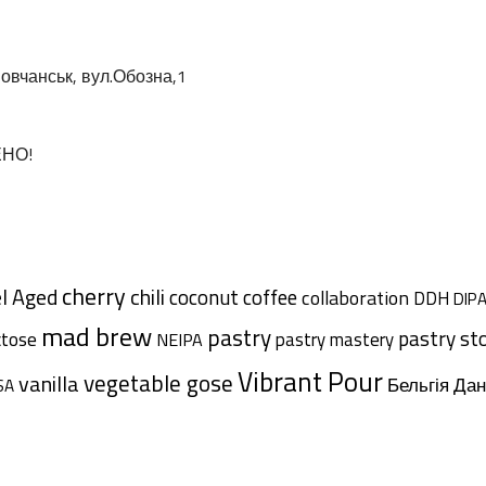
овчанськ, вул.Обозна,1
ЕНО!
cherry
l Aged
chili
coffee
coconut
collaboration
DDH
DIP
mad brew
pastry
pastry st
ctose
pastry mastery
NEIPA
Vibrant Pour
vegetable gose
vanilla
Дан
Бельгія
SA