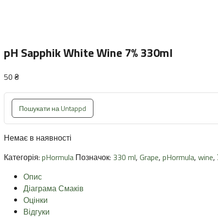
pH Sapphik White Wine 7% 330ml
50
₴
Пошукати на Untappd
Немає в наявності
Категорія:
pHormula
Позначок:
330 ml
,
Grape
,
pHormula
,
wine
,
Опис
Діаграма Смаків
Оцінки
Відгуки