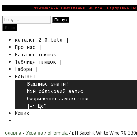
Перейти
Мінімальне замовлення 500грн. Відправка Но
до
Пошук:
вмісту
Пошук
Меню
каталог_2.0_beta |
Про нас |
Каталог пляшок |
Таблиця пляшок |
Набори |
КАБІНЕТ
Важливо знати!
Мій обліковий запис
Оформлення замовлення
|👀 Що?
Кошик
Пошук
Головна
/
Україна
/
pHormula
/ pH Sapphik White Wine 7% 330