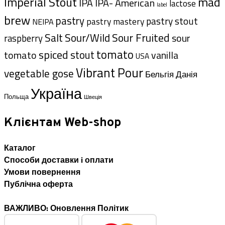
Imperial Stout
mad
IPA- American
IPA
lactose
label
brew
pastry
pastry stout
pastry mastery
NEIPA
Sour Fruited
Salt
Sour/Wild
sour
raspberry
tomato
spiced
stout
tomato
vanilla
USA
Vibrant Pour
vegetable gose
Данія
Бельгія
Україна
Польща
Швеція
Клієнтам Web-shop
Каталог
Способи доставки i оплати
Умови повернення
Публічна оферта
ВАЖЛИВО: Оновлення Політик