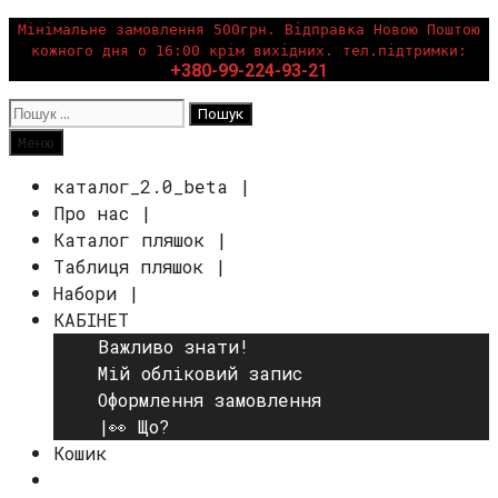
Перейти
Мінімальне замовлення 500грн. Відправка Новою Поштою
кожного дня о 16:00 крім вихідних. тел.підтримки:
до
+380-99-224-93-21
вмісту
Пошук:
Пошук
Меню
каталог_2.0_beta |
Про нас |
Каталог пляшок |
Таблиця пляшок |
Набори |
КАБІНЕТ
Важливо знати!
Мій обліковий запис
Оформлення замовлення
|👀 Що?
Кошик
Пошук