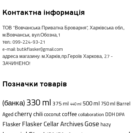
Контактна інформація
ТОВ “Вовчанська Приватна Броварня”, Харківська обл.,
м.Вовчанськ, вул.Обозна,1
тел.: 099-224-93-21
e-mail: butikflasker()gmail.com
адреса магазину: м.Харків,пр.Героїв Харкова, 27 -
ЗАЧИНЕНО!
Позначки товарів
330 ml
(банка)
500 ml
375 ml
Barrel
750 ml
440 ml
cherry
chili
coffee
Aged
coconut
DDH
collaboration
DIPA
Gose
Flasker Cellar Archives
Flasker
hazy