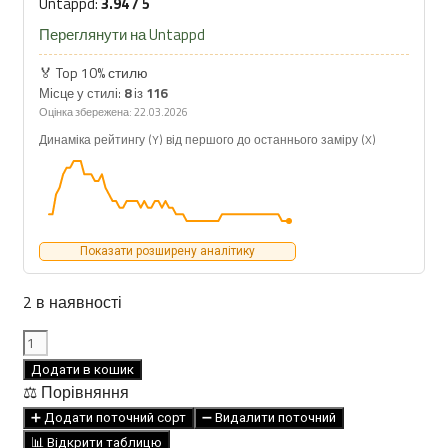
Untappd:
3.94 / 5
Переглянути на Untappd
🏅 Top 10% стилю
Місце у стилі:
8
із
116
Оцінка збережена: 22.03.2026
Динаміка рейтингу (Y) від першого до останнього заміру (X)
Показати розширену аналітику
2 в наявності
REBREW
KOTOMATO
Додати в кошик
GINGER
⚖️ Порівняння
TOMATO
➕ Додати поточний сорт
➖ Видалити поточний
GOSE
📊 Відкрити таблицю