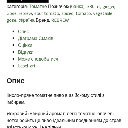
5%
Категорія:
Томатне
Позначок:
(банка)
,
330 ml
,
ginger
,
330ml
Gose
,
rebrew
,
sour tomato
,
spiced
,
tomato
,
vegetable
кількість
gose
,
Україна
Бренд:
REBREW
Опис
Діаграма Смаків
Оцінки
Відгуки
Може сподобатися
Label-art
Опис
Кисло-пряне томатне пиво в азійскому стилі з
імбирем.
Яскравий імбирний аромат, легкі томатно-овочеві
нотки робить це пиво ідеальним поєднанням до страв
азіатської кухні і не тільки.