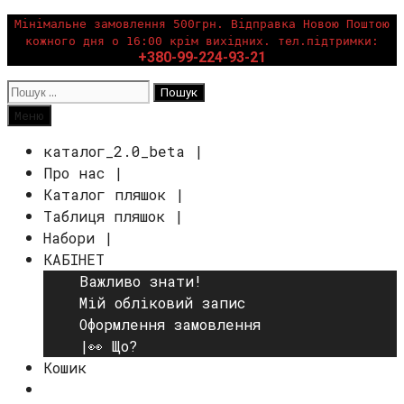
Перейти
Мінімальне замовлення 500грн. Відправка Новою Поштою
кожного дня о 16:00 крім вихідних. тел.підтримки:
до
+380-99-224-93-21
вмісту
Пошук:
Пошук
Меню
каталог_2.0_beta |
Про нас |
Каталог пляшок |
Таблиця пляшок |
Набори |
КАБІНЕТ
Важливо знати!
Мій обліковий запис
Оформлення замовлення
|👀 Що?
Кошик
Пошук