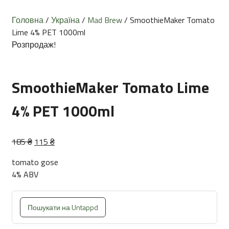
Головна
/
Україна
/
Mad Brew
/ SmoothieMaker Tomato
Lime 4% PET 1000ml
Розпродаж!
SmoothieMaker Tomato Lime
4% PET 1000ml
Оригінальна
Поточна
185
₴
115
₴
ціна:
ціна:
tomato gose
185 ₴.
115 ₴.
4% ABV
Пошукати на Untappd