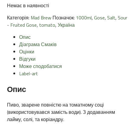
Немає в наявності
Категорія:
Mad Brew
Позначок:
1000ml
,
Gose
,
Salt
,
Sour
- Fruited Gose
,
tomato
,
Україна
Опис
Діаграма Смаків
Оцінки
Відгуки
Може сподобатися
Label-art
Опис
Пиво, зварене повністю на томатному соці
(використовувався замість води). З додаванням
лайму, солі, та коріандру.