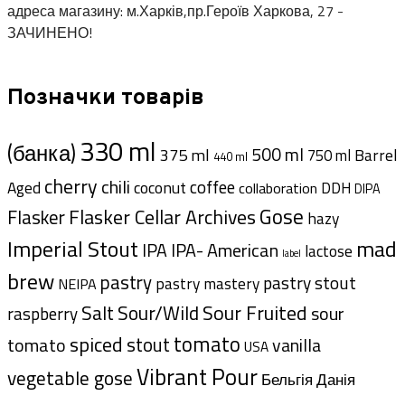
адреса магазину: м.Харків,пр.Героїв Харкова, 27 -
ЗАЧИНЕНО!
Позначки товарів
330 ml
(банка)
500 ml
375 ml
Barrel
750 ml
440 ml
cherry
chili
coffee
Aged
coconut
DDH
collaboration
DIPA
Gose
Flasker Cellar Archives
Flasker
hazy
Imperial Stout
mad
IPA- American
IPA
lactose
label
brew
pastry
pastry stout
pastry mastery
NEIPA
Sour Fruited
Salt
Sour/Wild
sour
raspberry
tomato
spiced
stout
tomato
vanilla
USA
Vibrant Pour
vegetable gose
Данія
Бельгія