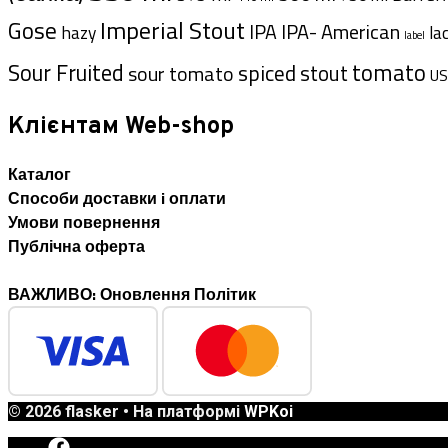
Imperial Stout
Gose
IPA- American
IPA
hazy
la
label
tomato
Sour Fruited
spiced
sour tomato
stout
US
Клієнтам Web-shop
Каталог
Способи доставки i оплати
Умови повернення
Публічна оферта
ВАЖЛИВО: Оновлення Політик
© 2026 flasker
• На платформі
WPKoi