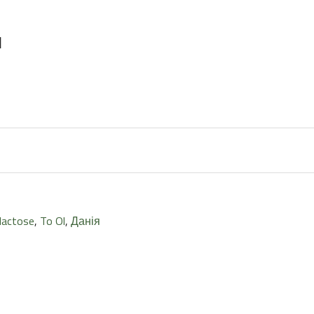
l
lactose
,
To Ol
,
Данія