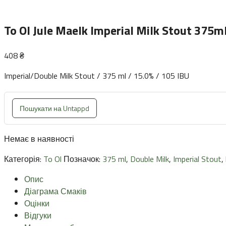
To Ol Jule Maelk Imperial Milk Stout 375m
408
₴
Imperial/Double Milk Stout / 375 ml / 15.0% / 105 IBU
Пошукати на Untappd
Немає в наявності
Категорія:
To Ol
Позначок:
375 ml
,
Double Milk
,
Imperial Stout
,
Опис
Діаграма Смаків
Оцінки
Відгуки