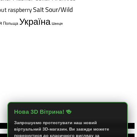
Salt
Sour/Wild
out
raspberry
Україна
я
Польща
Швеція
Нова 3D Вітрина! 🍻
Запрошуємо протестувати наш новий
віртуальний 3D-магазин. Ви завжди можете
повернутися до класичного вигляду за