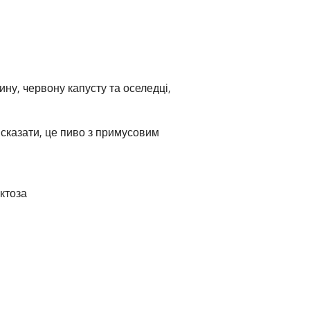
ну, червону капусту та оселедці,
сказати, це пиво з примусовим
актоза