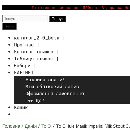
Перейти
Мінімальне замовлення 500грн. Відправка Но
до
Пошук:
вмісту
Пошук
Меню
каталог_2.0_beta |
Про нас |
Каталог пляшок |
Таблиця пляшок |
Набори |
КАБІНЕТ
Важливо знати!
Мій обліковий запис
Оформлення замовлення
|👀 Що?
Кошик
Пошук
Головна
/
Данія
/
To Ol
/ To Ol Jule Maelk Imperial Milk Stout 