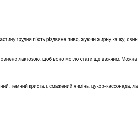
астину грудня п’ють різдвяне пиво, жуючи жирну качку, свини
овнено лактозою, щоб воно могло стати ще важчим. Можна 
ений, темний кристал, смажений ячмінь, цукор-кассонада, л