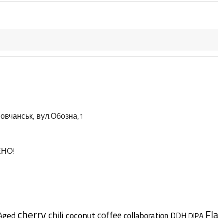
овчанськ, вул.Обозна,1
ЕНО!
cherry
chili
Fl
coffee
coconut
Aged
collaboration
DDH
DIPA