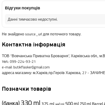
Відгуки покупців
Данні тимчасово недоступні.
Не знайдено source_url для поточного товару.
Контактна інформація
ТОВ “Вовчанська Приватна Броварня”, Харківська обл., м.В
тел.: 099-224-93-21
e-mail: butikflasker()gmail.com
адреса магазину: м.Харків,пр.Героїв Харкова, 27 - ЗАЧИН
Позначки товарів
330 ml
(банка)
500 ml
375 ml
Barrel 
750 ml
440 ml