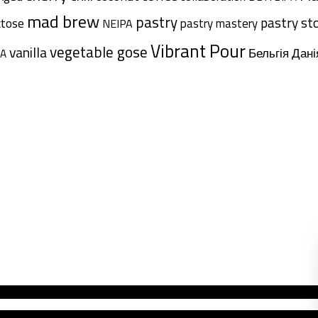
mad brew
pastry
pastry st
ctose
pastry mastery
NEIPA
Vibrant Pour
vegetable gose
vanilla
Дані
Бельгія
A