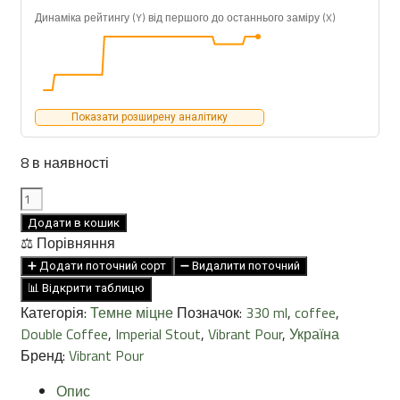
Динаміка рейтингу (Y) від першого до останнього заміру (X)
Показати розширену аналітику
8 в наявності
Vibrant
Coffee
Додати в кошик
IS
⚖️ Порівняння
9.8°
➕ Додати поточний сорт
➖ Видалити поточний
330ml
📊 Відкрити таблицю
кількість
Категорія:
Темне міцне
Позначок:
330 ml
,
coffee
,
Double Coffee
,
Imperial Stout
,
Vibrant Pour
,
Україна
Бренд:
Vibrant Pour
Опис