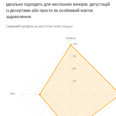
Ідеально підходить для неспішних вечорів, дегустацій
із десертами або просто як особливий ковток
задоволення.
Смаковий профіль за частотою тегів Untappd
Coffeeish
100%
75%
50%
25%
Rich