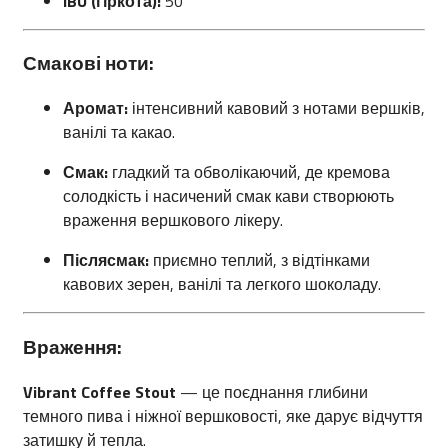
IBU (гіркота):
50
Смакові ноти:
Аромат:
інтенсивний кавовий з нотами вершків,
ванілі та какао.
Смак:
гладкий та обволікаючий, де кремова
солодкість і насичений смак кави створюють
враження вершкового лікеру.
Післясмак:
приємно теплий, з відтінками
кавових зерен, ванілі та легкого шоколаду.
Враження:
Vibrant Coffee Stout
— це поєднання глибини
темного пива і ніжної вершковості, яке дарує відчуття
затишку й тепла.