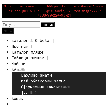
Перейти
Мінімальне замовлення 500грн. Відправка Новою Поштою
кожного дня о 16:00 крім вихідних. тел.підтримки:
до
+380-99-224-93-21
вмісту
Пошук:
Пошук
Меню
каталог_2.0_beta |
Про нас |
Каталог пляшок |
Таблиця пляшок |
Набори |
КАБІНЕТ
Важливо знати!
Мій обліковий запис
Оформлення замовлення
|👀 Що?
Кошик
Пошук