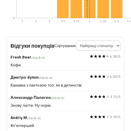
0
1
2
3
3.5
3.75
4
4.25
4.5
4.
Відгуки покупців
Сортування:
★★★★★
★★★★★
4.30/5
Fresh Beer
check-in
Кофе
★★★★★
★★★★★
4.00/5
Дмитро dymm
check-in
Какавка з лактозою топ, як в дитинстві
★★★★★
★★★★★
3.75/5
Александр Палагин
check-in
Знову латте. Ну норм.
★★★★★
★★★★★
3.70/5
Andriy M
check-in
#п'юперший