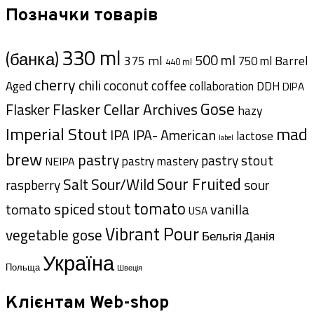
Позначки товарів
330 ml
(банка)
500 ml
375 ml
Barrel
750 ml
440 ml
cherry
chili
coffee
coconut
Aged
collaboration
DDH
DIPA
Gose
Flasker Cellar Archives
Flasker
hazy
Imperial Stout
mad
IPA- American
IPA
lactose
label
brew
pastry
pastry stout
pastry mastery
NEIPA
Sour Fruited
Salt
Sour/Wild
sour
raspberry
tomato
spiced
tomato
stout
vanilla
USA
Vibrant Pour
vegetable gose
Данія
Бельгія
Україна
Польща
Швеція
Клієнтам Web-shop