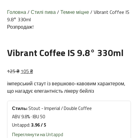
Головна
/
Стилі пива
/
Темне міцне
/ Vibrant Coffee IS
9.8° 330ml
Розпродаж!
Vibrant Coffee IS 9.8° 330ml
Оригінальна
Поточна
125
₴
105
₴
ціна:
ціна:
імперський стаут із вершково-кавовим характером,
125 ₴.
105 ₴.
що нагадує елегантність лікеру бейліз
Стиль:
Stout - Imperial / Double Coffee
ABV 9.8% · IBU 50
Untappd:
3.96 / 5
Переглянути на Untappd