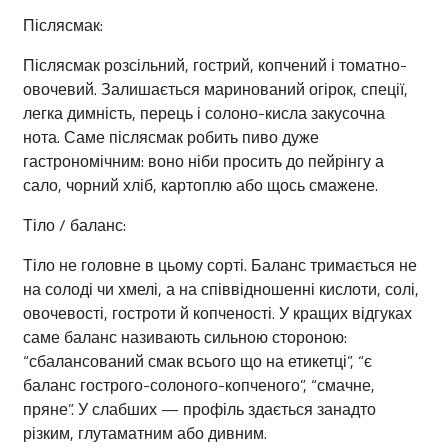
Післясмак:
Післясмак розсільний, гострий, копчений і томатно-
овочевий. Залишається маринований огірок, спеції,
легка димність, перець і солоно-кисла закусочна
нота. Саме післясмак робить пиво дуже
гастрономічним: воно ніби просить до пейрінгу а
сало, чорний хліб, картоплю або щось смажене.
Тіло / баланс:
Тіло не головне в цьому сорті. Баланс тримається не
на солоді чи хмелі, а на співвідношенні кислоти, солі,
овочевості, гостроти й копченості. У кращих відгуках
саме баланс називають сильною стороною:
“сбалансований смак всього що на етикетці”, “є
баланс гострого-солоного-копченого”, “смачне,
пряне”. У слабших — профіль здається занадто
різким, глутаматним або дивним.