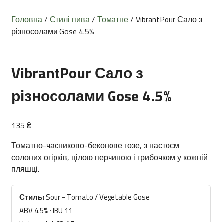
Головна
/
Стилі пива
/
Томатне
/ VibrantPour Сало з
різносолами Gose 4.5%
VibrantPour Сало з
різносолами Gose 4.5%
135
₴
Томатно-часниково-беконове гозе, з настоєм
солоних огірків, цілою перчиною і грибочком у кожній
пляшці.
Стиль:
Sour - Tomato / Vegetable Gose
ABV 4.5% · IBU 11