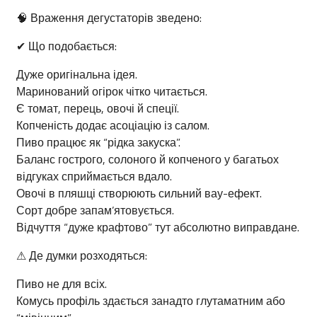
🧠 Враження дегустаторів зведено:
✔ Що подобається:
Дуже оригінальна ідея.
Маринований огірок чітко читається.
Є томат, перець, овочі й спеції.
Копченість додає асоціацію із салом.
Пиво працює як “рідка закуска”.
Баланс гострого, солоного й копченого у багатьох
відгуках сприймається вдало.
Овочі в пляшці створюють сильний вау-ефект.
Сорт добре запам’ятовується.
Відчуття “дуже крафтово” тут абсолютно виправдане.
⚠ Де думки розходяться:
Пиво не для всіх.
Комусь профіль здається занадто глутаматним або