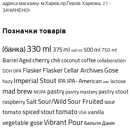
адреса магазину: м.Харків,пр.Героїв Харкова, 27 -
ЗАЧИНЕНО!
Позначки товарів
330 ml
(банка)
375 ml
500 ml
750 ml
440 ml
cherry
Barrel Aged
chili
coffee
coconut
collaboration
Gose
Flasker Cellar Archives
Flasker
DDH
DIPA
Imperial Stout
IPA- American
IPA
hazy
lactose
label
mad brew
pastry
pastry stout
pastry mastery
NEIPA
Sour/Wild
Sour Fruited
Salt
sour
raspberry
tomato
spiced
stout
tomato
vanilla
USA
Vibrant Pour
vegetable gose
Данія
Бельгія