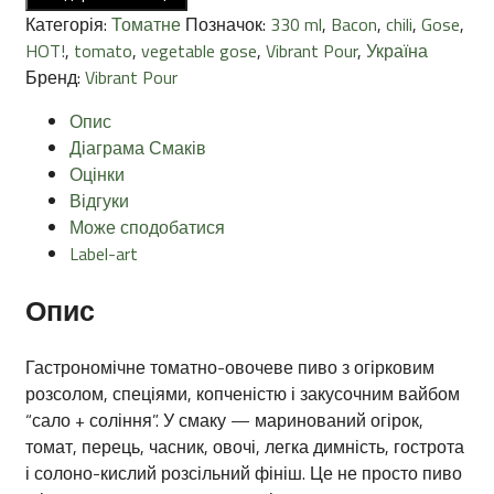
4.5%
Категорія:
Томатне
Позначок:
330 ml
,
Bacon
,
chili
,
Gose
,
кількість
HOT!
,
tomato
,
vegetable gose
,
Vibrant Pour
,
Україна
Бренд:
Vibrant Pour
Опис
Діаграма Смаків
Оцінки
Відгуки
Може сподобатися
Label-art
Опис
Гастрономічне томатно-овочеве пиво з огірковим
розсолом, спеціями, копченістю і закусочним вайбом
“сало + соління”. У смаку — маринований огірок,
томат, перець, часник, овочі, легка димність, гострота
і солоно-кислий розсільний фініш. Це не просто пиво