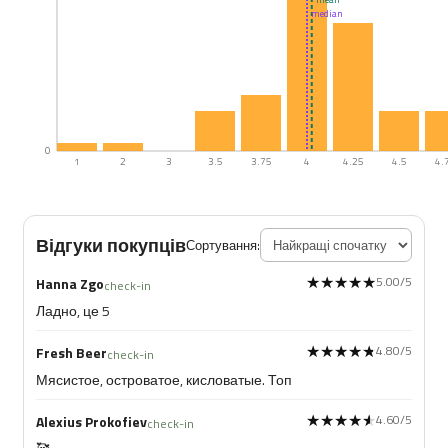
median
0
1
2
3
3.5
3.75
4
4.25
4.5
4.
Відгуки покупців
Сортування:
★★★★★
★★★★★
5.00/5
Hanna Zgo
check-in
Ладно, це 5
★★★★★
★★★★★
4.80/5
Fresh Beer
check-in
Мясистое, островатое, кисловатые. Топ
★★★★★
★★★★★
4.60/5
Alexius Prokofiev
check-in