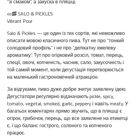
“зі смаком”, а закуска в пляшці.
🥒🥓 SALO & PICKLES
Vibrant Pour
Salo & Pickles — це один із тих сортів, які неможливо
описати мовою класичного пива. Тут не про “тонкий
солодовий профіль” і не про “делікатну хмелеву
ароматику”. Тут про огірковий розсіл, томат, перець,
спеції, овочі, копченість, часник, сало, закусочність і
той самий момент, коли дегустація перетворюється
на маленький гастрономічний атракціон.
За відгуками, пиво дуже добре зчитує заявлену ідею.
Дегустатори регулярно відзначають pickle, spicy,
tomato, vegetal, smoked, garlic, peppery і навіть meaty. У
багатьох коментарях прямо звучить, що в пляшці є
огірок, грибочок, перець, що все заявлене на етикетці
є, і що баланс гострого, солоного та копченого
працює.