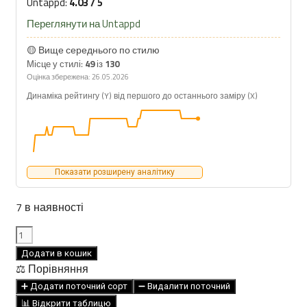
Untappd:
4.03 / 5
Переглянути на Untappd
🟡 Вище середнього по стилю
Місце у стилі:
49
із
130
Оцінка збережена: 26.05.2026
Динаміка рейтингу (Y) від першого до останнього заміру (X)
Показати розширену аналітику
7 в наявності
VibrantPour
Сало
Додати в кошик
з
⚖️ Порівняння
різносолами
➕ Додати поточний сорт
➖ Видалити поточний
Gose
📊 Відкрити таблицю