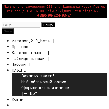
Перейти
Мінімальне замовлення 500грн. Відправка Новою Поштою
кожного дня о 16:00 крім вихідних. тел.підтримки:
до
+380-99-224-93-21
вмісту
Пошук:
Пошук
Меню
каталог_2.0_beta |
Про нас |
Каталог пляшок |
Таблиця пляшок |
Набори |
КАБІНЕТ
Важливо знати!
Мій обліковий запис
Оформлення замовлення
|👀 Що?
Кошик
Пошук