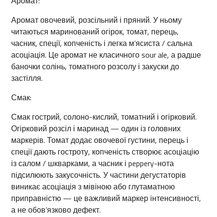
Аромат:
Аромат овочевий, розсільний і пряний. У ньому
читаються маринований огірок, томат, перець,
часник, спеції, копченість і легка м’ясиста / сальна
асоціація. Це аромат не класичного sour ale, а радше
баночки солінь, томатного розсолу і закуски до
застілля.
Смак:
Смак гострий, солоно-кислий, томатний і огірковий.
Огірковий розсіл і маринад — один із головних
маркерів. Томат додає овочевої густини, перець і
спеції дають гостроту, копченість створює асоціацію
із салом / шкварками, а часник і peppery-нота
підсилюють закусочність. У частини дегустаторів
виникає асоціація з мівіною або глутаматною
приправністю — це важливий маркер інтенсивності,
а не обов’язково дефект.