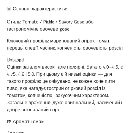
📊 Основні характеристики:
Стиль: Tomato / Pickle / Savory Gose або
гастрономічне овочеве gose
Ключовий профіль: маринований огірок, томат,
перець, спеції, часник, копченість, овочевість, розсіл
Untappd:
Оцінки загалом високі, але полярні. Багато 4.0–4.5, є
4.75, 4.8 і 5.0. При цьому є й низькі оцінки — для
такого профілю це очікувано: не кожен хоче пити
пиво, яке нагадує гострий огірковий розсіл із
томатом, копченістю і закусочним характером.
Загальне враження: дуже оригінальний, насичений і
добре впізнаваний сорт.
🍺 Аромат і смак: