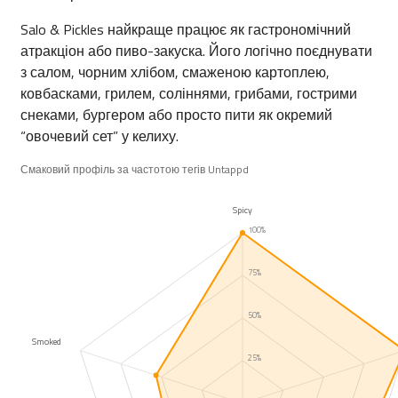
Salo & Pickles найкраще працює як гастрономічний
атракціон або пиво-закуска. Його логічно поєднувати
з салом, чорним хлібом, смаженою картоплею,
ковбасками, грилем, соліннями, грибами, гострими
снеками, бургером або просто пити як окремий
“овочевий сет” у келиху.
Смаковий профіль за частотою тегів Untappd
Spicy
100%
75%
50%
Smoked
25%