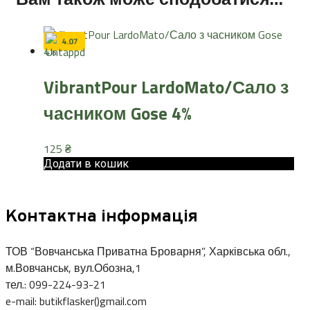
4.07
VibrantPour LardoMato/Сало з
часником Gose 4%
125
₴
Додати в кошик
Контактна інформація
ТОВ “Вовчанська Приватна Броварня”, Харківська обл.,
м.Вовчанськ, вул.Обозна,1
тел.: 099-224-93-21
e-mail: butikflasker()gmail.com