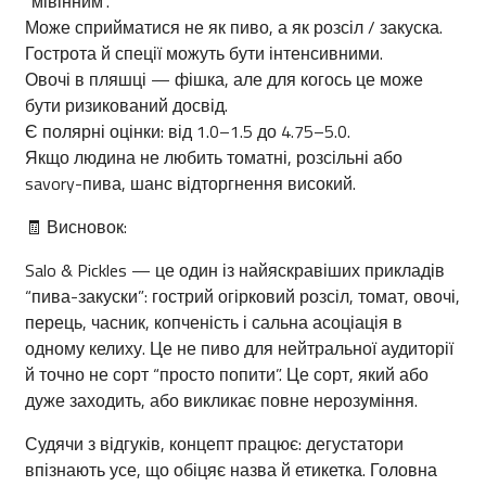
“мівінним”.
Може сприйматися не як пиво, а як розсіл / закуска.
Гострота й спеції можуть бути інтенсивними.
Овочі в пляшці — фішка, але для когось це може
бути ризикований досвід.
Є полярні оцінки: від 1.0–1.5 до 4.75–5.0.
Якщо людина не любить томатні, розсільні або
savory-пива, шанс відторгнення високий.
🧾 Висновок:
Salo & Pickles — це один із найяскравіших прикладів
“пива-закуски”: гострий огірковий розсіл, томат, овочі,
перець, часник, копченість і сальна асоціація в
одному келиху. Це не пиво для нейтральної аудиторії
й точно не сорт “просто попити”. Це сорт, який або
дуже заходить, або викликає повне нерозуміння.
Судячи з відгуків, концепт працює: дегустатори
впізнають усе, що обіцяє назва й етикетка. Головна