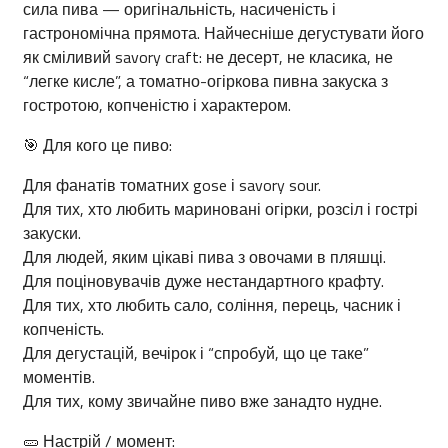
сила пива — оригінальність, насиченість і
гастрономічна прямота. Найчесніше дегустувати його
як сміливий savory craft: не десерт, не класика, не
“легке кисле”, а томатно-огіркова пивна закуска з
гостротою, копченістю і характером.
🎯 Для кого це пиво:
Для фанатів томатних gose і savory sour.
Для тих, хто любить мариновані огірки, розсіл і гострі
закуски.
Для людей, яким цікаві пива з овочами в пляшці.
Для поціновувачів дуже нестандартного крафту.
Для тих, хто любить сало, соління, перець, часник і
копченість.
Для дегустацій, вечірок і “спробуй, що це таке”
моментів.
Для тих, кому звичайне пиво вже занадто нудне.
🥒 Настрій / момент: