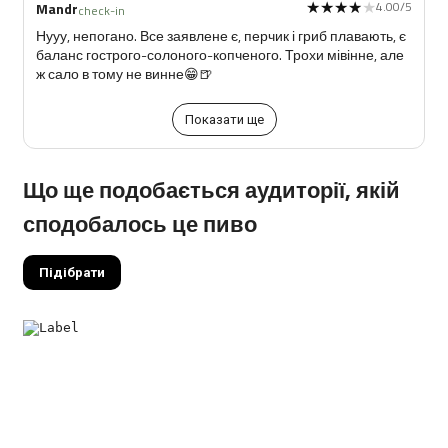
★★★★★
★★★★★
4.00/5
Mandr
check-in
Нууу, непогано. Все заявлене є, перчик і гриб плавають, є
баланс гострого-солоного-копченого. Трохи мівінне, але
ж сало в тому не винне😁🍺
Показати ще
Що ще подобається аудиторії, якій
сподобалось це пиво
Підібрати