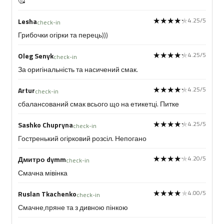
🥰
★★★★★
★★★★★
4.25/5
Lesha
check-in
Грибочки огірки та перець)))
★★★★★
★★★★★
4.25/5
Oleg Senyk
check-in
За оригінальність та насичений смак.
★★★★★
★★★★★
4.25/5
Artur
check-in
сбалансований смак всього що на етикетці. Питке
★★★★★
★★★★★
4.25/5
Sashko Chupryna
check-in
Гостренький огірковий розсіл. Непогано
★★★★★
★★★★★
4.20/5
Дмитро dymm
check-in
Смачна мівінка
★★★★★
★★★★★
4.00/5
Ruslan Tkachenko
check-in
Смачне,пряне та з дивною пінкою