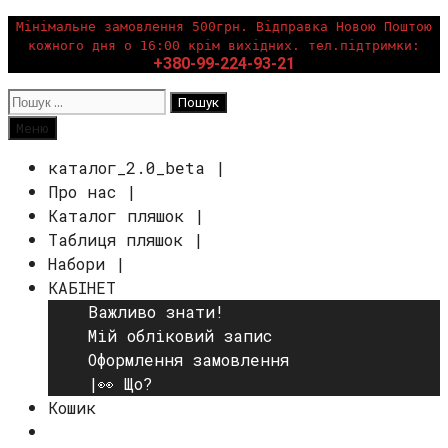
Перейти
Мінімальне замовлення 500грн. Відправка Новою Поштою
кожного дня о 16:00 крім вихідних. тел.підтримки:
до
+380-99-224-93-21
вмісту
Пошук:
Пошук
Меню
каталог_2.0_beta |
Про нас |
Каталог пляшок |
Таблиця пляшок |
Набори |
КАБІНЕТ
Важливо знати!
Мій обліковий запис
Оформлення замовлення
|👀 Що?
Кошик
Пошук