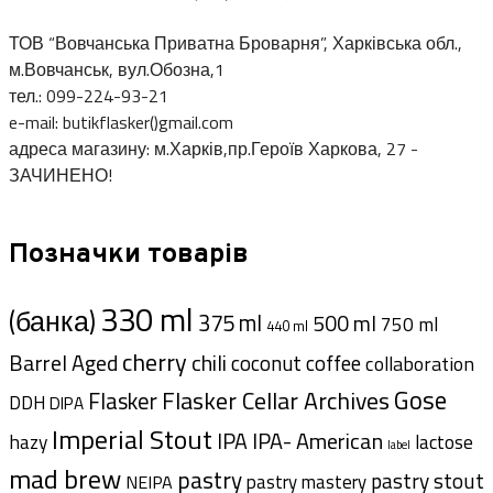
ТОВ “Вовчанська Приватна Броварня”, Харківська обл.,
м.Вовчанськ, вул.Обозна,1
тел.: 099-224-93-21
e-mail: butikflasker()gmail.com
адреса магазину: м.Харків,пр.Героїв Харкова, 27 -
ЗАЧИНЕНО!
Позначки товарів
330 ml
(банка)
375 ml
500 ml
750 ml
440 ml
cherry
Barrel Aged
chili
coffee
coconut
collaboration
Gose
Flasker Cellar Archives
Flasker
DDH
DIPA
Imperial Stout
IPA- American
IPA
hazy
lactose
label
mad brew
pastry
pastry stout
pastry mastery
NEIPA