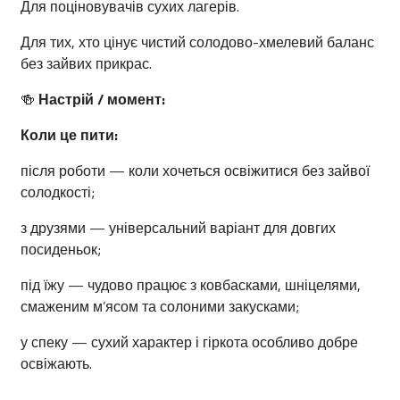
Для поціновувачів сухих лагерів.
Для тих, хто цінує чистий солодово-хмелевий баланс
без зайвих прикрас.
🍻
Настрій / момент:
Коли це пити:
після роботи — коли хочеться освіжитися без зайвої
солодкості;
з друзями — універсальний варіант для довгих
посиденьок;
під їжу — чудово працює з ковбасками, шніцелями,
смаженим м’ясом та солоними закусками;
у спеку — сухий характер і гіркота особливо добре
освіжають.