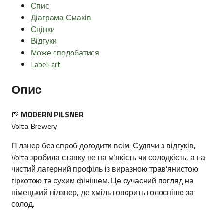
Опис
Діаграма Смаків
Оцінки
Відгуки
Може сподобатися
Label-art
Опис
🍺
MODERN PILSNER
Volta Brewery
Пілзнер без спроб догодити всім. Судячи з відгуків,
Volta зробила ставку не на м’якість чи солодкість, а на
чистий лагерний профіль із виразною трав’янистою
гіркотою та сухим фінішем. Це сучасний погляд на
німецький пілзнер, де хміль говорить голосніше за
солод.