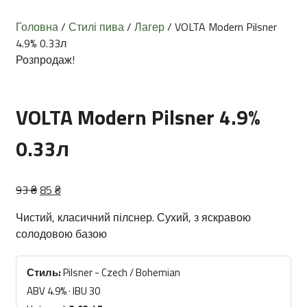
Головна
/
Стилі пива
/
Лагер
/ VOLTA Modern Pilsner
4.9% 0.33л
Розпродаж!
VOLTA Modern Pilsner 4.9%
0.33л
Оригінальна
Поточна
93
₴
85
₴
ціна:
ціна:
Чистий, класичний пілснер. Сухий, з яскравою
93 ₴.
85 ₴.
солодовою базою
Стиль:
Pilsner - Czech / Bohemian
ABV 4.9% · IBU 30