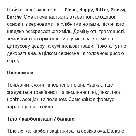
Найчастіші flavor-теги —
Clean, Hoppy, Bitter, Grassy,
Earthy
. Смак починається з акуратної солодової
основи із зерновими та хлібними нотами, після чого
швидко розкривається хміль. Домінують трав’янисті,
землянисті та гіркі тони, місцями з натяками на
цитрусову цедру та сухі польові трави. Гіркота тут не
декоративна, а цілком серйозна і є головною рисою
сорту.
Післясмак:
Тривалий, сухий і впевнено гіркий. Найчастіше
згадуються трав’янисті та землянисті відтінки, іноді
навіть асоціації з полином. Саме фінал формує
характер цього пива.
Тіло / карбонізація / баланс:
Тіло легке, карбонізація жива та освіжаюча. Баланс