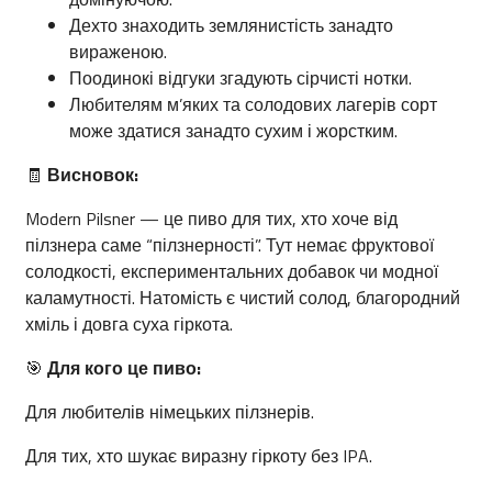
Дехто знаходить землянистість занадто
вираженою.
Поодинокі відгуки згадують сірчисті нотки.
Любителям м’яких та солодових лагерів сорт
може здатися занадто сухим і жорстким.
🧾
Висновок:
Modern Pilsner — це пиво для тих, хто хоче від
пілзнера саме “пілзнерності”. Тут немає фруктової
солодкості, експериментальних добавок чи модної
каламутності. Натомість є чистий солод, благородний
хміль і довга суха гіркота.
🎯
Для кого це пиво:
Для любителів німецьких пілзнерів.
Для тих, хто шукає виразну гіркоту без IPA.