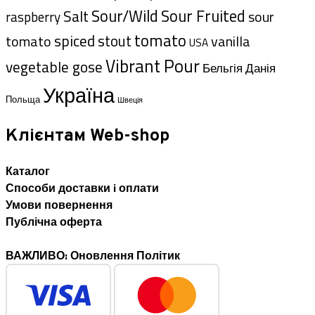
Sour/Wild
Sour Fruited
Salt
sour
raspberry
tomato
spiced
tomato
stout
vanilla
USA
Vibrant Pour
vegetable gose
Данія
Бельгія
Україна
Польща
Швеція
Клієнтам Web-shop
Каталог
Способи доставки i оплати
Умови повернення
Публічна оферта
ВАЖЛИВО: Оновлення Політик