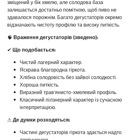
зміщений у бік хмелю, але солодова база
залишається достатньо помітною, щоб пиво не
здавалося порожнім. Багато дегустаторів окремо
відзначають чистоту профілю та високу питкість.
🧠
Враження дегустаторів (зведено):
✔
Що подобається:
Чистий лагерний характер.
Яскрава благородна гіркота.
Хлібна солодовість без зайвої солодкості.
Хороша питкість.
Виразний трав’янисто-хмелевий профіль.
Класичний пілзнерний характер із сучасною
інтерпретацією.
⚠
Де думки розходяться:
Частині дегустаторів гіркота здається надто
домінуючою.