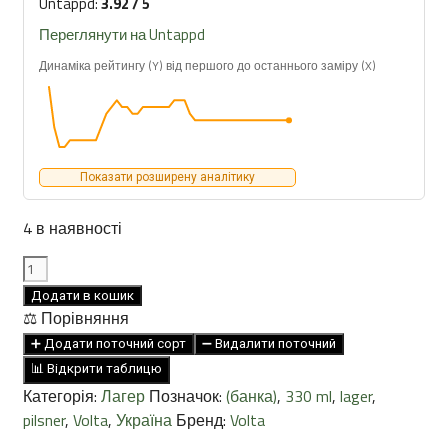
Untappd:
3.92 / 5
Переглянути на Untappd
Динаміка рейтингу (Y) від першого до останнього заміру (X)
Показати розширену аналітику
4 в наявності
VOLTA
Modern
Додати в кошик
Pilsner
⚖️ Порівняння
4.9%
➕ Додати поточний сорт
➖ Видалити поточний
0.33л
📊 Відкрити таблицю
кількість
Категорія:
Лагер
Позначок:
(банка)
,
330 ml
,
lager
,
pilsner
,
Volta
,
Україна
Бренд:
Volta