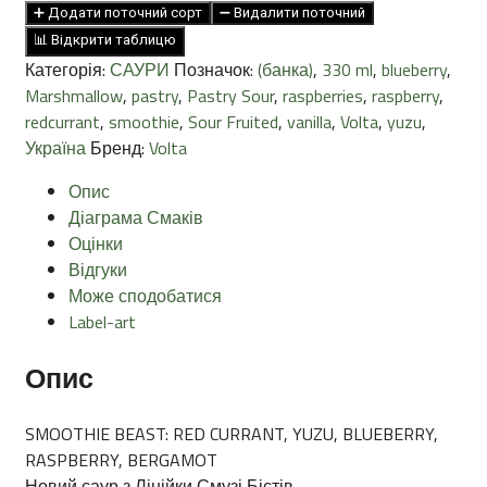
RED
➕ Додати поточний сорт
➖ Видалити поточний
CURRANT,
📊 Відкрити таблицю
YUZU,
Категорія:
САУРИ
Позначок:
(банка)
,
330 ml
,
blueberry
,
BLUEBERRY,
Marshmallow
,
pastry
,
Pastry Sour
,
raspberries
,
raspberry
,
RASPBERRY,
redcurrant
,
smoothie
,
Sour Fruited
,
vanilla
,
Volta
,
yuzu
,
BERGAMOT
Україна
Бренд:
Volta
6%
0.33л
Опис
кількість
Діаграма Смаків
Оцінки
Відгуки
Може сподобатися
Label-art
Опис
SMOOTHIE BEAST: RED CURRANT, YUZU, BLUEBERRY,
RASPBERRY, BERGAMOT
Новий саур з Лінійки Смузі Бістів