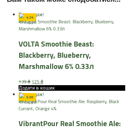
Розпродаж!
4.24
VOLTA Smoothie Beast:
Blackberry, Blueberry,
Marshmallow 6% 0.33л
Оригінальна
Поточна
139
₴
125
₴
ціна:
ціна:
Додати в кошик
Розпродаж!
139 ₴.
125 ₴.
0.00
VibrantPour Real Smoothie Ale: