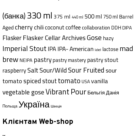
330 ml
(банка)
500 ml
375 ml
Barrel
750 ml
440 ml
cherry
chili
coffee
coconut
Aged
collaboration
DDH
DIPA
Gose
Flasker Cellar Archives
Flasker
hazy
Imperial Stout
mad
IPA- American
IPA
lactose
label
brew
pastry
pastry stout
pastry mastery
NEIPA
Sour Fruited
Salt
Sour/Wild
sour
raspberry
tomato
spiced
tomato
stout
vanilla
USA
Vibrant Pour
vegetable gose
Данія
Бельгія
Україна
Польща
Швеція
Клієнтам Web-shop