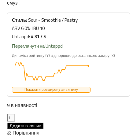
смузі.
Стиль:
Sour - Smoothie / Pastry
ABV 6.0% · IBU 10
Untappd:
4.31 / 5
Переглянути на Untappd
Динаміка рейтингу (Y) від першого до останнього заміру (X)
Показати розширену аналітику
9 в наявності
VOLTA
Smoothie
Додати в кошик
Beast:
⚖️ Порівняння