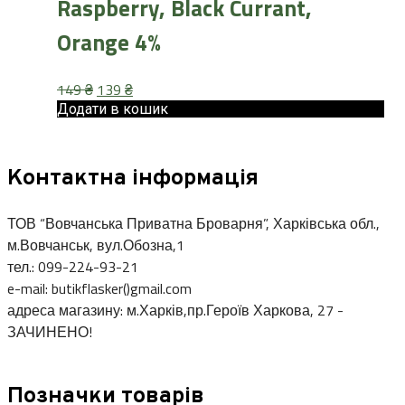
Raspberry, Black Currant,
Orange 4%
Оригінальна
Поточна
149
₴
139
₴
ціна:
ціна:
Додати в кошик
149 ₴.
139 ₴.
Контактна інформація
ТОВ “Вовчанська Приватна Броварня”, Харківська обл.,
м.Вовчанськ, вул.Обозна,1
тел.: 099-224-93-21
e-mail: butikflasker()gmail.com
адреса магазину: м.Харків,пр.Героїв Харкова, 27 -
ЗАЧИНЕНО!
Позначки товарів