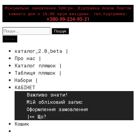
Перейти
Мінімальне замовлення 500грн. Відправка Новою Поштою
кожного дня о 16:00 крім вихідних. тел.підтримки:
до
+380-99-224-93-21
вмісту
Пошук:
Пошук
Меню
каталог_2.0_beta |
Про нас |
Каталог пляшок |
Таблиця пляшок |
Набори |
КАБІНЕТ
Важливо знати!
Мій обліковий запис
Оформлення замовлення
|👀 Що?
Кошик
Пошук