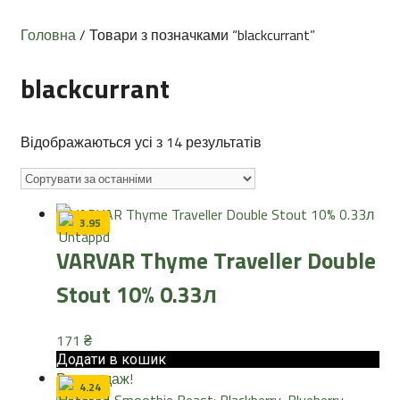
Головна
/ Товари з позначками “blackcurrant”
blackcurrant
Sorted
Відображаються усі з 14 результатів
by
latest
3.95
VARVAR Thyme Traveller Double
Stout 10% 0.33л
171
₴
Додати в кошик
Розпродаж!
4.24