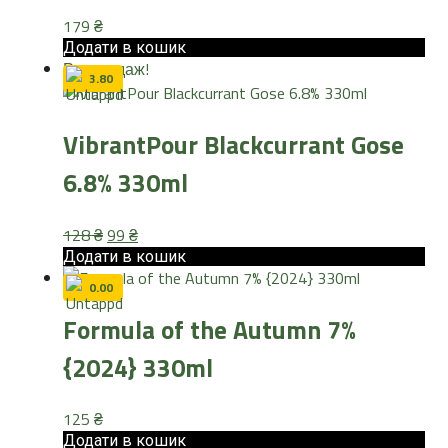
179
₴
Додати в кошик
Розпродаж!
3.80
VibrantPour Blackcurrant Gose
6.8% 330ml
Оригінальна
Поточна
128
₴
99
₴
ціна:
ціна:
Додати в кошик
128 ₴.
99 ₴.
0.00
Formula of the Autumn 7%
{2024} 330ml
125
₴
Додати в кошик