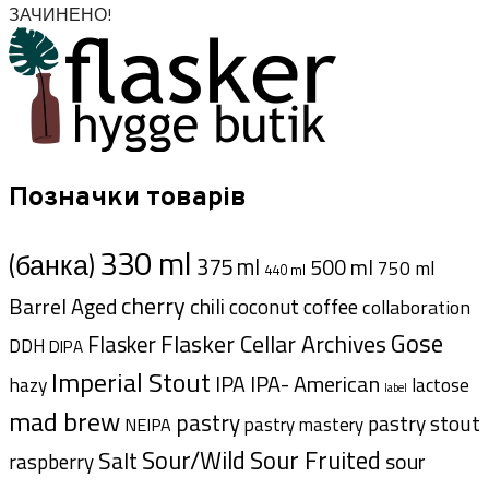
ЗАЧИНЕНО!
Позначки товарів
330 ml
(банка)
375 ml
500 ml
750 ml
440 ml
cherry
Barrel Aged
chili
coffee
coconut
collaboration
Gose
Flasker Cellar Archives
Flasker
DDH
DIPA
Imperial Stout
IPA- American
IPA
hazy
lactose
label
mad brew
pastry
pastry stout
pastry mastery
NEIPA
Sour/Wild
Sour Fruited
Salt
sour
raspberry