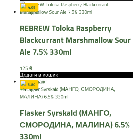
4.08
REBREW Toloka Raspberry
Blackcurrant Marshmallow Sour
Ale 7.5% 330ml
125
₴
Додати в кошик
Розпродаж!
3.80
Flasker Syrskald (МАНГО,
СМОРОДИНА, МАЛИНА) 6.5%
330ml