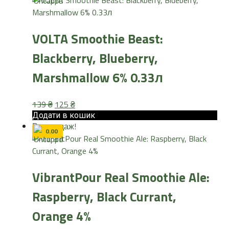
VOLTA Smoothie Beast:
Blackberry, Blueberry,
Marshmallow 6% 0.33л
Оригінальна
Поточна
139
₴
125
₴
ціна:
ціна:
Додати в кошик
Розпродаж!
139 ₴.
125 ₴.
0.00
VibrantPour Real Smoothie Ale:
Raspberry, Black Currant,
Orange 4%