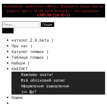
Перейти
Мінімальне замовлення 500грн. Відправка Новою Поштою
кожного дня о 16:00 крім вихідних. тел.підтримки:
до
+380-99-224-93-21
вмісту
Пошук:
Пошук
Меню
каталог_2.0_beta |
Про нас |
Каталог пляшок |
Таблиця пляшок |
Набори |
КАБІНЕТ
Важливо знати!
Мій обліковий запис
Оформлення замовлення
|👀 Що?
Кошик
Пошук