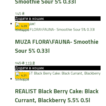
Smoothie Sour 5% 0.33l
145
₴
Додати в кошик
Розпродаж!
4.29
MUZA FLORA\FAUNA- Smoothie
Sour 5% 0.33l
Оригінальна
Поточна
145
₴
119
₴
ціна:
ціна:
Додати в кошик
145 ₴.
119 ₴.
4.21
REALIST Black Berry Cake: Black
Currant, Blackberry 5.5% 0.5l