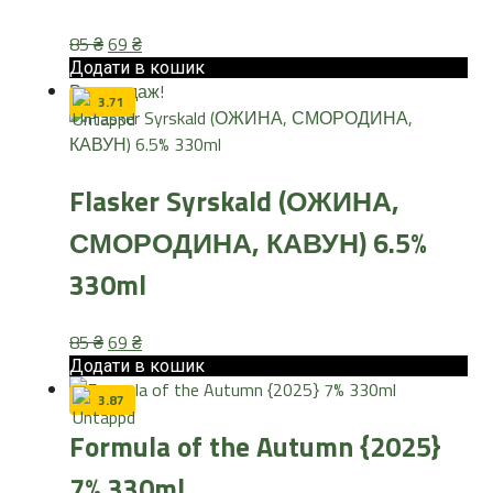
Оригінальна
Поточна
85
₴
69
₴
ціна:
ціна:
Додати в кошик
Розпродаж!
85 ₴.
69 ₴.
3.71
Flasker Syrskald (ОЖИНА,
СМОРОДИНА, КАВУН) 6.5%
330ml
Оригінальна
Поточна
85
₴
69
₴
ціна:
ціна:
Додати в кошик
85 ₴.
69 ₴.
3.87
Formula of the Autumn {2025}
7% 330ml