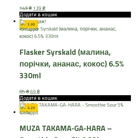
Оригінальна
Поточна
149
₴
139
₴
ціна:
ціна:
Додати в кошик
Розпродаж!
149 ₴.
139 ₴.
3.90
Flasker Syrskald (малина,
порічки, ананас, кокос) 6.5%
330ml
Оригінальна
Поточна
85
₴
69
₴
ціна:
ціна:
Додати в кошик
85 ₴.
69 ₴.
4.20
MUZA TAKAMA-GA-HARA –