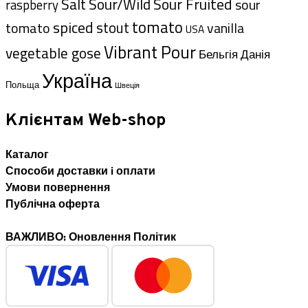
Sour Fruited
Salt
Sour/Wild
sour
raspberry
tomato
spiced
stout
tomato
vanilla
USA
Vibrant Pour
vegetable gose
Данія
Бельгія
Україна
Польща
Швеція
Клієнтам Web-shop
Каталог
Способи доставки i оплати
Умови повернення
Публічна оферта
ВАЖЛИВО: Оновлення Політик