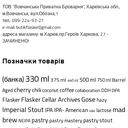
ТОВ “Вовчанська Приватна Броварня”, Харківська обл.,
м.Вовчанськ, вул.Обозна,1
тел.: 099-224-93-21
e-mail: butikflasker()gmail.com
адреса магазину: м.Харків,пр.Героїв Харкова, 27 -
ЗАЧИНЕНО!
Позначки товарів
330 ml
(банка)
500 ml
375 ml
Barrel
750 ml
440 ml
cherry
chili
coffee
Aged
coconut
DDH
collaboration
DIPA
Gose
Flasker Cellar Archives
Flasker
hazy
Imperial Stout
mad
IPA- American
IPA
lactose
label
brew
pastry
pastry stout
pastry mastery
NEIPA