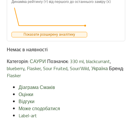
Динаміка рейтингу (Y) від першого до останнього заміру (X)
Показати розширену аналітику
Немає в наявності
Категорія:
САУРИ
Позначок:
330 ml
,
blackcurrant
,
blueberry
,
Flasker
,
Sour Fruited
,
Sour/Wild
,
Україна
Бренд:
Flasker
Діаграма Смаків
Оцінки
Відгуки
Може сподобатися
Label-art