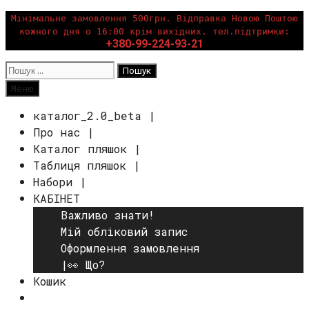
Перейти
Мінімальне замовлення 500грн. Відправка Новою Поштою
кожного дня о 16:00 крім вихідних. тел.підтримки:
до
+380-99-224-93-21
вмісту
Пошук:
Пошук
Меню
каталог_2.0_beta |
Про нас |
Каталог пляшок |
Таблиця пляшок |
Набори |
КАБІНЕТ
Важливо знати!
Мій обліковий запис
Оформлення замовлення
|👀 Що?
Кошик
Пошук