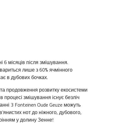
і 6 місяців після змішування.
 вариться лише з 60% ячмінного
ає в дубових бочках.
ах та продовження розвитку екосистеми
в процесі змішування існує безліч
анні 3 Fonteinen Oude Geuze можуть
в’янистих нот до ніжного, дубового,
орінням у долину Зенне!