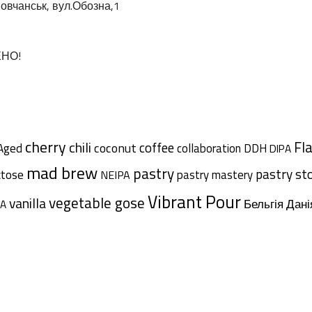
овчанськ, вул.Обозна,1
ЕНО!
cherry
chili
Fl
coffee
coconut
Aged
collaboration
DDH
DIPA
mad brew
pastry
pastry st
ctose
pastry mastery
NEIPA
Vibrant Pour
vegetable gose
vanilla
Дані
Бельгія
A