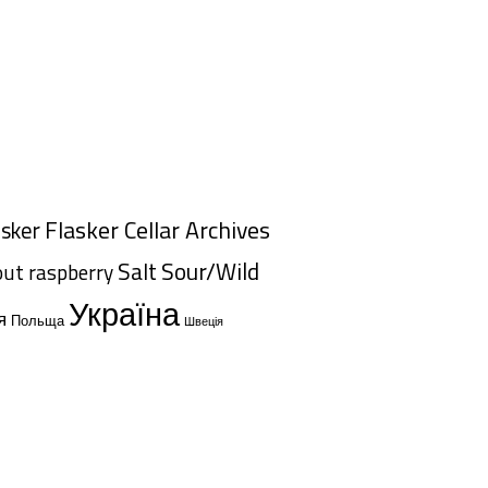
Flasker Cellar Archives
asker
Salt
Sour/Wild
out
raspberry
Україна
я
Польща
Швеція