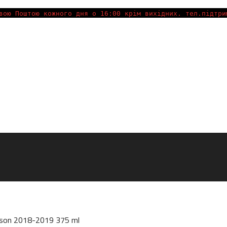
вою Поштою кожного дня о 16:00 крім вихідних. тел.підтри
ason 2018-2019 375 ml