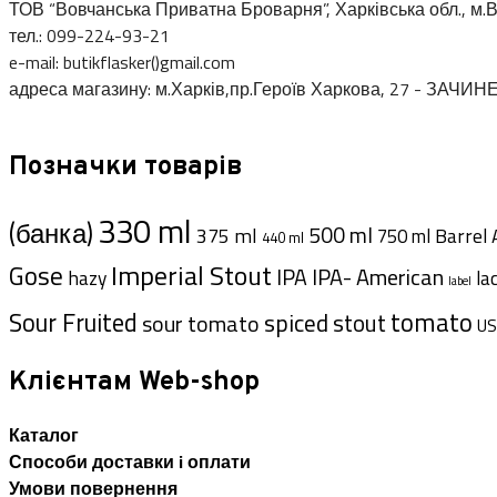
ТОВ “Вовчанська Приватна Броварня”, Харківська обл., м.В
тел.: 099-224-93-21
e-mail: butikflasker()gmail.com
адреса магазину: м.Харків,пр.Героїв Харкова, 27 - ЗАЧИН
Позначки товарів
330 ml
(банка)
500 ml
375 ml
Barrel 
750 ml
440 ml
Imperial Stout
Gose
IPA- American
IPA
hazy
la
label
tomato
Sour Fruited
spiced
sour tomato
stout
US
Клієнтам Web-shop
Каталог
Способи доставки i оплати
Умови повернення