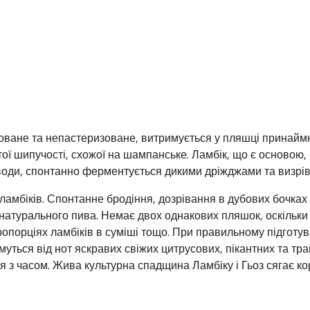
троване та непастеризоване, витримується у пляшці принаймн
ї шипучості, схожої на шампанське. Ламбік, що є основою,
води, спонтанно ферментується дикими дріжджами та визрів
их ламбіків. Спонтанне бродіння, дозрівання в дубових бочк
натурального пива. Немає двох однакових пляшок, оскільки 
 пропорціях ламбіків в суміші тощо. При правильному підготув
уться від нот яскравих свіжих цитрусових, пікантних та тра
ся з часом. Жива культурна спадщина Ламбіку і Гьоз сягає к