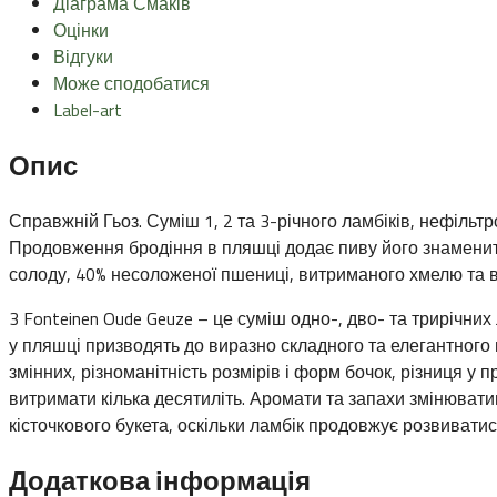
Діаграма Смаків
Оцінки
Відгуки
Може сподобатися
Label-art
Опис
Справжній Гьоз. Суміш 1, 2 та 3-річного ламбіків, нефіль
Продовження бродіння в пляшці додає пиву його знаменито
солоду, 40% несоложеної пшениці, витриманого хмелю та 
3 Fonteinen Oude Geuze – це суміш одно-, дво- та трирічн
у пляшці призводять до виразно складного та елегантного 
змінних, різноманітність розмірів і форм бочок, різниця у
витримати кілька десятиліть. Аромати та запахи змінюватим
кісточкового букета, оскільки ламбік продовжує розвивати
Додаткова інформація