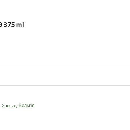
9 375 ml
- Gueuze
,
Бельгія