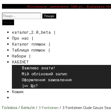
Перейти
Мінімальне замовлення 500грн. Відправка Но
до
Пошук:
вмісту
Пошук
Меню
каталог_2.0_beta |
Про нас |
Каталог пляшок |
Таблиця пляшок |
Набори |
КАБІНЕТ
Важливо знати!
Мій обліковий запис
Оформлення замовлення
|👀 Що?
Кошик
Пошук
Головна
/
Бельгія
/
3 Fonteinen
/ 3 Fonteinen Oude Geuze Se