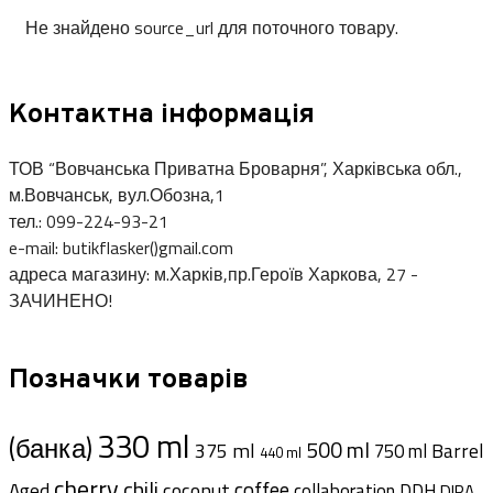
Не знайдено source_url для поточного товару.
Контактна інформація
ТОВ “Вовчанська Приватна Броварня”, Харківська обл.,
м.Вовчанськ, вул.Обозна,1
тел.: 099-224-93-21
e-mail: butikflasker()gmail.com
адреса магазину: м.Харків,пр.Героїв Харкова, 27 -
ЗАЧИНЕНО!
Позначки товарів
330 ml
(банка)
500 ml
375 ml
Barrel
750 ml
440 ml
cherry
chili
coffee
coconut
Aged
collaboration
DDH
DIPA