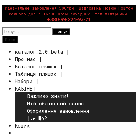
Перейти
Мінімальне замовлення 500грн. Відправка Новою Поштою
кожного дня о 16:00 крім вихідних. тел.підтримки:
до
+380-99-224-93-21
вмісту
Пошук:
Пошук
Меню
каталог_2.0_beta |
Про нас |
Каталог пляшок |
Таблиця пляшок |
Набори |
КАБІНЕТ
Важливо знати!
Мій обліковий запис
Оформлення замовлення
|👀 Що?
Кошик
Пошук