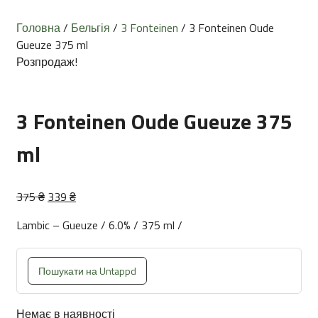
Головна
/
Бельгія
/
3 Fonteinen
/ 3 Fonteinen Oude
Gueuze 375 ml
Розпродаж!
3 Fonteinen Oude Gueuze 375
ml
Оригінальна
Поточна
375
₴
339
₴
ціна:
ціна:
Lambic – Gueuze / 6.0% / 375 ml /
375 ₴.
339 ₴.
Пошукати на Untappd
Немає в наявності