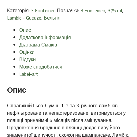
Категорія:
3 Fonteinen
Позначки:
3 Fonteinen
,
375 ml
,
Lambic - Gueuze
,
Бельгія
Опис
Додаткова інформація
Діаграма Смаків
Оцінки
Відгуки
Може сподобатися
Label-art
Опис
Справжній Гьоз. Суміш 1, 2 та 3-річного ламбіків,
нефільтроване та непастеризоване, витримується у
пляшці принаймні 6 місяців після змішування.
Продовження бродіння в пляшці додає пиву його
знаменитої шипучості, схожої на шампанське. Ламбік,