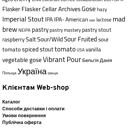
Gose
Flasker Cellar Archives
Flasker
hazy
Imperial Stout
mad
IPA- American
IPA
lactose
label
brew
pastry
pastry stout
pastry mastery
NEIPA
Sour Fruited
Salt
Sour/Wild
sour
raspberry
tomato
spiced
tomato
stout
vanilla
USA
Vibrant Pour
vegetable gose
Данія
Бельгія
Україна
Польща
Швеція
Клієнтам Web-shop
Каталог
Способи доставки i оплати
Умови повернення
Публічна оферта