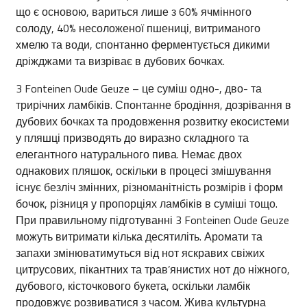
що є основою, вариться лише з 60% ячмінного
солоду, 40% несоложеної пшениці, витриманого
хмелю та води, спонтанно ферментується дикими
дріжджами та визріває в дубових бочках.
3 Fonteinen Oude Geuze – це суміш одно-, дво- та
трирічних ламбіків. Спонтанне бродіння, дозрівання в
дубових бочках та продовження розвитку екосистеми
у пляшці призводять до виразно складного та
елегантного натурального пива. Немає двох
однакових пляшок, оскільки в процесі змішування
існує безліч змінних, різноманітність розмірів і форм
бочок, різниця у пропорціях ламбіків в суміші тощо.
При правильному підготуванні 3 Fonteinen Oude Geuze
можуть витримати кілька десятиліть. Аромати та
запахи змінюватимуться від нот яскравих свіжих
цитрусових, пікантних та трав’янистих нот до ніжного,
дубового, кісточкового букета, оскільки ламбік
продовжує розвиватися з часом. Жива культурна