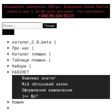
Перейти
Мінімальне замовлення 500грн. Відправка Новою Поштою
кожного дня о 16:00 крім вихідних. тел.підтримки:
до
+380-99-224-93-21
вмісту
Пошук:
Пошук
Меню
каталог_2.0_beta |
Про нас |
Каталог пляшок |
Таблиця пляшок |
Набори |
КАБІНЕТ
Важливо знати!
Мій обліковий запис
Оформлення замовлення
|👀 Що?
Кошик
Пошук