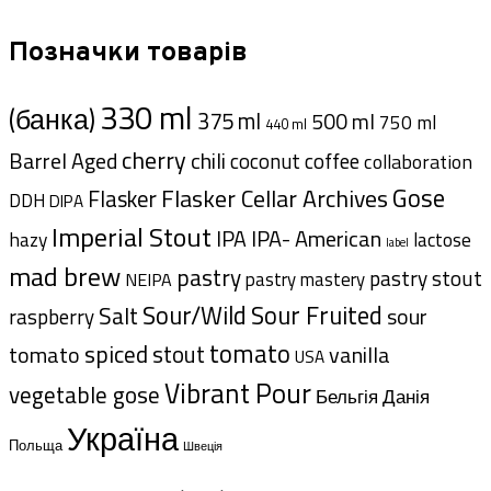
Позначки товарів
330 ml
(банка)
375 ml
500 ml
750 ml
440 ml
cherry
Barrel Aged
chili
coffee
coconut
collaboration
Gose
Flasker Cellar Archives
Flasker
DDH
DIPA
Imperial Stout
IPA- American
IPA
hazy
lactose
label
mad brew
pastry
pastry stout
pastry mastery
NEIPA
Sour/Wild
Sour Fruited
Salt
sour
raspberry
tomato
spiced
tomato
stout
vanilla
USA
Vibrant Pour
vegetable gose
Данія
Бельгія
Україна
Польща
Швеція