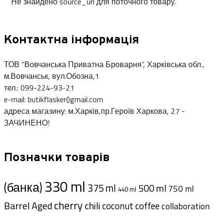
Не знайдено source_url для поточного товару.
Контактна інформація
ТОВ “Вовчанська Приватна Броварня”, Харківська обл.,
м.Вовчанськ, вул.Обозна,1
тел.: 099-224-93-21
e-mail: butikflasker()gmail.com
адреса магазину: м.Харків,пр.Героїв Харкова, 27 -
ЗАЧИНЕНО!
Позначки товарів
330 ml
(банка)
375 ml
500 ml
750 ml
440 ml
cherry
Barrel Aged
chili
coffee
coconut
collaboration