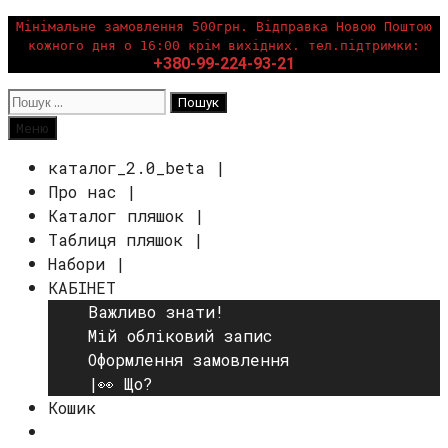
Перейти
Мінімальне замовлення 500грн. Відправка Новою Поштою
кожного дня о 16:00 крім вихідних. тел.підтримки:
до
+380-99-224-93-21
вмісту
Пошук:
Пошук
Меню
каталог_2.0_beta |
Про нас |
Каталог пляшок |
Таблиця пляшок |
Набори |
КАБІНЕТ
Важливо знати!
Мій обліковий запис
Оформлення замовлення
|👀 Що?
Кошик
Пошук