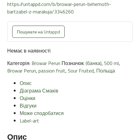
https://untappd.com/b/browar-perun-behemoth-
bartzabel-z-marakuja/3346260
Пошукати на Untappd
Немає в наявності
Категорія:
Browar Perun
Позначок:
(банка)
,
500 ml
,
Browar Perun
,
passion fruit
,
Sour Fruited
,
Польща
Опис
Діаграма Смаків
Оцінки
Відгуки
Може сподобатися
Label-art
Опис