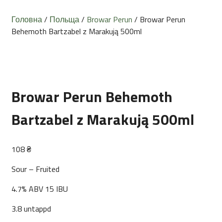
Головна
/
Польща
/
Browar Perun
/ Browar Perun
Behemoth Bartzabel z Marakują 500ml
Browar Perun Behemoth
Bartzabel z Marakują 500ml
108
₴
Sour – Fruited
4.7% ABV 15 IBU
3.8 untappd