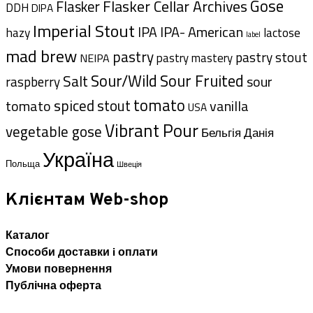
Gose
Flasker Cellar Archives
Flasker
DDH
DIPA
Imperial Stout
IPA- American
IPA
hazy
lactose
label
mad brew
pastry
pastry stout
pastry mastery
NEIPA
Sour/Wild
Sour Fruited
Salt
sour
raspberry
tomato
spiced
tomato
stout
vanilla
USA
Vibrant Pour
vegetable gose
Данія
Бельгія
Україна
Польща
Швеція
Клієнтам Web-shop
Каталог
Способи доставки i оплати
Умови повернення
Публічна оферта