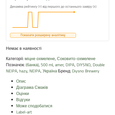
Динаміка рейтингу (Y) від першого до останнього заміру (X)
Показати розширену аналітику
Немає в наявності
Категорії:
міцне охмелене
,
Соковито-охмелене
Позначок:
(банка)
,
500 ml
,
amer
,
DIPA
,
DIYSNO
,
Double
NEIPA
,
hazy
,
NEIPA
,
Україна
Бренд:
Diysno Brewery
Опис
Діаграма Смаків
Оцінки
Відгуки
Може сподобатися
Label-art