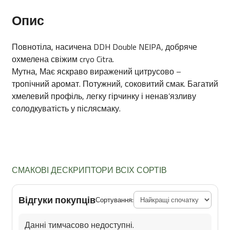
Опис
Повнотіла, насичена DDH Double NEIPA, добряче
охмелена свіжим cryo Citra.
Мутна, Має яскраво виражений цитрусово –
тропічний аромат. Потужний, соковитий смак. Багатий
хмелевий профіль, легку гірчинку і ненав’язливу
солодкуватість у післясмаку.
СМАКОВІ ДЕСКРИПТОРИ ВСІХ СОРТІВ
Відгуки покупців
Сортування:
Данні тимчасово недоступні.