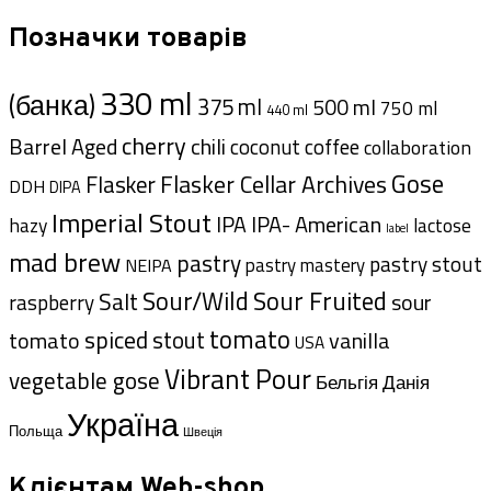
Позначки товарів
330 ml
(банка)
375 ml
500 ml
750 ml
440 ml
cherry
Barrel Aged
chili
coffee
coconut
collaboration
Gose
Flasker Cellar Archives
Flasker
DDH
DIPA
Imperial Stout
IPA- American
IPA
hazy
lactose
label
mad brew
pastry
pastry stout
pastry mastery
NEIPA
Sour/Wild
Sour Fruited
Salt
sour
raspberry
tomato
spiced
stout
tomato
vanilla
USA
Vibrant Pour
vegetable gose
Данія
Бельгія
Україна
Польща
Швеція
Клієнтам Web-shop