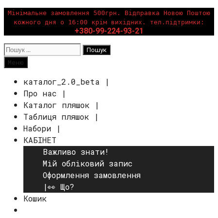
Перейти
Мінімальне замовлення 500грн. Відправка Новою Поштою
кожного дня о 16:00 крім вихідних. тел.підтримки:
до
+380-99-224-93-21
вмісту
Пошук:
Пошук
Меню
каталог_2.0_beta |
Про нас |
Каталог пляшок |
Таблиця пляшок |
Набори |
КАБІНЕТ
Важливо знати!
Мій обліковий запис
Оформлення замовлення
|👀 Що?
Кошик
Пошук