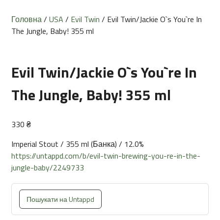
Головна
/
USA
/
Evil Twin
/ Evil Twin/Jackie O`s You`re In
The Jungle, Baby! 355 ml
Evil Twin/Jackie O`s You`re In
The Jungle, Baby! 355 ml
330
₴
Imperial Stout / 355 ml (Банка) / 12.0%
https://untappd.com/b/evil-twin-brewing-you-re-in-the-
jungle-baby/2249733
Пошукати на Untappd