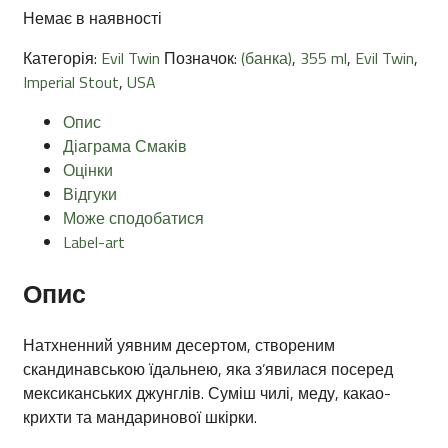
Немає в наявності
Категорія:
Evil Twin
Позначок:
(банка)
,
355 ml
,
Evil Twin
,
Imperial Stout
,
USA
Опис
Діаграма Смаків
Оцінки
Відгуки
Може сподобатися
Label-art
Опис
Натхненний уявним десертом, створеним
скандинавською їдальнею, яка з’явилася посеред
мексиканських джунглів. Суміш чилі, меду, какао-
крихти та мандаринової шкірки.