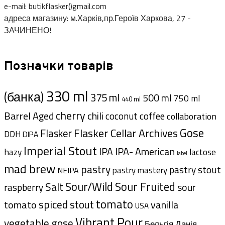
e-mail: butikflasker()gmail.com
адреса магазину: м.Харків,пр.Героїв Харкова, 27 -
ЗАЧИНЕНО!
Позначки товарів
330 ml
(банка)
375 ml
500 ml
750 ml
440 ml
cherry
Barrel Aged
chili
coffee
coconut
collaboration
Gose
Flasker Cellar Archives
Flasker
DDH
DIPA
Imperial Stout
IPA- American
IPA
hazy
lactose
label
mad brew
pastry
pastry stout
pastry mastery
NEIPA
Sour/Wild
Sour Fruited
Salt
sour
raspberry
tomato
spiced
tomato
stout
vanilla
USA
Vibrant Pour
vegetable gose
Данія
Бельгія