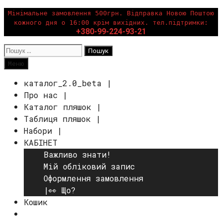
Перейти
Мінімальне замовлення 500грн. Відправка Новою Поштою
кожного дня о 16:00 крім вихідних. тел.підтримки:
до
+380-99-224-93-21
вмісту
Пошук:
Пошук
Меню
каталог_2.0_beta |
Про нас |
Каталог пляшок |
Таблиця пляшок |
Набори |
КАБІНЕТ
Важливо знати!
Мій обліковий запис
Оформлення замовлення
|👀 Що?
Кошик
Пошук