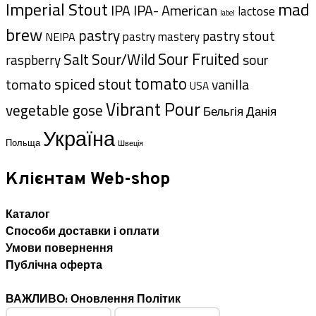
Imperial Stout
mad
IPA- American
IPA
lactose
label
brew
pastry
pastry stout
pastry mastery
NEIPA
Sour Fruited
Salt
Sour/Wild
sour
raspberry
tomato
spiced
tomato
stout
vanilla
USA
Vibrant Pour
vegetable gose
Данія
Бельгія
Україна
Польща
Швеція
Клієнтам Web-shop
Каталог
Способи доставки i оплати
Умови повернення
Публічна оферта
ВАЖЛИВО: Оновлення Політик