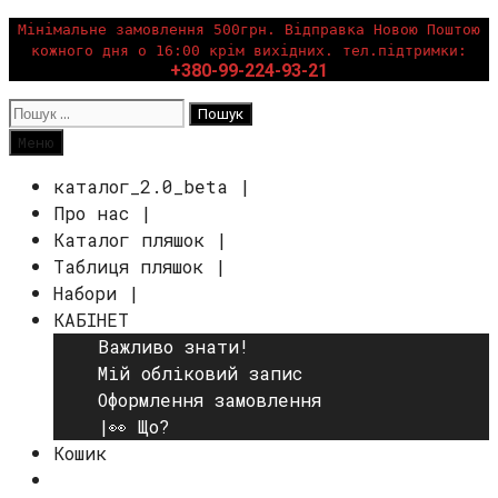
Перейти
Мінімальне замовлення 500грн. Відправка Новою Поштою
кожного дня о 16:00 крім вихідних. тел.підтримки:
до
+380-99-224-93-21
вмісту
Пошук:
Пошук
Меню
каталог_2.0_beta |
Про нас |
Каталог пляшок |
Таблиця пляшок |
Набори |
КАБІНЕТ
Важливо знати!
Мій обліковий запис
Оформлення замовлення
|👀 Що?
Кошик
Пошук