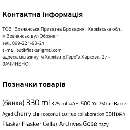
Контактна інформація
ТОВ “Вовчанська Приватна Броварня”, Харківська обл.,
м.Вовчанськ, вул.Обозна,1
тел.: 099-224-93-21
e-mail: butikflasker()gmail.com
адреса магазину: м.Харків,пр.Героїв Харкова, 27 -
ЗАЧИНЕНО!
Позначки товарів
330 ml
(банка)
500 ml
375 ml
Barrel
750 ml
440 ml
cherry
chili
coffee
coconut
Aged
collaboration
DDH
DIPA
Gose
Flasker Cellar Archives
Flasker
hazy