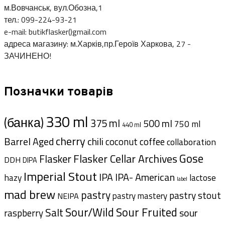
м.Вовчанськ, вул.Обозна,1
тел.: 099-224-93-21
e-mail: butikflasker()gmail.com
адреса магазину: м.Харків,пр.Героїв Харкова, 27 -
ЗАЧИНЕНО!
Позначки товарів
330 ml
(банка)
375 ml
500 ml
750 ml
440 ml
cherry
Barrel Aged
chili
coffee
coconut
collaboration
Gose
Flasker Cellar Archives
Flasker
DDH
DIPA
Imperial Stout
IPA- American
IPA
hazy
lactose
label
mad brew
pastry
pastry stout
pastry mastery
NEIPA
Sour/Wild
Sour Fruited
Salt
sour
raspberry