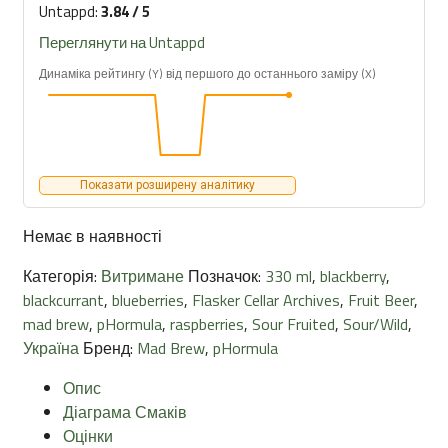
Untappd:
3.84 / 5
Переглянути на Untappd
Динаміка рейтингу (Y) від першого до останнього заміру (X)
Показати розширену аналітику
Немає в наявності
Категорія:
Витримане
Позначок:
330 ml
,
blackberry
,
blackcurrant
,
blueberries
,
Flasker Cellar Archives
,
Fruit Beer
,
mad brew
,
pHormula
,
raspberries
,
Sour Fruited
,
Sour/Wild
,
Україна
Бренд:
Mad Brew
,
pHormula
Опис
Діаграма Смаків
Оцінки