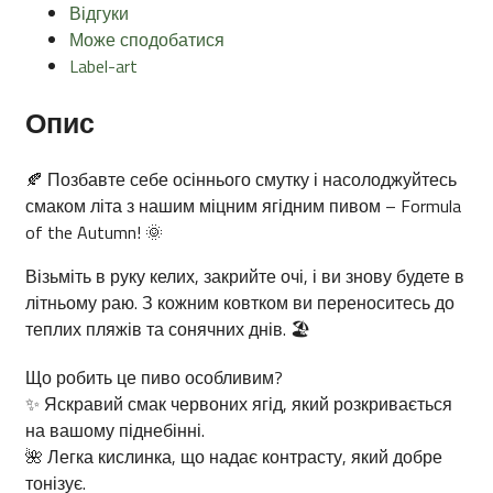
Відгуки
Може сподобатися
Label-art
Опис
🍂
Позбавте себе осіннього смутку і насолоджуйтесь
смаком літа з нашим міцним ягідним пивом – Formula
of the Autumn!
🌞
Візьміть в руку келих, закрийте очі, і ви знову будете в
літньому раю. З кожним ковтком ви переноситесь до
теплих пляжів та сонячних днів.
🏖️
Що робить це пиво особливим?
✨
Яскравий смак червоних ягід, який розкривається
на вашому піднебінні.
🌺
Легка кислинка, що надає контрасту, який добре
тонізує.