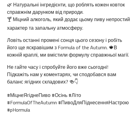
🌿
Натуральні інгредієнти, що роблять кожен ковток
справжнім дарунком від природи.
🍸
Міцний алкоголь, який додає цьому пиву непростий
характер та запальну атмосферу.
Ловіть останні промені сонця цього сезону і робіть
його ще яскравішим з Formula of the Autumn.
🍁
В
кожній краплі, ми вмістили формулу справжньої магії.
Не гайте часу і спробуйте його вже сьогодні!
Підкажіть нам у коментарях, чи сподобався вам
баланс ягідних складових?
🍻
👇
#МіцнеЯгіднеПиво
#Осінь
#Літо
#FormulaOfTheAutumn
#ПивоДляПіднесенняНастрою
#pHormula