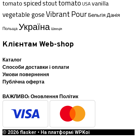
tomato
spiced
stout
tomato
vanilla
USA
Vibrant Pour
vegetable gose
Данія
Бельгія
Україна
Польща
Швеція
Клієнтам Web-shop
Каталог
Способи доставки i оплати
Умови повернення
Публічна оферта
ВАЖЛИВО: Оновлення Політик
© 2026 flasker
• На платформі
WPKoi