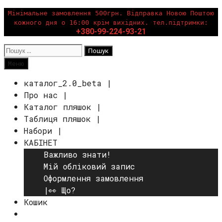
Перейти
Мінімальне замовлення 500грн. Відправка Новою Поштою
кожного дня о 16:00 крім вихідних. тел.підтримки:
до
+380-99-224-93-21
вмісту
Пошук:
Пошук
Меню
каталог_2.0_beta |
Про нас |
Каталог пляшок |
Таблиця пляшок |
Набори |
КАБІНЕТ
Важливо знати!
Мій обліковий запис
Оформлення замовлення
|👀 Що?
Кошик
Пошук