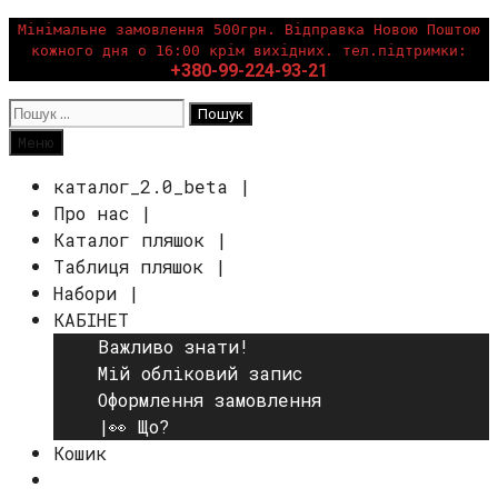
Перейти
Мінімальне замовлення 500грн. Відправка Новою Поштою
кожного дня о 16:00 крім вихідних. тел.підтримки:
до
+380-99-224-93-21
вмісту
Пошук:
Пошук
Меню
каталог_2.0_beta |
Про нас |
Каталог пляшок |
Таблиця пляшок |
Набори |
КАБІНЕТ
Важливо знати!
Мій обліковий запис
Оформлення замовлення
|👀 Що?
Кошик
Пошук