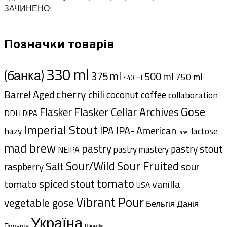
ЗАЧИНЕНО!
Позначки товарів
330 ml
(банка)
375 ml
500 ml
750 ml
440 ml
cherry
Barrel Aged
chili
coffee
coconut
collaboration
Gose
Flasker Cellar Archives
Flasker
DDH
DIPA
Imperial Stout
IPA- American
IPA
hazy
lactose
label
mad brew
pastry
pastry stout
pastry mastery
NEIPA
Sour/Wild
Sour Fruited
Salt
sour
raspberry
tomato
spiced
stout
tomato
vanilla
USA
Vibrant Pour
vegetable gose
Данія
Бельгія
Україна
Польща
Швеція