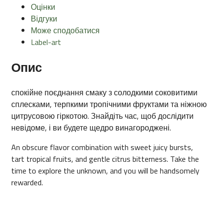
Оцінки
Відгуки
Може сподобатися
Label-art
Опис
спокійне поєднання смаку з солодкими соковитими
сплесками, терпкими тропічними фруктами та ніжною
цитрусовою гіркотою. Знайдіть час, щоб дослідити
невідоме, і ви будете щедро винагороджені.
An obscure flavor combination with sweet juicy bursts,
tart tropical fruits, and gentle citrus bitterness. Take the
time to explore the unknown, and you will be handsomely
rewarded.