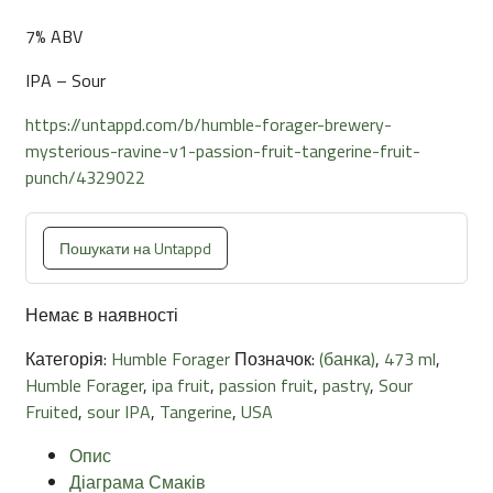
7% ABV
IPA – Sour
https://untappd.com/b/humble-forager-brewery-
mysterious-ravine-v1-passion-fruit-tangerine-fruit-
punch/4329022
Пошукати на Untappd
Немає в наявності
Категорія:
Humble Forager
Позначок:
(банка)
,
473 ml
,
Humble Forager
,
ipa fruit
,
passion fruit
,
pastry
,
Sour
Fruited
,
sour IPA
,
Tangerine
,
USA
Опис
Діаграма Смаків