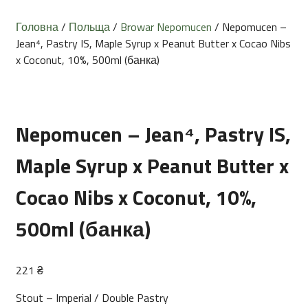
Головна
/
Польща
/
Browar Nepomucen
/ Nepomucen –
Jean⁴, Pastry IS, Maple Syrup x Peanut Butter x Cocao Nibs
x Coconut, 10%, 500ml (банка)
Nepomucen – Jean⁴, Pastry IS,
Maple Syrup x Peanut Butter x
Cocao Nibs x Coconut, 10%,
500ml (банка)
221
₴
Stout – Imperial / Double Pastry