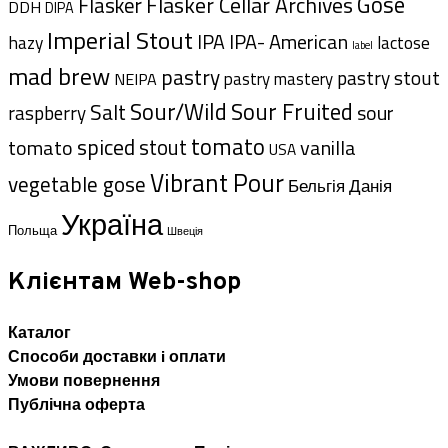
Gose
Flasker Cellar Archives
Flasker
DDH
DIPA
Imperial Stout
IPA- American
IPA
hazy
lactose
label
mad brew
pastry
pastry stout
pastry mastery
NEIPA
Sour/Wild
Sour Fruited
Salt
sour
raspberry
tomato
spiced
stout
tomato
vanilla
USA
Vibrant Pour
vegetable gose
Данія
Бельгія
Україна
Польща
Швеція
Клієнтам Web-shop
Каталог
Способи доставки i оплати
Умови повернення
Публічна оферта