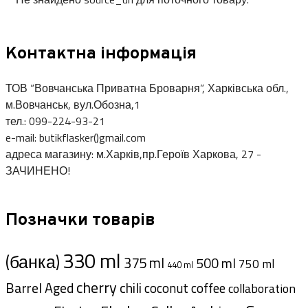
Контактна інформація
ТОВ “Вовчанська Приватна Броварня”, Харківська обл.,
м.Вовчанськ, вул.Обозна,1
тел.: 099-224-93-21
e-mail: butikflasker()gmail.com
адреса магазину: м.Харків,пр.Героїв Харкова, 27 -
ЗАЧИНЕНО!
Позначки товарів
330 ml
(банка)
375 ml
500 ml
750 ml
440 ml
cherry
Barrel Aged
chili
coffee
coconut
collaboration