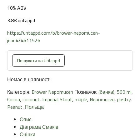
10% ABV
3.88 untappd
https://untappd.com/b/browar-nepomucen-
jean4/4611526
Пошукати на Untappd
Немає в наявності
Категорія:
Browar Nepomucen
Позначок:
(банка)
,
500 ml
,
Cocoa
,
coconut
,
Imperial Stout
,
maple
,
Nepomucen
,
pastry
,
Peanut
,
Польща
Опис
Діаграма Смаків
Оцінки