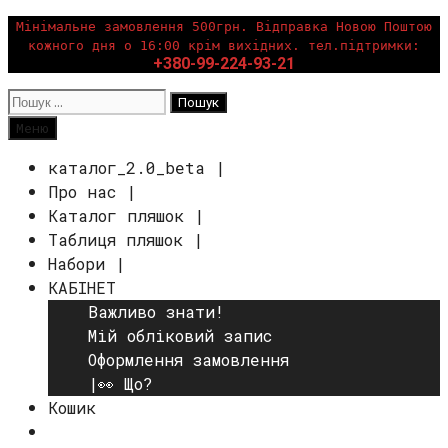
Перейти
Мінімальне замовлення 500грн. Відправка Новою Поштою
кожного дня о 16:00 крім вихідних. тел.підтримки:
до
+380-99-224-93-21
вмісту
Пошук:
Пошук
Меню
каталог_2.0_beta |
Про нас |
Каталог пляшок |
Таблиця пляшок |
Набори |
КАБІНЕТ
Важливо знати!
Мій обліковий запис
Оформлення замовлення
|👀 Що?
Кошик
Пошук