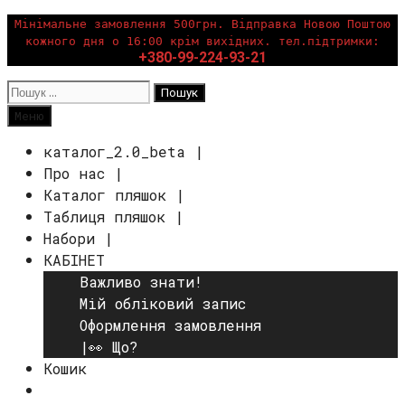
Перейти
Мінімальне замовлення 500грн. Відправка Новою Поштою
кожного дня о 16:00 крім вихідних. тел.підтримки:
до
+380-99-224-93-21
вмісту
Пошук:
Пошук
Меню
каталог_2.0_beta |
Про нас |
Каталог пляшок |
Таблиця пляшок |
Набори |
КАБІНЕТ
Важливо знати!
Мій обліковий запис
Оформлення замовлення
|👀 Що?
Кошик
Пошук