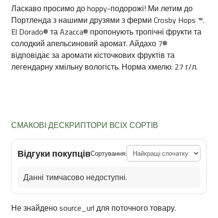
Ласкаво просимо до hoppy-подорожі! Ми летим до
Портленда з нашими друзями з ферми Crosby Hops ™.
El Dorado® та Azacca® пропонують тропічні фрукти та
солодкий апельсиновий аромат. Айдахо 7®
відповідає за аромати кісточкових фруктів та
легендарну хмільну вологість. Норма хмелю: 27 г/л.
СМАКОВІ ДЕСКРИПТОРИ ВСІХ СОРТІВ
Відгуки покупців
Сортування:
Данні тимчасово недоступні.
Не знайдено source_url для поточного товару.