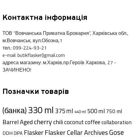
Контактна інформація
ТОВ “Вовчанська Приватна Броварня”, Харківська обл.,
м.Вовчанськ, вул.Обозна,1
тел.: 099-224-93-21
e-mail: butikflasker()gmail.com
адреса магазину: м.Харків,пр.Героїв Харкова, 27 -
ЗАЧИНЕНО!
Позначки товарів
330 ml
(банка)
375 ml
500 ml
750 ml
440 ml
cherry
Barrel Aged
chili
coffee
coconut
collaboration
Gose
Flasker Cellar Archives
Flasker
DDH
DIPA