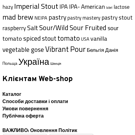
Imperial Stout
IPA- American
IPA
hazy
lactose
label
mad brew
pastry
pastry stout
pastry mastery
NEIPA
Sour/Wild
Sour Fruited
Salt
sour
raspberry
tomato
spiced
stout
tomato
vanilla
USA
Vibrant Pour
vegetable gose
Данія
Бельгія
Україна
Польща
Швеція
Клієнтам Web-shop
Каталог
Способи доставки i оплати
Умови повернення
Публічна оферта
ВАЖЛИВО: Оновлення Політик