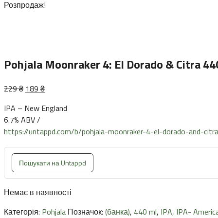
Розпродаж!
Pohjala Moonraker 4: El Dorado & Citra 44
Оригінальна
Поточна
229
₴
189
₴
ціна:
ціна:
IPA – New England
229 ₴.
189 ₴.
6.7% ABV /
https://untappd.com/b/pohjala-moonraker-4-el-dorado-and-cit
Пошукати на Untappd
Немає в наявності
Категорія:
Pohjala
Позначок:
(банка)
,
440 ml
,
IPA
,
IPA- Americ