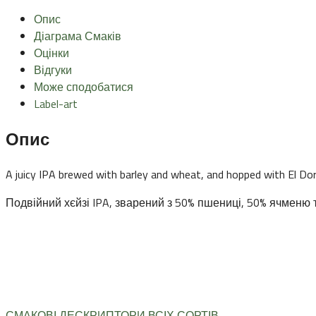
Опис
Діаграма Смаків
Оцінки
Відгуки
Може сподобатися
Label-art
Опис
A juicy IPA brewed with barley and wheat, and hopped with El Dor
Подвійний хєйзі IPA, зварений з 50% пшениці, 50% ячмен
СМАКОВІ ДЕСКРИПТОРИ ВСІХ СОРТІВ