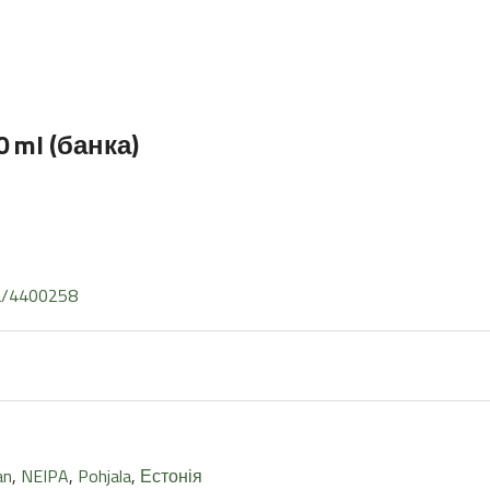
0 ml (банка)
ra/4400258
an
,
NEIPA
,
Pohjala
,
Естонія