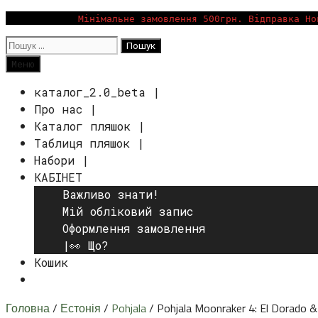
Перейти
Мінімальне замовлення 500грн. Відправка Но
до
Пошук:
вмісту
Пошук
Меню
каталог_2.0_beta |
Про нас |
Каталог пляшок |
Таблиця пляшок |
Набори |
КАБІНЕТ
Важливо знати!
Мій обліковий запис
Оформлення замовлення
|👀 Що?
Кошик
Пошук
Головна
/
Естонія
/
Pohjala
/ Pohjala Moonraker 4: El Dorado &