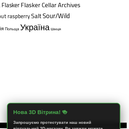
Flasker Cellar Archives
Flasker
A
Sour/Wild
Salt
out
raspberry
Україна
ія
Польща
Швеція
Нова 3D Вітрина! 🍻
Запрошуємо протестувати наш новий
віртуальний 3D-магазин. Ви завжди можете