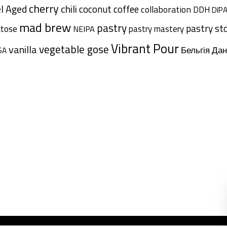
cherry
l Aged
chili
coffee
coconut
collaboration
DDH
DIP
mad brew
pastry
pastry st
ctose
pastry mastery
NEIPA
Vibrant Pour
vegetable gose
vanilla
Дан
Бельгія
SA