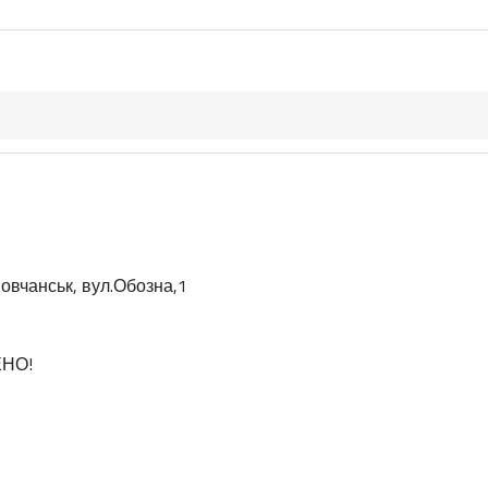
овчанськ, вул.Обозна,1
ЕНО!