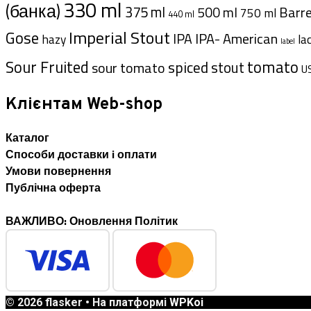
330 ml
(банка)
375 ml
Barre
500 ml
750 ml
440 ml
Imperial Stout
Gose
IPA- American
IPA
hazy
la
label
Sour Fruited
tomato
spiced
sour tomato
stout
U
Клієнтам Web-shop
Каталог
Способи доставки i оплати
Умови повернення
Публічна оферта
ВАЖЛИВО: Оновлення Політик
© 2026 flasker
• На платформі
WPKoi