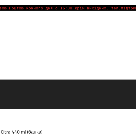
вою Поштою кожного дня о 16:00 крім вихідних. тел.підтри
 Citra 440 ml (банка)