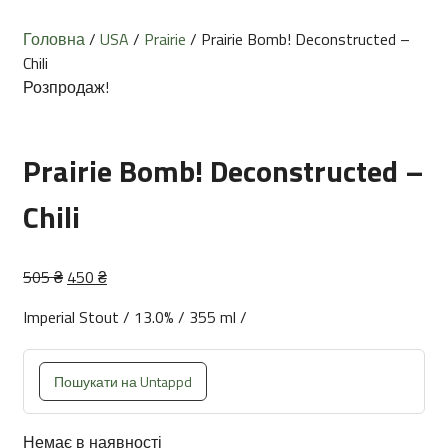
Головна
/
USA
/
Prairie
/ Prairie Bomb! Deconstructed –
Chili
Розпродаж!
Prairie Bomb! Deconstructed –
Chili
Оригінальна
Поточна
505
₴
450
₴
ціна:
ціна:
Imperial Stout / 13.0% / 355 ml /
505 ₴.
450 ₴.
Пошукати на Untappd
Немає в наявності