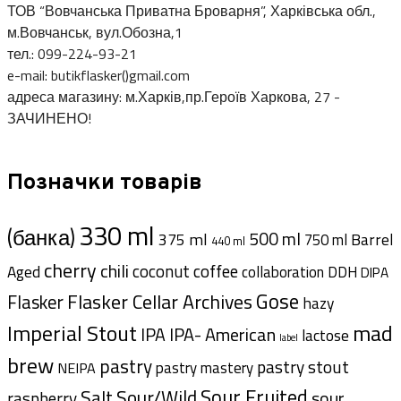
ТОВ “Вовчанська Приватна Броварня”, Харківська обл.,
м.Вовчанськ, вул.Обозна,1
тел.: 099-224-93-21
e-mail: butikflasker()gmail.com
адреса магазину: м.Харків,пр.Героїв Харкова, 27 -
ЗАЧИНЕНО!
Позначки товарів
330 ml
(банка)
500 ml
375 ml
Barrel
750 ml
440 ml
cherry
chili
coffee
coconut
Aged
collaboration
DDH
DIPA
Gose
Flasker Cellar Archives
Flasker
hazy
Imperial Stout
mad
IPA- American
IPA
lactose
label
brew
pastry
pastry stout
pastry mastery
NEIPA
Sour Fruited
Salt
Sour/Wild
sour
raspberry