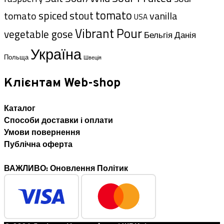
tomato
spiced
tomato
stout
vanilla
USA
Vibrant Pour
vegetable gose
Данія
Бельгія
Україна
Польща
Швеція
Клієнтам Web-shop
Каталог
Способи доставки i оплати
Умови повернення
Публічна оферта
ВАЖЛИВО: Оновлення Політик