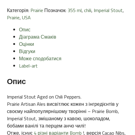
Категорія:
Prairie
Позначок:
355 ml
,
chili
,
Imperial Stout
,
Prairie
,
USA
Опис
Діаграма Смаків
Оцінки
Відгуки
Може сподобатися
Label-art
Опис
Imperial Stout Aged on Chili Peppers.
Prairie Artisan Ales висвітлює кожен з інгредієнтів у
своєму найпопулярнішому творінні – Prairie Bomb,
Imperial Stout, змішаному з кавою, шоколадом,
бобами ванілі та перцем анчо чилі!
Отже, існує
4 різні варіанти Bomb
!, версія Cacao Nibs,