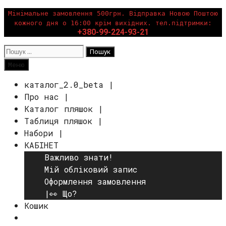
Перейти
Мінімальне замовлення 500грн. Відправка Новою Поштою
кожного дня о 16:00 крім вихідних. тел.підтримки:
до
+380-99-224-93-21
вмісту
Пошук:
Пошук
Меню
каталог_2.0_beta |
Про нас |
Каталог пляшок |
Таблиця пляшок |
Набори |
КАБІНЕТ
Важливо знати!
Мій обліковий запис
Оформлення замовлення
|👀 Що?
Кошик
Пошук