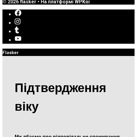
© 2026 flasker
• На платформі
WPKoi
Flasker
Підтвердження
віку
Ми дбаємо про відповідальне споживання.