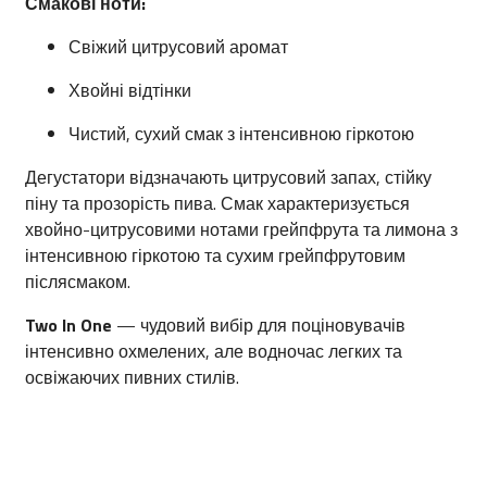
Смакові ноти:
Свіжий цитрусовий аромат
Хвойні відтінки
Чистий, сухий смак з інтенсивною гіркотою
Дегустатори відзначають цитрусовий запах, стійку
піну та прозорість пива.
Смак характеризується
хвойно-цитрусовими нотами грейпфрута та лимона з
інтенсивною гіркотою та сухим грейпфрутовим
післясмаком.
Two In One
— чудовий вибір для поціновувачів
інтенсивно охмелених, але водночас легких та
освіжаючих пивних стилів.