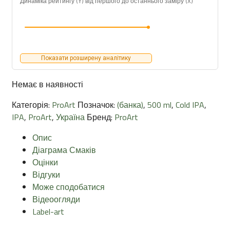
Динаміка рейтингу (Y) від першого до останнього заміру (X)
Показати розширену аналітику
Немає в наявності
Категорія:
ProArt
Позначок:
(банка)
,
500 ml
,
Cold IPA
,
IPA
,
ProArt
,
Україна
Бренд:
ProArt
Опис
Діаграма Смаків
Оцінки
Відгуки
Може сподобатися
Відеоогляди
Label-art