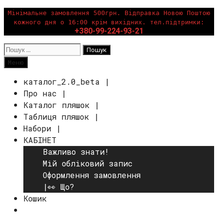
Перейти
Мінімальне замовлення 500грн. Відправка Новою Поштою
кожного дня о 16:00 крім вихідних. тел.підтримки:
до
+380-99-224-93-21
вмісту
Пошук:
Пошук
Меню
каталог_2.0_beta |
Про нас |
Каталог пляшок |
Таблиця пляшок |
Набори |
КАБІНЕТ
Важливо знати!
Мій обліковий запис
Оформлення замовлення
|👀 Що?
Кошик
Пошук