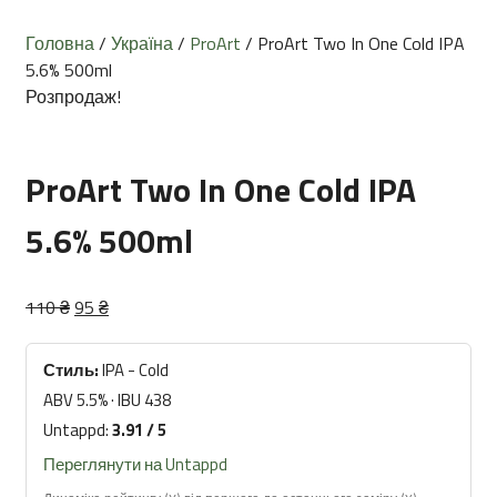
Головна
/
Україна
/
ProArt
/ ProArt Two In One Cold IPA
5.6% 500ml
Розпродаж!
ProArt Two In One Cold IPA
5.6% 500ml
Оригінальна
Поточна
110
₴
95
₴
ціна:
ціна:
110 ₴.
95 ₴.
Стиль:
IPA - Cold
ABV 5.5% · IBU 438
Untappd:
3.91 / 5
Переглянути на Untappd