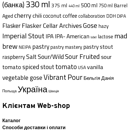
330 ml
(банка)
500 ml
375 ml
Barrel
750 ml
440 ml
cherry
chili
coffee
coconut
Aged
collaboration
DDH
DIPA
Gose
Flasker Cellar Archives
Flasker
hazy
Imperial Stout
mad
IPA- American
IPA
lactose
label
brew
pastry
pastry stout
pastry mastery
NEIPA
Sour Fruited
Salt
Sour/Wild
sour
raspberry
tomato
spiced
tomato
stout
vanilla
USA
Vibrant Pour
vegetable gose
Данія
Бельгія
Україна
Польща
Швеція
Клієнтам Web-shop
Каталог
Способи доставки i оплати