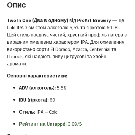
Опис
Two In One (Два в одному)
від
ProArt Brewery
— це
Cold IPA з вмістом алкоголю 5,5% та гіркотою 60 IBU.
Цей стиль поєднує чистий, хрусткий профіль лагера з
виразним хмелевим характером IPA.
Для охмелення
використано сорти El Dorado, Azacca, Centennial та
Chinook, які надають пиву цитрусові та хвойні
аромати.
​
Основні характеристики:
ABV (алкоголь):
5,5%
IBU (гіркота):
60
Стиль:
IPA – Cold
Рейтинг на Untappd:
3,89/5