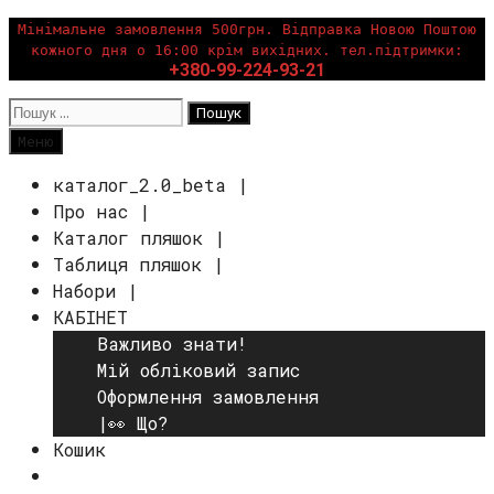
Перейти
Мінімальне замовлення 500грн. Відправка Новою Поштою
кожного дня о 16:00 крім вихідних. тел.підтримки:
до
+380-99-224-93-21
вмісту
Пошук:
Пошук
Меню
каталог_2.0_beta |
Про нас |
Каталог пляшок |
Таблиця пляшок |
Набори |
КАБІНЕТ
Важливо знати!
Мій обліковий запис
Оформлення замовлення
|👀 Що?
Кошик
Пошук