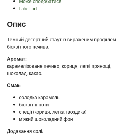
Може сподобатися
Label-art
Опис
Темний десертний стаут із вираженим профілем
бісквітного печива.
Аромат:
карамелізоване печиво, кориця, легкі прянощі,
шоколад, какао.
Смак:
солодка карамель
бісквітні ноти
спеції (кориця, легка гвоздика)
м’який шоколадний фон
Додавання солі: