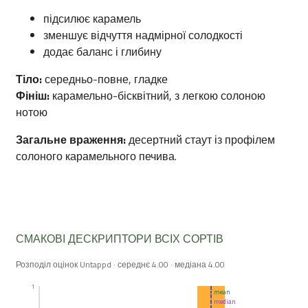
підсилює карамель
зменшує відчуття надмірної солодкості
додає баланс і глибину
Тіло:
середньо-повне, гладке
Фініш:
карамельно-бісквітний, з легкою солоною
нотою
Загальне враження:
десертний стаут із профілем
солоного карамельного печива.
СМАКОВІ ДЕСКРИПТОРИ ВСІХ СОРТІВ
Розподіл оцінок Untappd · середнє 4.00 · медіана 4.00
1
mean
median