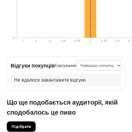
0
1
2
3
3.5
3.75
4
4.25
4.5
4.
Відгуки покупців
Сортування:
Не вдалося завантажити відгуки.
Що ще подобається аудиторії, якій
сподобалось це пиво
Підібрати