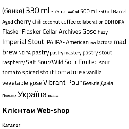
330 ml
(банка)
500 ml
375 ml
Barrel
750 ml
440 ml
cherry
chili
coffee
coconut
Aged
collaboration
DDH
DIPA
Gose
Flasker Cellar Archives
Flasker
hazy
Imperial Stout
mad
IPA- American
IPA
lactose
label
brew
pastry
pastry stout
pastry mastery
NEIPA
Sour Fruited
Salt
Sour/Wild
sour
raspberry
tomato
spiced
tomato
stout
vanilla
USA
Vibrant Pour
vegetable gose
Данія
Бельгія
Україна
Польща
Швеція
Клієнтам Web-shop
Каталог