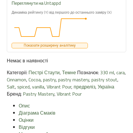
Переглянути на Untappd
Динаміка рейтингу (Y) від першого до останнього заміру (X)
Показати розширену аналітику
Немає в наявності
Категорії:
Пестрі Стаути
,
Темне
Позначок:
330 ml
,
cara
,
Cinnamon
,
Cocoa
,
pastry
,
pastry mastery
,
pastry stout
,
Salt
,
spiced
,
vanilla
,
Vibrant Pour
,
предреліз
,
Україна
Бренд:
Pastry Mastery
,
Vibrant Pour
Опис
Діаграма Смаків
Оцінки
Відгуки