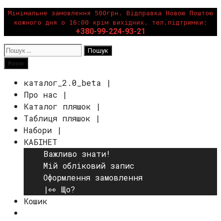
Перейти
Мінімальне замовлення 500грн. Відправка Новою Поштою
кожного дня о 16:00 крім вихідних. тел.підтримки:
до
+380-99-224-93-21
вмісту
Пошук:
Пошук
Меню
каталог_2.0_beta |
Про нас |
Каталог пляшок |
Таблиця пляшок |
Набори |
КАБІНЕТ
Важливо знати!
Мій обліковий запис
Оформлення замовлення
|👀 Що?
Кошик
Пошук