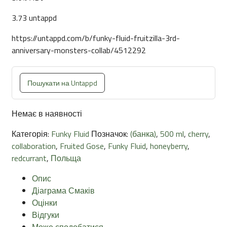
3.73 untappd
https://untappd.com/b/funky-fluid-fruitzilla-3rd-
anniversary-monsters-collab/4512292
Пошукати на Untappd
Немає в наявності
Категорія:
Funky Fluid
Позначок:
(банка)
,
500 ml
,
cherry
,
collaboration
,
Fruited Gose
,
Funky Fluid
,
honeyberry
,
redcurrant
,
Польща
Опис
Діаграма Смаків
Оцінки
Відгуки
Може сподобатися