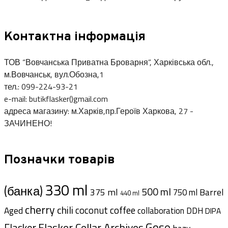
Контактна інформація
ТОВ “Вовчанська Приватна Броварня”, Харківська обл.,
м.Вовчанськ, вул.Обозна,1
тел.: 099-224-93-21
e-mail: butikflasker()gmail.com
адреса магазину: м.Харків,пр.Героїв Харкова, 27 -
ЗАЧИНЕНО!
Позначки товарів
330 ml
(банка)
500 ml
375 ml
Barrel
750 ml
440 ml
cherry
chili
coffee
coconut
Aged
collaboration
DDH
DIPA
Gose
Flasker Cellar Archives
Flasker