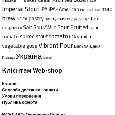
hazy
Imperial Stout
mad
IPA- American
IPA
lactose
label
brew
pastry
pastry stout
pastry mastery
NEIPA
Sour Fruited
Salt
Sour/Wild
sour
raspberry
tomato
spiced
tomato
stout
vanilla
USA
Vibrant Pour
vegetable gose
Данія
Бельгія
Україна
Польща
Швеція
Клієнтам Web-shop
Каталог
Способи доставки i оплати
Умови повернення
Публічна оферта
ВАЖЛИВО: Оновлення Політик