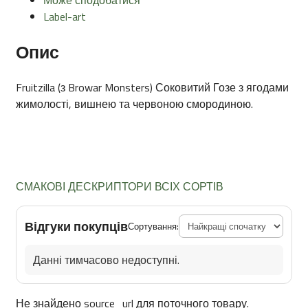
Label-art
Опис
Fruitzilla (з Browar Monsters) Соковитий Гозе з ягодами
жимолості, вишнею та червоною смородиною.
СМАКОВІ ДЕСКРИПТОРИ ВСІХ СОРТІВ
Відгуки покупців
Сортування:
Данні тимчасово недоступні.
Не знайдено source_url для поточного товару.